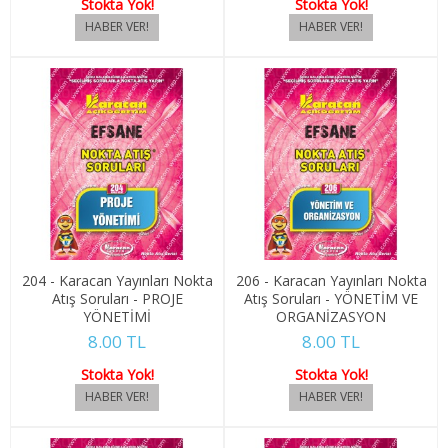
Stokta Yok!
Stokta Yok!
1. SINIF 2. YARIYIL FELSEFE
2. SINIF 3. YARIYIL FELSEFE
2. SINIF 4. YARIYIL FELSEFE
3. SINIF 5. YARIYIL FELSEFE
3. SINIF 6. YARIYIL FELSEFE
4. SINIF 7. YARIYIL FELSEFE
204 - Karacan Yayınları Nokta
206 - Karacan Yayınları Nokta
Atış Soruları - PROJE
Atış Soruları - YÖNETİM VE
4. SINIF 8. YARIYIL FELSEFE
YÖNETİMİ
ORGANİZASYON
8.00 TL
8.00 TL
HAVACILIK İŞLETMECİLİĞİ
Stokta Yok!
Stokta Yok!
1. SINIF 1. YARIYIL HAVACILIK
1. SINIF 2. YARIYIL HAVACILIK