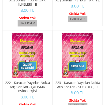
Atış Soruları - ATATÜRK
Atış Soruları - SİYASİ TARİH 2
İLKELERİ - II
1. SINIF 2. YARIYIL LOJİSTİK
8.00 TL
8.00 TL
Stokta Yok!
2. SINIF 3. YARIYIL LOJİSTİK
Stokta Yok!
2. SINIF 4. YARIYIL LOJİSTİK
MARKA İLETİŞİMİ
1. SINIF 1. YARIYIL MARKA İLET.
1. SINIF 2. YARIYIL MARKA İLET.
2. SINIF 3. YARIYIL MARKA İLET.
2. SINIF 4. YARIYIL MARKA İLET.
222 - Karacan Yayınları Nokta
223 - Karacan Yayınları Nokta
Atış Soruları - ÇALIŞMA
Atış Soruları - SOSYOLOJİ 2
MEDYA VE İLETİŞİM
PSİKOLOJİSİ
8.00 TL
8.00 TL
1. SINIF 1. YARIYIL MEDYA İLET.
Stokta Yok!
Stokta Yok!