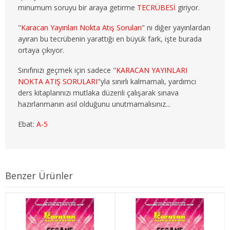
minumum soruyu bir araya getirme
TECRÜBESİ
giriyor.
3. SINIF 6. YARIYIL ÇEKO
"
Karacan Yayınları Nokta Atış Soruları
" nı diğer yayınlardan
4. SINIF 7. YARIYIL ÇEKO
ayıran bu tecrübenin yarattığı en büyük fark, işte burada
ortaya çıkıyor.
4. SINIF 8. YARIYIL ÇEKO
Sınıfınızı geçmek için sadece "
KARACAN YAYINLARI
ULUSLARARASI İLİŞKİLER
NOKTA ATIŞ SORULARI
"yla sınırlı kalmamalı, yardımcı
ders kitaplarınızı mutlaka düzenli çalışarak sınava
1. SINIF 1. YARIYIL ULUSLARARASI İLŞ
hazırlanmanın asıl olduğunu unutmamalısınız...
Ebat:
A-5
1. SINIF 2. YARIYIL ULUSLARARASI İLŞ
2. SINIF 3. YARIYIL ULUSLARARASI İLŞ
2. SINIF 4. YARIYIL ULUSLARARASI İLŞ
Benzer Ürünler
3. SINIF 5. YARIYIL ULUSLARARASI İLŞ
3. SINIF 6. YARIYIL ULUSLARARASI İLŞ