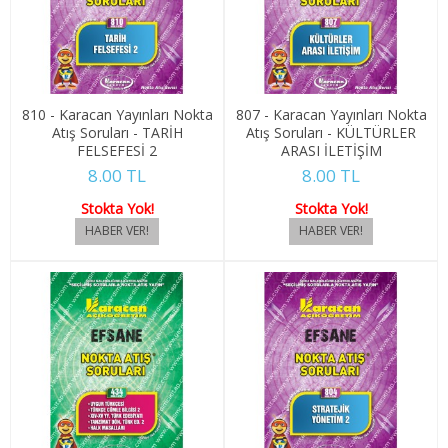
1. SINIF 2. YARIYIL HAVA KUV. MSL.
2. SINIF 3. YARIYIL HAVA KUV. MSL.
2. SINIF 4. YARIYIL HAVA KUV. MSL.
810 - Karacan Yayınları Nokta
807 - Karacan Yayınları Nokta
Atış Soruları - TARİH
Atış Soruları - KÜLTÜRLER
İLAHİYAT
FELSEFESİ 2
ARASI İLETİŞİM
8.00 TL
8.00 TL
1. SINIF 1. YARIYIL İLAHİYAT
Stokta Yok!
Stokta Yok!
1. SINIF 2. YARIYIL İLAHİYAT
2. SINIF 3. YARIYIL İLAHİYAT
2. SINIF 4. YARIYIL İLAHİYAT
İNSAN KAYN. YÖNETİMİ
1. SINIF 1. YARIYIL İNSAN KAYN. YÖN.