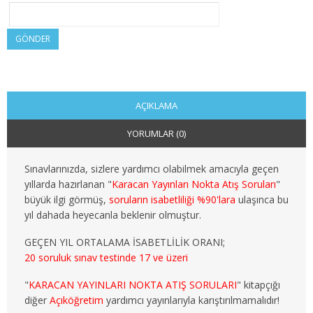
2. SINIF 4. YARIYIL KAMU
GÖNDER
3. SINIF 5. YARIYIL KAMU
3. SINIF 6. YARIYIL KAMU
4. SINIF 7. YARIYIL KAMU
AÇIKLAMA
YORUMLAR (0)
4. SINIF 8. YARIYIL KAMU
MALİYE
Sınavlarınızda, sizlere yardımcı olabilmek amacıyla geçen
yıllarda hazırlanan "
Karacan Yayınları Nokta Atış Soruları
"
büyük ilgi görmüş,
soruların isabetliliği %90'lara
ulaşınca bu
1. SINIF 1. YARIYIL MALİYE
yıl dahada heyecanla beklenir olmuştur.
1. SINIF 2. YARIYIL MALİYE
GEÇEN YIL ORTALAMA İSABETLİLİK ORANI;
20 soruluk sınav testinde 17 ve üzeri
2. SINIF 3. YARIYIL MALİYE
"
KARACAN YAYINLARI NOKTA ATIŞ SORULARI
" kitapçığı
2. SINIF 4. YARIYIL MALİYE
diğer
Açıköğretim
yardımcı yayınlarıyla karıştırılmamalıdır!