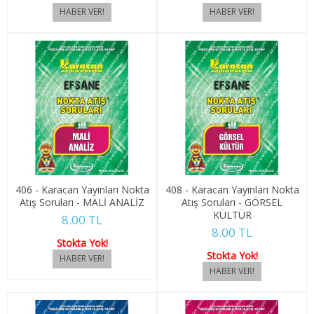
1. SINIF 2. YARIYIL EMLAK VE EML.
2. SINIF 3. YARIYIL EMLAK VE EML.
2. SINIF 4. YARIYIL EMLAK VE EML.
EV İDARESİ
1. SINIF 1. YARIYIL EV İDARESİ
1. SINIF 2. YARIYIL EV İDARESİ
406 - Karacan Yayınları Nokta
408 - Karacan Yayınları Nokta
2. SINIF 3. YARIYIL EV İDARESİ
Atış Soruları - MALİ ANALİZ
Atış Soruları - GÖRSEL
KÜLTÜR
8.00 TL
2. SINIF 4. YARIYIL EV İDARESİ
8.00 TL
Stokta Yok!
Stokta Yok!
FOTOĞRAF VE KAMERAMAN.
1. SINIF 1. YARIYIL FOTOĞ. VE KAM.