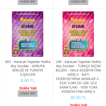
4. SINIF 7. YARIYIL YÖNETİM BİLİŞ
4. SINIF 8. YARIYIL YÖNETİM BİLİŞ
ULUSLARARASI TİC. VE LOJİSTİK YÖN.
1. SINIF 1. YARIYIL ULUSLARARASI TİC
1. SINIF 2. YARIYIL ULUSLARARASI TİC
805 - Karacan Yayınları Nokta
240 - Karacan Yayınları Nokta
2. SINIF 3. YARIYIL ULUSLARARASI TİC
Atış Soruları - AVRUPA
Atış Soruları - TÜRKÇE BİÇİM
BİRLİĞİ VE TÜRKİYE
BİLGİSİ - HALK EDEBİYATINA
2. SINIF 4. YARIYIL ULUSLARARASI TİC
İLİŞKİLERİ
GİRİŞ II - BATI
EDEBİYATINDA AKIMLAR II -
8.00 TL
ESKİ TÜRK ED. GİR. SÖZ
3. SINIF 5. YARIYIL ULUSLARARASI TİC
SANATLARI - YENİ TÜRK
Stokta Yok!
EDEBİYATINA GİRİŞ II
3. SINIF 6. YARIYIL ULUSLARARASI TİC
40.00 TL
Stokta Yok!
4. SINIF 7. YARIYIL ULUSLARARASI TİC