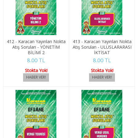
1. SINIF 2. YARIYIL BÜRO YÖN.
2. SINIF 3. YARIYIL BÜRO YÖN.
2. SINIF 4. YARIYIL BÜRO YÖN.
412 - Karacan Yayınları Nokta
413 - Karacan Yayınları Nokta
ÇAĞRI MERKEZİ HİZMETLERİ
Atış Soruları - YÖNETİM
Atış Soruları - ULUSLARARASI
BİLİMİ 2
İKTİSAT
1. SINIF 1. YARIYIL ÇAĞ. MERK. HİZ.
8.00 TL
8.00 TL
1. SINIF 2. YARIYIL ÇAĞ. MERK. HİZ.
Stokta Yok!
Stokta Yok!
2. SINIF 3. YARIYIL ÇAĞ. MERK. HİZ.
2. SINIF 4. YARIYIL ÇAĞ. MERK. HİZ.
ÇOCUK GELİŞİMİ
1. SINIF 1. YARIYIL ÇOCUK GELİŞ.