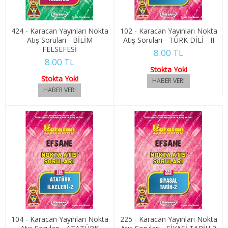
1. SINIF 2. YARIYIL KÜLTÜREL MİR. TUR.
424 - Karacan Yayınları Nokta
102 - Karacan Yayınları Nokta
2. SINIF 3. YARIYIL KÜLTÜREL MİR. TUR.
Atış Soruları - BİLİM
Atış Soruları - TÜRK DİLİ - II
FELSEFESİ
8.00 TL
2. SINIF 4. YARIYIL KÜLTÜREL MİR. TUR.
8.00 TL
Stokta Yok!
LABORANT VE VETERİNER SAĞLIK
Stokta Yok!
1. SINIF 1. YARIYIL LABORANT VET. SAĞ.
1. SINIF 2. YARIYIL LABORANT VET. SAĞ.
2. SINIF 3. YARIYIL LABORANT VET. SAĞ.
2. SINIF 4. YARIYIL LABORANT VET. SAĞ.
LOJİSTİK
1. SINIF 1. YARIYIL LOJİSTİK
104 - Karacan Yayınları Nokta
225 - Karacan Yayınları Nokta