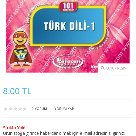
2. SINIF 3. YARIYIL İKTİSAT
2. SINIF 4. YARIYIL İKTİSAT
3. SINIF 5. YARIYIL İKTİSAT
3. SINIF 6. YARIYIL İKTİSAT
4. SINIF 7. YARIYIL İKTİSAT
BUYUK RESIM
4. SINIF 8. YARIYIL İKTİSAT
KAMU YÖNETİMİ
8.00 TL
1. SINIF 1. YARIYIL KAMU
|
0 YORUM
YORUM YAP
1. SINIF 2. YARIYIL KAMU
2. SINIF 3. YARIYIL KAMU
Stokta Yok!
Ürün stoğa girince haberdar olmak için e-mail adresinizi giriniz: