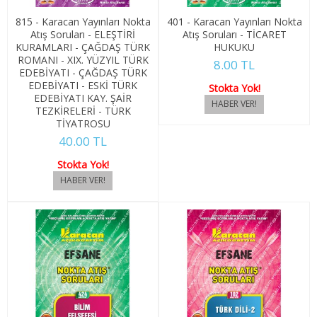
1. SINIF 2. YARIYIL JANDARMA MES. EĞ.
815 - Karacan Yayınları Nokta
401 - Karacan Yayınları Nokta
Atış Soruları - ELEŞTİRİ
Atış Soruları - TİCARET
2. SINIF 3. YARIYIL JANDARMA MES. EĞ.
KURAMLARI - ÇAĞDAŞ TÜRK
HUKUKU
ROMANI - XIX. YÜZYIL TÜRK
8.00 TL
EDEBİYATI - ÇAĞDAŞ TÜRK
2. SINIF 4. YARIYIL JANDARMA MES. EĞ.
EDEBİYATI - ESKİ TÜRK
Stokta Yok!
EDEBİYATI KAY. ŞAİR
KARA KUV. MESLEK EĞİTİMİ
TEZKİRELERİ - TÜRK
TİYATROSU
1. SINIF 1. YARIYIL KARA KUV. MES. EĞ.
40.00 TL
Stokta Yok!
1. SINIF 2. YARIYIL KARA KUV. MES. EĞ.
2. SINIF 3. YARIYIL KARA KUV. MES. EĞ.
2. SINIF 4. YARIYIL KARA KUV. MES. EĞ.
KÜLTÜREL MİRAS VE TURİZM
1. SINIF 1. YARIYIL KÜLTÜREL MİR. TUR.