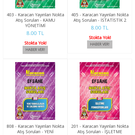
SOSYOLOJİ
403 - Karacan Yayınları Nokta
405 - Karacan Yayınları Nokta
Atış Soruları - KAMU
Atış Soruları - İSTATİSTİK 2
1. SINIF 1. YARIYIL SOSYOLOJİ
YÖNETİMİ
8.00 TL
8.00 TL
1. SINIF 2. YARIYIL SOSYOLOJİ
Stokta Yok!
Stokta Yok!
2. SINIF 3. YARIYIL SOSYOLOJİ
2. SINIF 4. YARIYIL SOSYOLOJİ
3. SINIF 5. YARIYIL SOSYOLOJİ
3. SINIF 6. YARIYIL SOSYOLOJİ
4. SINIF 7. YARIYIL SOSYOLOJİ
4. SINIF 8. YARIYIL SOSYOLOJİ
808 - Karacan Yayınları Nokta
201 - Karacan Yayınları Nokta
TARİH
Atış Soruları - YENİ
Atış Soruları - İŞLETME