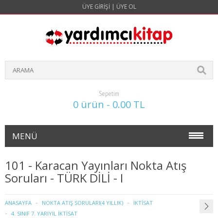
ÜYE GIRIŞI
|
ÜYE OL
Sepetim
0 ürün - 0.00 TL
MENÜ
NOKTA ATIŞ SORULARI(4 YILLIK)
101 - Karacan Yayınları Nokta Atış
Soruları - TÜRK DİLİ - I
İŞLETME
1. SINIF 1. YARIYIL İŞLETME
ANASAYFA
NOKTA ATIŞ SORULARI(4 YILLIK)
İKTİSAT
4. SINIF 7. YARIYIL İKTİSAT