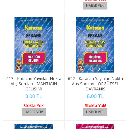
4. SINIF 8. YARIYIL ULUSLARARASI TİC
NOKTA ATIŞ SORULARI(2 YILLIK)
ADALET
1. SINIF 1. YARIYIL ADALET
1. SINIF 2. YARIYIL ADALET
2. SINIF 3. YARIYIL ADALET
617 - Karacan Yayınları Nokta
622 - Karacan Yayınları Nokta
Atış Soruları - MANTIĞIN
Atış Soruları - ÖRGÜTSEL
GELİŞİMİ
DAVRANIŞ
2. SINIF 4. YARIYIL ADALET
8.00 TL
8.00 TL
AŞÇILIK
Stokta Yok!
Stokta Yok!
1. SINIF 1. YARIYIL AŞÇILIK
1. SINIF 2. YARIYIL AŞÇILIK