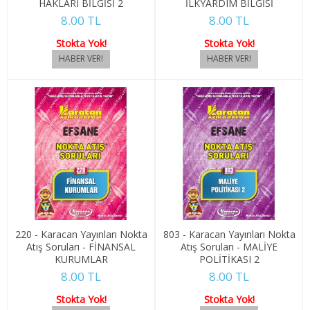
HAKLARI BİLGİSİ 2
İLKYARDIM BİLGİSİ
8.00 TL
8.00 TL
3. SINIF 6. YARIYIL SOSYAL HİZMET
Stokta Yok!
Stokta Yok!
4. SINIF 7. YARIYIL SOSYAL HİZMET
4. SINIF 8. YARIYIL SOSYAL HİZMET
YÖNETİM BİLİŞİM SİSTEMLERİ
1. SINIF 1. YARIYIL YÖNETİM BİLİŞ
1. SINIF 2. YARIYIL YÖNETİM BİLİŞ
2. SINIF 3. YARIYIL YÖNETİM BİLİŞ
220 - Karacan Yayınları Nokta
803 - Karacan Yayınları Nokta
2. SINIF 4. YARIYIL YÖNETİM BİLİŞ
Atış Soruları - FİNANSAL
Atış Soruları - MALİYE
KURUMLAR
POLİTİKASI 2
8.00 TL
8.00 TL
3. SINIF 5. YARIYIL YÖNETİM BİLİŞ
Stokta Yok!
Stokta Yok!
3. SINIF 6. YARIYIL YÖNETİM BİLİŞ