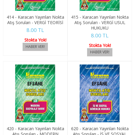
1. SINIF 2. YARIYIL ÇOCUK GELİŞ.
2. SINIF 3. YARIYIL ÇOCUK GELİŞ.
414 - Karacan Yayınları Nokta
415 - Karacan Yayınları Nokta
Atış Soruları - VERGİ TEORİSİ
Atış Soruları - VERGİ USUL
HUKUKU
2. SINIF 4. YARIYIL ÇOCUK GELİŞ.
8.00 TL
8.00 TL
Stokta Yok!
DENİZ KUV. MESLEK EĞİT.
Stokta Yok!
1. SINIF 1. YARIYIL DENİZ KUV.MES.
1. SINIF 2. YARIYIL DENİZ KUV.MES.
2. SINIF 3. YARIYIL DENİZ KUV.MES.
2. SINIF 4. YARIYIL DENİZ KUV.MES.
DIŞ TİCARET
1. SINIF 1. YARIYIL DIŞ TİC.
420 - Karacan Yayınları Nokta
620 - Karacan Yayınları Nokta
Atış Soruları - MODERN
Atış Soruları - İŞ VE SOSYAL