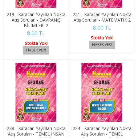
3. SINIF 5. YARIYIL SAĞLIK YÖNETİMİ
219 - Karacan Yayınları Nokta
221 - Karacan Yayınları Nokta
Atış Soruları - DAVRANIŞ
Atış Soruları - MATEMATİK 2
3. SINIF 6. YARIYIL SAĞLIK YÖNETİMİ
BİLİMLERİ 2
8.00 TL
8.00 TL
Stokta Yok!
4. SINIF 7. YARIYIL SAĞLIK YÖNETİMİ
Stokta Yok!
4. SINIF 8. YARIYIL SAĞLIK YÖNETİMİ
SOSYAL HİZMET
1. SINIF 1. YARIYIL SOSYAL HİZMET
1. SINIF 2. YARIYIL SOSYAL HİZMET
2. SINIF 3. YARIYIL SOSYAL HİZMET
2. SINIF 4. YARIYIL SOSYAL HİZMET
238 - Karacan Yayınları Nokta
224 - Karacan Yayınları Nokta
Atış Soruları - TEMEL İNSAN
Atış Soruları - TEMEL
3. SINIF 5. YARIYIL SOSYAL HİZMET