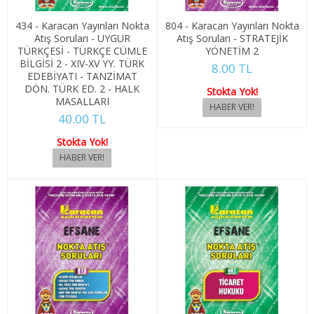
1. SINIF 2. YARIYIL İNSAN KAYN. YÖN.
434 - Karacan Yayınları Nokta
804 - Karacan Yayınları Nokta
Atış Soruları - UYGUR
Atış Soruları - STRATEJİK
2. SINIF 3. YARIYIL İNSAN KAYN. YÖN.
TÜRKÇESİ - TÜRKÇE CÜMLE
YÖNETİM 2
BİLGİSİ 2 - XIV-XV YY. TÜRK
8.00 TL
2. SINIF 4. YARIYIL İNSAN KAYN. YÖN.
EDEBİYATI - TANZİMAT
DÖN. TÜRK ED. 2 - HALK
Stokta Yok!
MASALLARI
İŞLETME YÖNETİMİ
40.00 TL
1. SINIF 1. YARIYIL İŞLETME YÖN.
Stokta Yok!
1. SINIF 2. YARIYIL İŞLETME YÖN.
2. SINIF 3. YARIYIL İŞLETME YÖN.
2. SINIF 4. YARIYIL İŞLETME YÖN.
JANDARMA MESLEK EĞİTİMİ
1. SINIF 1. YARIYIL JANDARMA MES. EĞ.