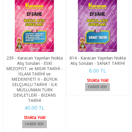
1. SINIF 2. YARIYIL MUHASEBE VER. UYG.
2. SINIF 3. YARIYIL MUHASEBE VER. UYG.
2. SINIF 4. YARIYIL MUHASEBE VER. UYG.
ÖZEL GÜVENLİK VE KORUMA
239 - Karacan Yayınları Nokta
814 - Karacan Yayınları Nokta
1. SINIF 1. YARIYIL ÖZEL GÜV. KORU.
Atış Soruları - ESKİ
Atış Soruları - SANAT TARİHİ
MEZOPOT. ve MISIR TARİHİ -
8.00 TL
1. SINIF 2. YARIYIL ÖZEL GÜV. KORU.
İSLAM TARİHİ ve
MEDENİYETİ II - BÜYÜK
Stokta Yok!
SELÇUKLU TARİHİ - İLK
2. SINIF 3. YARIYIL ÖZEL GÜV. KORU.
MÜSLÜMAN TÜRK
DEVLETLERİ - BİZANS
2. SINIF 4. YARIYIL ÖZEL GÜV. KORU.
TARİHİ
40.00 TL
PERAKENDE SATIŞ VE MAĞAZA YÖN.
Stokta Yok!
1. SINIF 1. YARIYIL PERAKENDE SAT. MAĞ.