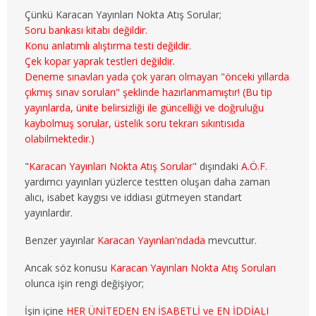
3. SINIF 5. YARIYIL MALİYE
Çünkü Karacan Yayınları Nokta Atış Sorular;
Soru bankası kitabı değildir.
3. SINIF 6. YARIYIL MALİYE
Konu anlatımlı alıştırma testi değildir.
Çek kopar yaprak testleri değildir.
4. SINIF 7. YARIYIL MALİYE
Deneme sınavları yada çok yararı olmayan "önceki yıllarda
çıkmış sınav soruları" şeklinde hazırlanmamıştır! (Bu tip
yayınlarda, ünite belirsizliği ile güncelliği ve doğruluğu
4. SINIF 8. YARIYIL MALİYE
kaybolmuş sorular, üstelik soru tekrarı sıkıntısıda
olabilmektedir.)
ÇALIŞMA EKO. VE END. İLİŞ.
"
Karacan Yayınları Nokta Atış Sorular
" dışındaki
A.Ö.F.
1. SINIF 1. YARIYIL ÇEKO
yardımcı yayınları yüzlerce testten oluşan daha zaman
alıcı, isabet kaygısı ve iddiası gütmeyen standart
1. SINIF 2. YARIYIL ÇEKO
yayınlardır.
2. SINIF 3. YARIYIL ÇEKO
Benzer yayınlar
Karacan Yayınları'ndada
mevcuttur.
2. SINIF 4. YARIYIL ÇEKO
Ancak söz konusu
Karacan Yayınları Nokta Atış Soruları
olunca işin rengi değişiyor;
3. SINIF 5. YARIYIL ÇEKO
İşin içine
HER ÜNİTEDEN EN İSABETLİ ve EN İDDİALI