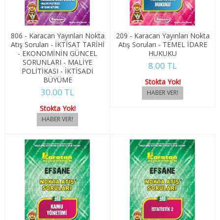
4. SINIF 8. YARIYIL KONAKLAMA İŞL
TÜRK DİLİ VE EDEBİYATI
806 - Karacan Yayınları Nokta
209 - Karacan Yayınları Nokta
Atış Soruları - İKTİSAT TARİHİ
Atış Soruları - TEMEL İDARE
- EKONOMİNİN GÜNCEL
HUKUKU
1. SINIF 1. YARIYIL TÜRK DİLİ
SORUNLARI - MALİYE
8.00 TL
POLİTİKASI - İKTİSADİ
1. SINIF 2. YARIYIL TÜRK DİLİ
BÜYÜME
Stokta Yok!
30.00 TL
2. SINIF 3. YARIYIL TÜRK DİLİ
Stokta Yok!
2. SINIF 4. YARIYIL TÜRK DİLİ
3. SINIF 5. YARIYIL TÜRK DİLİ
3. SINIF 6. YARIYIL TÜRK DİLİ
4. SINIF 7. YARIYIL TÜRK DİLİ
4. SINIF 8. YARIYIL TÜRK DİLİ