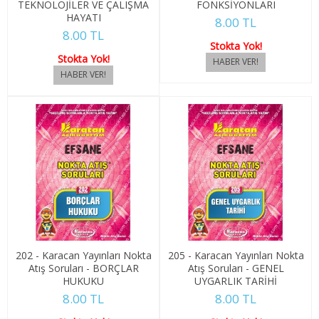
TEKNOLOJİLER VE ÇALIŞMA
FONKSİYONLARI
HAYATI
1. SINIF 1. YARIYIL TARİH
8.00 TL
8.00 TL
Stokta Yok!
1. SINIF 2. YARIYIL TARİH
Stokta Yok!
2. SINIF 3. YARIYIL TARİH
2. SINIF 4. YARIYIL TARİH
3. SINIF 5. YARIYIL TARİH
3. SINIF 6. YARIYIL TARİH
4. SINIF 7. YARIYIL TARİH
4. SINIF 8. YARIYIL TARİH
202 - Karacan Yayınları Nokta
205 - Karacan Yayınları Nokta
Atış Soruları - BORÇLAR
Atış Soruları - GENEL
FELSEFE
HUKUKU
UYGARLIK TARİHİ
8.00 TL
8.00 TL
1. SINIF 1. YARIYIL FELSEFE