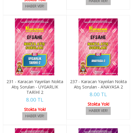
1. SINIF 2. YARIYIL MEDYA İLET.
2. SINIF 3. YARIYIL MEDYA İLET.
2. SINIF 4. YARIYIL MEDYA İLET.
MENKUL KIY. VE SERMAYE PİYASASI
1. SINIF 1. YARIYIL MENKUL KIY. SER. PİY.
1. SINIF 2. YARIYIL MENKUL KIY. SER. PİY.
231 - Karacan Yayınları Nokta
237 - Karacan Yayınları Nokta
2. SINIF 3. YARIYIL MENKUL KIY. SER. PİY.
Atış Soruları - UYGARLIK
Atış Soruları - ANAYASA 2
TARİHİ 2
8.00 TL
8.00 TL
2. SINIF 4. YARIYIL MENKUL KIY. SER. PİY.
Stokta Yok!
Stokta Yok!
MUHASEBE VE VERGİ UYGULAMA.
1. SINIF 1. YARIYIL MUHASEBE VER. UYG.