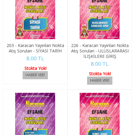
4. SINIF 7. YARIYIL ULUSLARARASI İLŞ
4. SINIF 8. YARIYIL ULUSLARARASI İLŞ
KONAKLAMA İŞLETMECİLİĞİ
203 - Karacan Yayınları Nokta
226 - Karacan Yayınları Nokta
1. SINIF 1. YARIYIL KONAKLAMA İŞL
Atış Soruları - SİYASİ TARİH
Atış Soruları - ULUSLARARASI
İLİŞKİLERE GİRİŞ
8.00 TL
1. SINIF 2. YARIYIL KONAKLAMA İŞL
8.00 TL
Stokta Yok!
Stokta Yok!
2. SINIF 3. YARIYIL KONAKLAMA İŞL
2. SINIF 4. YARIYIL KONAKLAMA İŞL
3. SINIF 5. YARIYIL KONAKLAMA İŞL
3. SINIF 6. YARIYIL KONAKLAMA İŞL
4. SINIF 7. YARIYIL KONAKLAMA İŞL