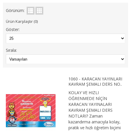
1. SINIF 2. YARIYIL İŞLETME
Görünüm:
2. SINIF 3. YARIYIL İŞLETME
Ürün Karşılaştır (0)
Göster:
2. SINIF 4. YARIYIL İŞLETME
3. SINIF 5. YARIYIL İŞLETME
Sırala:
3. SINIF 6. YARIYIL İŞLETME
4. SINIF 7. YARIYIL İŞLETME
1060 - KARACAN YAYINLARI
4. SINIF 8. YARIYIL İŞLETME
KAVRAM ŞEMALI DERS NO..
KOLAY VE HIZLI
İKTİSAT
ÖĞRENMEDE NİÇİN
KARACAN YAYINALARI
1. SINIF 1. YARIYIL İKTİSAT
KAVRAM ŞEMALI DERS
NOTLARI? Zaman
1. SINIF 2. YARIYIL İKTİSAT
kazandırma amacıyla kolay,
pratik ve hızlı öğretim biçimi