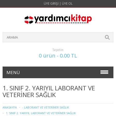
ÜYE GIRIŞI
|
ÜYE OL
Sepetim
0 ürün - 0.00 TL
MENÜ
NOKTA ATIŞ SORULARI(4 YILLIK)
1. SINIF 2. YARIYIL LABORANT VE
VETERİNER SAĞLIK
İŞLETME
1. SINIF 1. YARIYIL İŞLETME
ANASAYFA
- LABORANT VE VETERİNER SAĞLIK
1. SINIF 2. YARIYIL LABORANT VE VETERİNER SAĞLIK