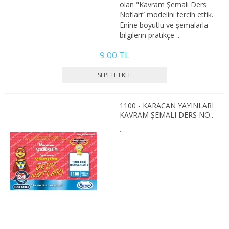
olan "Kavram Şemalı Ders
2. SINIF 3. YARIYIL İKTİSAT
Notları” modelini tercih ettik.
Enine boyutlu ve şemalarla
2. SINIF 4. YARIYIL İKTİSAT
bilgilerin pratikçe ..
3. SINIF 5. YARIYIL İKTİSAT
9.00 TL
3. SINIF 6. YARIYIL İKTİSAT
4. SINIF 7. YARIYIL İKTİSAT
1100 - KARACAN YAYINLARI
KAVRAM ŞEMALI DERS NO..
4. SINIF 8. YARIYIL İKTİSAT
..
KAMU YÖNETİMİ
1. SINIF 1. YARIYIL KAMU
1. SINIF 2. YARIYIL KAMU
2. SINIF 3. YARIYIL KAMU