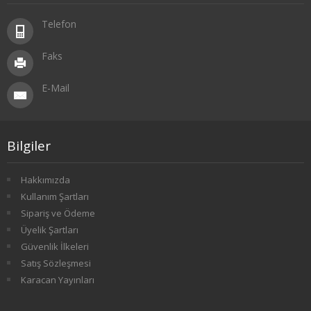
3. SINIF 6. YARIYIL ÇEKO
Telefon
4. SINIF 7. YARIYIL ÇEKO
Faks
4. SINIF 8. YARIYIL ÇEKO
E-Mail
ULUSLARARASI İLİŞKİLER
1. SINIF 1. YARIYIL ULUSLARARASI İLŞ
Bilgiler
1. SINIF 2. YARIYIL ULUSLARARASI İLŞ
Hakkımızda
Kullanım Şartları
2. SINIF 3. YARIYIL ULUSLARARASI İLŞ
Sipariş ve Ödeme
Üyelik Şartları
2. SINIF 4. YARIYIL ULUSLARARASI İLŞ
Güvenlik İlkeleri
Satış Sözleşmesi
3. SINIF 5. YARIYIL ULUSLARARASI İLŞ
Karacan Yayınları
3. SINIF 6. YARIYIL ULUSLARARASI İLŞ