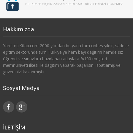
HIÇ KIMSE HIÇBIR ZAMAN KREDI KART BILGILERINIZI GÖREMEZ
3. SINIF 5. YARIYIL MALİYE
3. SINIF 6. YARIYIL MALİYE
Hakkımızda
4. SINIF 7. YARIYIL MALİYE
4. SINIF 8. YARIYIL MALİYE
YardımcıKitap.com 2000 yılından bu yana tam onbeş yıldır, sadece
eğitim sektöründe tüm Türkiye'ye hem bayi dağıtımı hemde siz
öğrenci ve sınavlara hazırlanan adaylara %100 müşteri
ÇALIŞMA EKO. VE END. İLİŞ.
memnuniyeti ilkesi ile dağıtım yaparak başarısını ispatlamış ve
güveninizi kazanmıştır..
1. SINIF 1. YARIYIL ÇEKO
1. SINIF 2. YARIYIL ÇEKO
Sosyal Medya
2. SINIF 3. YARIYIL ÇEKO
2. SINIF 4. YARIYIL ÇEKO
3. SINIF 5. YARIYIL ÇEKO
İLETİŞİM