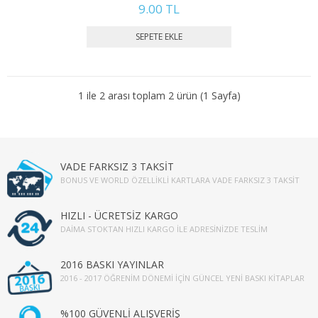
9.00 TL
2. SINIF 4. YARIYIL KAMU
3. SINIF 5. YARIYIL KAMU
3. SINIF 6. YARIYIL KAMU
1 ile 2 arası toplam 2 ürün (1 Sayfa)
4. SINIF 7. YARIYIL KAMU
4. SINIF 8. YARIYIL KAMU
VADE FARKSIZ 3 TAKSİT
MALİYE
BONUS VE WORLD ÖZELLIKLI KARTLARA VADE FARKSIZ 3 TAKSIT
1. SINIF 1. YARIYIL MALİYE
HIZLI - ÜCRETSİZ KARGO
DAIMA STOKTAN HIZLI KARGO İLE ADRESINIZDE TESLIM
1. SINIF 2. YARIYIL MALİYE
2016 BASKI YAYINLAR
2. SINIF 3. YARIYIL MALİYE
2016 - 2017 ÖĞRENIM DÖNEMI İÇIN GÜNCEL YENI BASKI KITAPLAR
2. SINIF 4. YARIYIL MALİYE
%100 GÜVENLİ ALIŞVERİŞ