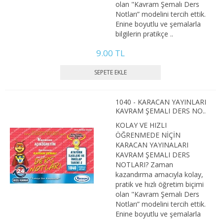
olan "Kavram Şemalı Ders
2. SINIF 3. YARIYIL İKTİSAT
Notları” modelini tercih ettik.
Enine boyutlu ve şemalarla
2. SINIF 4. YARIYIL İKTİSAT
bilgilerin pratikçe ..
3. SINIF 5. YARIYIL İKTİSAT
9.00 TL
3. SINIF 6. YARIYIL İKTİSAT
4. SINIF 7. YARIYIL İKTİSAT
1040 - KARACAN YAYINLARI
KAVRAM ŞEMALI DERS NO..
4. SINIF 8. YARIYIL İKTİSAT
KOLAY VE HIZLI
ÖĞRENMEDE NİÇİN
KAMU YÖNETİMİ
KARACAN YAYINALARI
KAVRAM ŞEMALI DERS
1. SINIF 1. YARIYIL KAMU
NOTLARI? Zaman
kazandırma amacıyla kolay,
1. SINIF 2. YARIYIL KAMU
pratik ve hızlı öğretim biçimi
olan "Kavram Şemalı Ders
Notları” modelini tercih ettik.
2. SINIF 3. YARIYIL KAMU
Enine boyutlu ve şemalarla