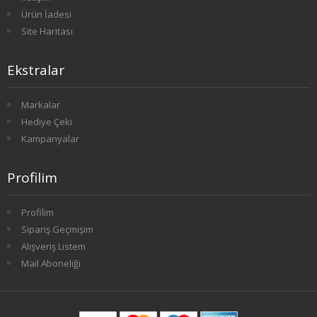
Ürün İadesi
4. SINIF 8. YARIYIL KONAKLAMA İŞL
Site Haritası
TÜRK DİLİ VE EDEBİYATI
Ekstralar
1. SINIF 1. YARIYIL TÜRK DİLİ
Markalar
1. SINIF 2. YARIYIL TÜRK DİLİ
Hediye Çeki
Kampanyalar
2. SINIF 3. YARIYIL TÜRK DİLİ
Profilim
2. SINIF 4. YARIYIL TÜRK DİLİ
3. SINIF 5. YARIYIL TÜRK DİLİ
Profilim
Sipariş Geçmişim
3. SINIF 6. YARIYIL TÜRK DİLİ
Alışveriş Listem
Mail Aboneliği
4. SINIF 7. YARIYIL TÜRK DİLİ
4. SINIF 8. YARIYIL TÜRK DİLİ