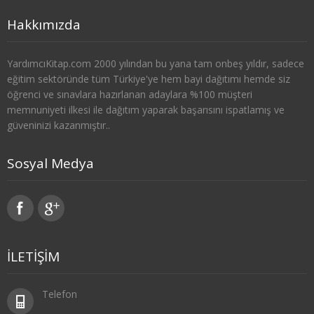
3. SINIF 6. YARIYIL ÇEKO
Hakkımızda
4. SINIF 7. YARIYIL ÇEKO
YardımcıKitap.com 2000 yılından bu yana tam onbeş yıldır, sadece
4. SINIF 8. YARIYIL ÇEKO
eğitim sektöründe tüm Türkiye'ye hem bayi dağıtımı hemde siz
öğrenci ve sınavlara hazırlanan adaylara %100 müşteri
ULUSLARARASI İLİŞKİLER
memnuniyeti ilkesi ile dağıtım yaparak başarısını ispatlamış ve
güveninizi kazanmıştır..
1. SINIF 1. YARIYIL ULUSLARARASI İLŞ
Sosyal Medya
1. SINIF 2. YARIYIL ULUSLARARASI İLŞ
2. SINIF 3. YARIYIL ULUSLARARASI İLŞ
2. SINIF 4. YARIYIL ULUSLARARASI İLŞ
İLETİŞİM
3. SINIF 5. YARIYIL ULUSLARARASI İLŞ
Telefon
3. SINIF 6. YARIYIL ULUSLARARASI İLŞ