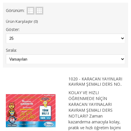
1. SINIF 2. YARIYIL İŞLETME
Görünüm:
2. SINIF 3. YARIYIL İŞLETME
Ürün Karşılaştır (0)
Göster:
2. SINIF 4. YARIYIL İŞLETME
3. SINIF 5. YARIYIL İŞLETME
Sırala:
3. SINIF 6. YARIYIL İŞLETME
4. SINIF 7. YARIYIL İŞLETME
1020 - KARACAN YAYINLARI
4. SINIF 8. YARIYIL İŞLETME
KAVRAM ŞEMALI DERS NO..
KOLAY VE HIZLI
İKTİSAT
ÖĞRENMEDE NİÇİN
KARACAN YAYINALARI
1. SINIF 1. YARIYIL İKTİSAT
KAVRAM ŞEMALI DERS
NOTLARI? Zaman
1. SINIF 2. YARIYIL İKTİSAT
kazandırma amacıyla kolay,
pratik ve hızlı öğretim biçimi