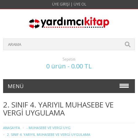
ÜYE GIRIŞI
|
ÜYE OL
Sepetim
0 ürün - 0.00 TL
MENÜ
NOKTA ATIŞ SORULARI(4 YILLIK)
2. SINIF 4. YARIYIL MUHASEBE VE
VERGİ UYGULAMA
İŞLETME
1. SINIF 1. YARIYIL İŞLETME
ANASAYFA
- MUHASEBE VE VERGİ UYG
2. SINIF 4. YARIYIL MUHASEBE VE VERGİ UYGULAMA