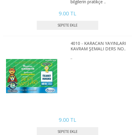
bilgilerin pratikçe ..
2. SINIF 4. YARIYIL KAMU
9.00 TL
3. SINIF 5. YARIYIL KAMU
3. SINIF 6. YARIYIL KAMU
4010 - KARACAN YAYINLARI
4. SINIF 7. YARIYIL KAMU
KAVRAM ŞEMALI DERS NO..
..
4. SINIF 8. YARIYIL KAMU
MALİYE
1. SINIF 1. YARIYIL MALİYE
1. SINIF 2. YARIYIL MALİYE
2. SINIF 3. YARIYIL MALİYE
9.00 TL
2. SINIF 4. YARIYIL MALİYE