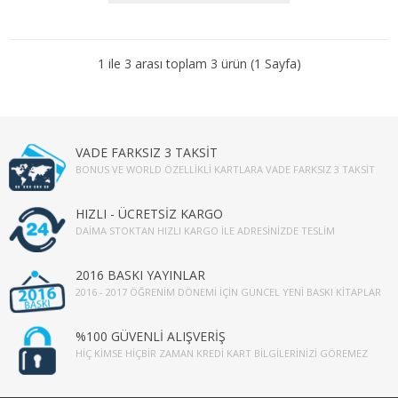
3. SINIF 5. YARIYIL MALİYE
3. SINIF 6. YARIYIL MALİYE
1 ile 3 arası toplam 3 ürün (1 Sayfa)
4. SINIF 7. YARIYIL MALİYE
4. SINIF 8. YARIYIL MALİYE
VADE FARKSIZ 3 TAKSİT
BONUS VE WORLD ÖZELLIKLI KARTLARA VADE FARKSIZ 3 TAKSIT
ÇALIŞMA EKO. VE END. İLİŞ.
HIZLI - ÜCRETSİZ KARGO
1. SINIF 1. YARIYIL ÇEKO
DAIMA STOKTAN HIZLI KARGO İLE ADRESINIZDE TESLIM
1. SINIF 2. YARIYIL ÇEKO
2016 BASKI YAYINLAR
2016 - 2017 ÖĞRENIM DÖNEMI İÇIN GÜNCEL YENI BASKI KITAPLAR
2. SINIF 3. YARIYIL ÇEKO
2. SINIF 4. YARIYIL ÇEKO
%100 GÜVENLİ ALIŞVERİŞ
HIÇ KIMSE HIÇBIR ZAMAN KREDI KART BILGILERINIZI GÖREMEZ
3. SINIF 5. YARIYIL ÇEKO