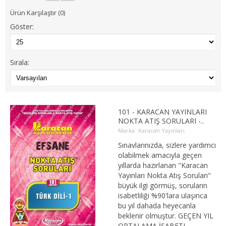
1. SINIF 2. YARIYIL İŞLETME
Ürün Karşılaştır (0)
Göster:
2. SINIF 3. YARIYIL İŞLETME
2. SINIF 4. YARIYIL İŞLETME
Sırala:
3. SINIF 5. YARIYIL İŞLETME
3. SINIF 6. YARIYIL İŞLETME
101 - KARACAN YAYINLARI
4. SINIF 7. YARIYIL İŞLETME
NOKTA ATIŞ SORULARI -..
Marka:
Karacan Yayınları
4. SINIF 8. YARIYIL İŞLETME
Sınavlarınızda, sizlere yardımcı
olabilmek amacıyla geçen
İKTİSAT
yıllarda hazırlanan "Karacan
Yayınları Nokta Atış Soruları"
büyük ilgi görmüş, soruların
1. SINIF 1. YARIYIL İKTİSAT
isabetliliği %90'lara ulaşınca
bu yıl dahada heyecanla
1. SINIF 2. YARIYIL İKTİSAT
beklenir olmuştur. GEÇEN YIL
ORTALAMA İSABETL..