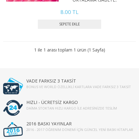
2. SINIF 3. YARIYIL İKTİSAT
8.00 TL
2. SINIF 4. YARIYIL İKTİSAT
3. SINIF 5. YARIYIL İKTİSAT
3. SINIF 6. YARIYIL İKTİSAT
1 ile 1 arası toplam 1 ürün (1 Sayfa)
4. SINIF 7. YARIYIL İKTİSAT
4. SINIF 8. YARIYIL İKTİSAT
VADE FARKSIZ 3 TAKSİT
BONUS VE WORLD ÖZELLIKLI KARTLARA VADE FARKSIZ 3 TAKSIT
KAMU YÖNETİMİ
1. SINIF 1. YARIYIL KAMU
HIZLI - ÜCRETSİZ KARGO
DAIMA STOKTAN HIZLI KARGO İLE ADRESINIZDE TESLIM
1. SINIF 2. YARIYIL KAMU
2016 BASKI YAYINLAR
2. SINIF 3. YARIYIL KAMU
2016 - 2017 ÖĞRENIM DÖNEMI İÇIN GÜNCEL YENI BASKI KITAPLAR