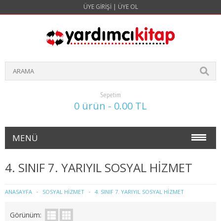
ÜYE GIRIŞI
|
ÜYE OL
Sepetim
0 ürün - 0.00 TL
MENÜ
NOKTA ATIŞ SORULARI(4 YILLIK)
4. SINIF 7. YARIYIL SOSYAL HİZMET
İŞLETME
ANASAYFA
SOSYAL HİZMET
4. SINIF 7. YARIYIL SOSYAL HİZMET
1. SINIF 1. YARIYIL İŞLETME
Görünüm: