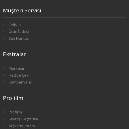
3. SINIF 6. YARIYIL ÇEKO
Müşteri Servisi
4. SINIF 7. YARIYIL ÇEKO
İletişim
Ürün İadesi
4. SINIF 8. YARIYIL ÇEKO
Site Haritası
ULUSLARARASI İLİŞKİLER
Ekstralar
1. SINIF 1. YARIYIL ULUSLARARASI İLŞ
Markalar
1. SINIF 2. YARIYIL ULUSLARARASI İLŞ
Hediye Çeki
Kampanyalar
2. SINIF 3. YARIYIL ULUSLARARASI İLŞ
2. SINIF 4. YARIYIL ULUSLARARASI İLŞ
Profilim
3. SINIF 5. YARIYIL ULUSLARARASI İLŞ
Profilim
Sipariş Geçmişim
3. SINIF 6. YARIYIL ULUSLARARASI İLŞ
Alışveriş Listem