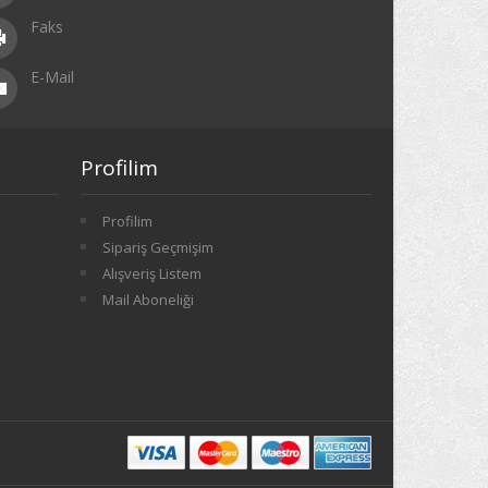
Faks
E-Mail
Profilim
Profilim
Sipariş Geçmişim
Alışveriş Listem
Mail Aboneliği