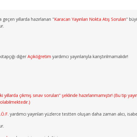
a geçen yıllarda hazırlanan "
Karacan Yayınları Nokta Atış Soruları
" büy
ur.
kitapçığı diğer
Açıköğretim
yardımcı yayınlarıyla karıştırılmamalıdır!
llarda çıkmış sınav soruları" şeklinde hazırlanmamıştır! (Bu tip yayınla
 olabilmektedir.)
.Ö.F.
yardımcı yayınları yüzlerce testten oluşan daha zaman alıcı, isabe
r.