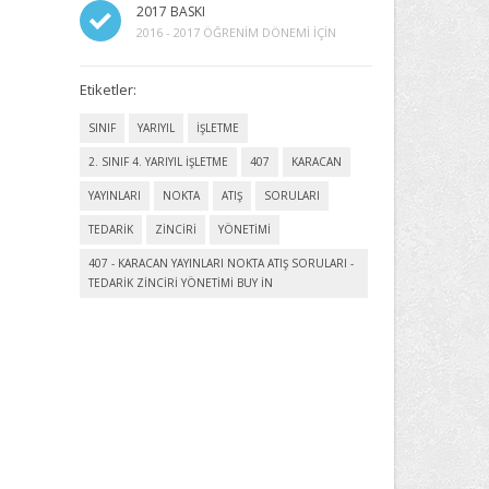
2017 BASKI
2016 - 2017 ÖĞRENIM DÖNEMI İÇIN
Etiketler:
SINIF
YARIYIL
İŞLETME
2. SINIF 4. YARIYIL İŞLETME
407
KARACAN
YAYINLARI
NOKTA
ATIŞ
SORULARI
TEDARİK
ZİNCİRİ
YÖNETİMİ
407 - KARACAN YAYINLARI NOKTA ATIŞ SORULARI -
TEDARİK ZİNCİRİ YÖNETİMİ BUY IN