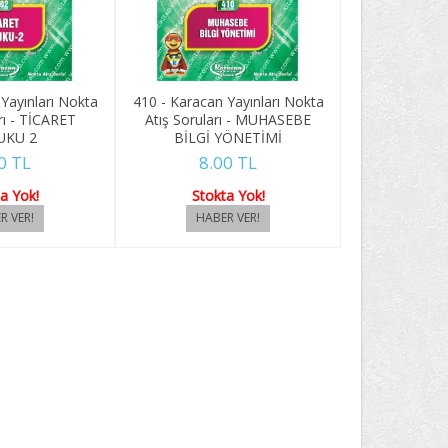
Yayınları Nokta
410 - Karacan Yayınları Nokta
rı - TİCARET
Atış Soruları - MUHASEBE
UKU 2
BİLGİ YÖNETİMİ
0 TL
8.00 TL
a Yok!
Stokta Yok!