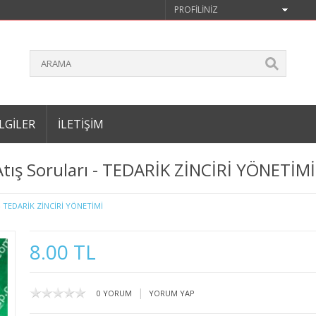
PROFILINIZ
LGILER
İLETIŞIM
Atış Soruları - TEDARİK ZİNCİRİ YÖNETİMİ
 TEDARİK ZİNCİRİ YÖNETİMİ
8.00 TL
|
0 YORUM
YORUM YAP