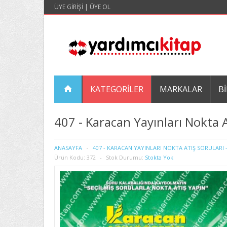
ÜYE GIRIŞI
|
ÜYE OL
KATEGORILER
MARKALAR
BI
407 - Karacan Yayınları Nokta 
ANASAYFA
407 - KARACAN YAYINLARI NOKTA ATIŞ SORULARI -
Ürün Kodu:
372
Stok Durumu:
Stokta Yok