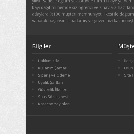
yıldır, sadece eğitim sektöründe tüm Türkiye'ye hem
bayi dağıtımı hemde siz öğrenci ve sınavlara hazırlan
adaylara %100 müşteri memnuniyeti ilkesi ile dağıtım
yaparak başarısını ispatlamış ve güveninizi kazanmıştı
Bilgiler
Müşter
Hakkımızda
İletiş
Kullanım Şartları
Ürün 
Sipariş ve Ödeme
Site 
Üyelik Şartları
Güvenlik İlkeleri
Satış Sözleşmesi
Karacan Yayınları