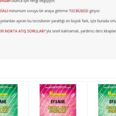
oruları
olunca işin rengi değişiyor;
İALI
minumum soruyu bir araya getirme
TECRÜBESİ
giriyor.
ayınlardan ayıran bu tecrübenin yarattığı en büyük fark, işte burada orta
RI NOKTA ATIŞ SORULARI
"yla sınırlı kalmamalı, yardımcı ders kitapla