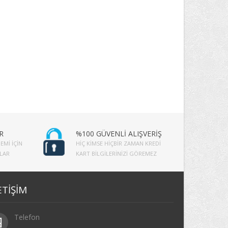
R
%100 GÜVENLİ ALIŞVERİŞ
EMI İÇIN
HIÇ KIMSE HIÇBIR ZAMAN KREDI
PLAR
KART BILGILERINIZI GÖREMEZ
ETİŞİM
Telefon