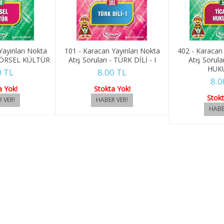
Yayınları Nokta
101 - Karacan Yayınları Nokta
402 - Karacan 
- GÖRSEL KÜLTÜR
Atış Soruları - TÜRK DİLİ - I
Atış Sorula
HUK
0 TL
8.00 TL
8.0
a Yok!
Stokta Yok!
Stokt