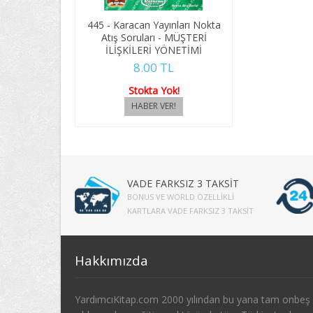
445 - Karacan Yayınları Nokta
Atış Soruları - MÜŞTERİ
İLİŞKİLERİ YÖNETİMİ
8.00 TL
Stokta Yok!
VADE FARKSIZ 3 TAKSİT
BONUS VE WORLD ÖZELLIKLI
KARTLARA VADE FARKSIZ 3 TAKSIT
Hakkımızda
YardımcıKitap.com 2000 yılından bu yana tam onbeş