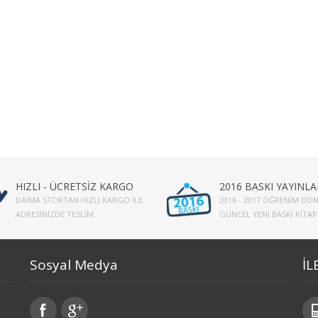
HIZLI - ÜCRETSİZ KARGO
2016 BASKI YAYINLA
DAIMA STOKTAN HIZLI KARGO İLE
2016 - 2017 ÖĞRENIM DÖN
ADRESINIZDE TESLIM
GÜNCEL YENI BASKI KITA
Sosyal Medya
İL