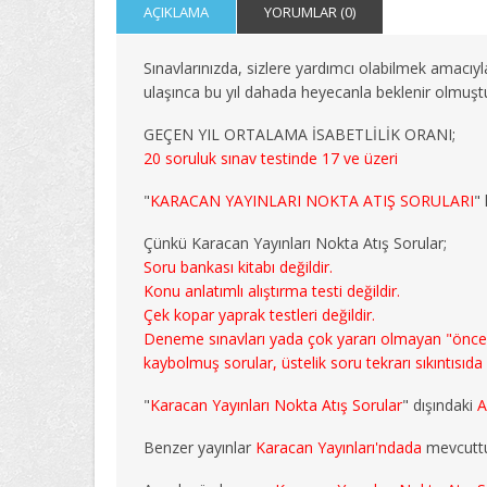
AÇIKLAMA
YORUMLAR (0)
Sınavlarınızda, sizlere yardımcı olabilmek amacıyl
ulaşınca bu yıl dahada heyecanla beklenir olmuşt
GEÇEN YIL ORTALAMA İSABETLİLİK ORANI;
20 soruluk sınav testinde 17 ve üzeri
"
KARACAN YAYINLARI NOKTA ATIŞ SORULARI
" 
Çünkü Karacan Yayınları Nokta Atış Sorular;
Soru bankası kitabı değildir.
Konu anlatımlı alıştırma testi değildir.
Çek kopar yaprak testleri değildir.
Deneme sınavları yada çok yararı olmayan "önceki yı
kaybolmuş sorular, üstelik soru tekrarı sıkıntısıda
"
Karacan Yayınları Nokta Atış Sorular
" dışındaki
A
Benzer yayınlar
Karacan Yayınları'ndada
mevcuttu