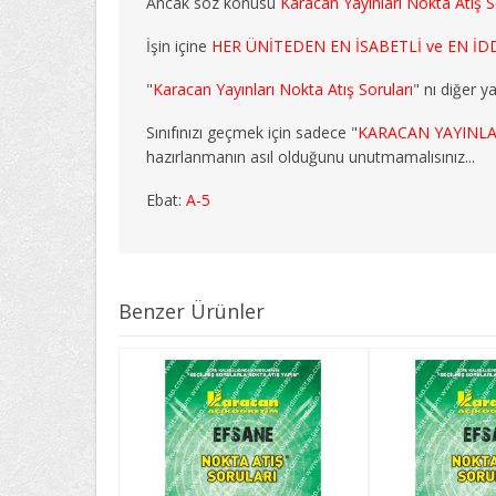
Ancak söz konusu
Karacan Yayınları Nokta Atış S
İşin içine
HER ÜNİTEDEN EN İSABETLİ ve EN İDD
"
Karacan Yayınları Nokta Atış Soruları
" nı diğer y
Sınıfınızı geçmek için sadece "
KARACAN YAYINLA
hazırlanmanın asıl olduğunu unutmamalısınız...
Ebat:
A-5
Benzer Ürünler