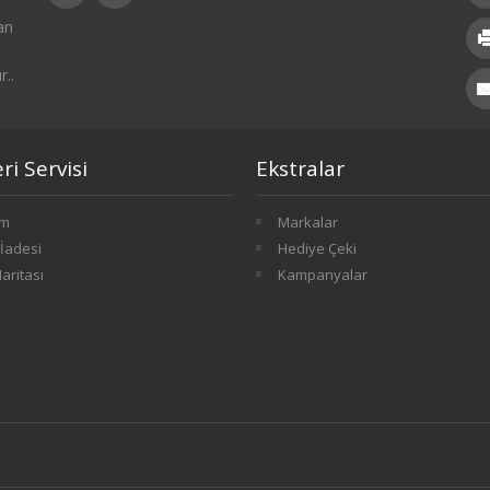
an
r..
i Servisi
Ekstralar
im
Markalar
İadesi
Hediye Çeki
Haritası
Kampanyalar