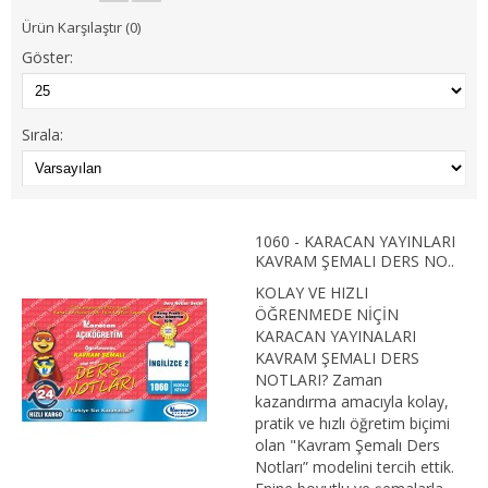
1. SINIF 2. YARIYIL İŞLETME
Ürün Karşılaştır (0)
Göster:
2. SINIF 3. YARIYIL İŞLETME
2. SINIF 4. YARIYIL İŞLETME
Sırala:
3. SINIF 5. YARIYIL İŞLETME
3. SINIF 6. YARIYIL İŞLETME
1060 - KARACAN YAYINLARI
4. SINIF 7. YARIYIL İŞLETME
KAVRAM ŞEMALI DERS NO..
KOLAY VE HIZLI
4. SINIF 8. YARIYIL İŞLETME
ÖĞRENMEDE NİÇİN
KARACAN YAYINALARI
İKTİSAT
KAVRAM ŞEMALI DERS
NOTLARI? Zaman
kazandırma amacıyla kolay,
1. SINIF 1. YARIYIL İKTİSAT
pratik ve hızlı öğretim biçimi
olan "Kavram Şemalı Ders
1. SINIF 2. YARIYIL İKTİSAT
Notları” modelini tercih ettik.