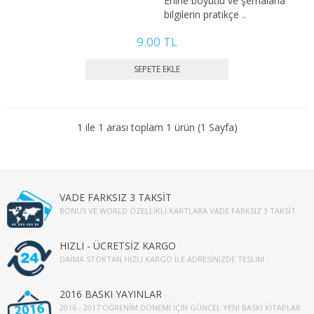
Enine boyutlu ve şemalarla
2. SINIF 3. YARIYIL İKTİSAT
bilgilerin pratikçe ..
9.00 TL
2. SINIF 4. YARIYIL İKTİSAT
3. SINIF 5. YARIYIL İKTİSAT
3. SINIF 6. YARIYIL İKTİSAT
1 ile 1 arası toplam 1 ürün (1 Sayfa)
4. SINIF 7. YARIYIL İKTİSAT
4. SINIF 8. YARIYIL İKTİSAT
VADE FARKSIZ 3 TAKSİT
KAMU YÖNETİMİ
BONUS VE WORLD ÖZELLIKLI KARTLARA VADE FARKSIZ 3 TAKSIT
1. SINIF 1. YARIYIL KAMU
HIZLI - ÜCRETSİZ KARGO
DAIMA STOKTAN HIZLI KARGO İLE ADRESINIZDE TESLIM
1. SINIF 2. YARIYIL KAMU
2. SINIF 3. YARIYIL KAMU
2016 BASKI YAYINLAR
2016 - 2017 ÖĞRENIM DÖNEMI İÇIN GÜNCEL YENI BASKI KITAPLAR