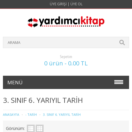
ÜYE GIRIŞI
|
ÜYE OL
Sepetim
0 ürün - 0.00 TL
MENÜ
NOKTA ATIŞ SORULARI(4 YILLIK)
3. SINIF 6. YARIYIL TARİH
İŞLETME
ANASAYFA
- TARİH
3. SINIF 6. YARIYIL TARİH
1. SINIF 1. YARIYIL İŞLETME
Görünüm: