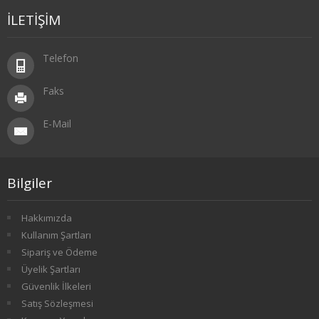
3. SINIF 5. YARIYIL MALİYE
İLETİŞİM
3. SINIF 6. YARIYIL MALİYE
Telefon
4. SINIF 7. YARIYIL MALİYE
Faks
4. SINIF 8. YARIYIL MALİYE
E-Mail
ÇALIŞMA EKO. VE END. İLİŞ.
1. SINIF 1. YARIYIL ÇEKO
Bilgiler
1. SINIF 2. YARIYIL ÇEKO
Hakkımızda
Kullanım Şartları
2. SINIF 3. YARIYIL ÇEKO
Sipariş ve Ödeme
2. SINIF 4. YARIYIL ÇEKO
Üyelik Şartları
Güvenlik İlkeleri
3. SINIF 5. YARIYIL ÇEKO
Satış Sözleşmesi