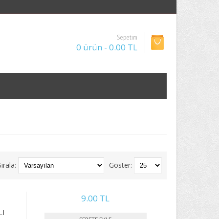
Sepetim
0 ürün - 0.00 TL
Sırala:
Göster:
9.00 TL
LI