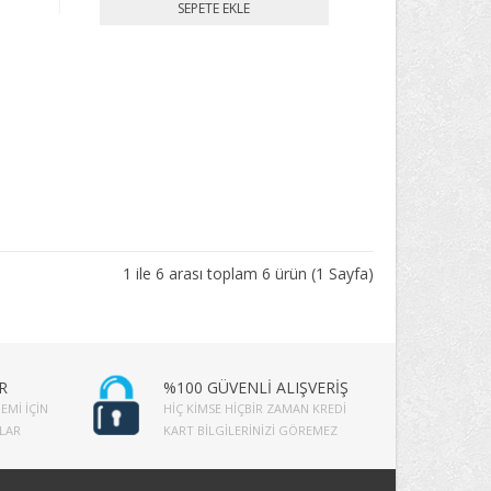
1 ile 6 arası toplam 6 ürün (1 Sayfa)
R
%100 GÜVENLİ ALIŞVERİŞ
EMI İÇIN
HIÇ KIMSE HIÇBIR ZAMAN KREDI
PLAR
KART BILGILERINIZI GÖREMEZ