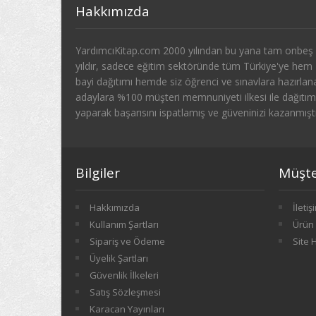
Hakkımızda
YardımcıKitap.com 2000 yılından bu yana tam onbeş
yıldır, sadece eğitim sektöründe tüm Türkiye'ye hem
bayi dağıtımı hemde siz öğrenci ve sınavlara hazırlan
adaylara %100 müşteri memnuniyeti ilkesi ile dağıtım
yaparak başarısını ispatlamış ve güveninizi kazanmıştı
Bilgiler
Müşter
Hakkımızda
İletiş
Kullanım Şartları
Ürün 
Sipariş ve Ödeme
Site 
Üyelik Şartları
Güvenlik İlkeleri
Satış Sözleşmesi
Karacan Yayınları