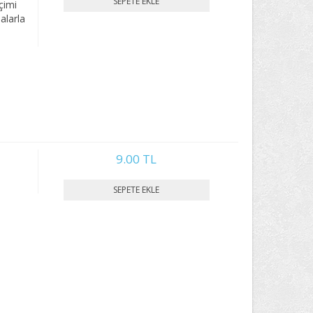
çimi
alarla
9.00 TL