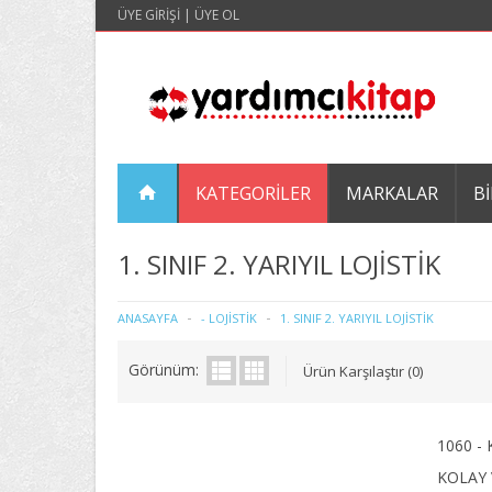
ÜYE GIRIŞI
|
ÜYE OL
KATEGORILER
MARKALAR
BI
1. SINIF 2. YARIYIL LOJİSTİK
ANASAYFA
- LOJİSTİK
1. SINIF 2. YARIYIL LOJİSTİK
Görünüm:
Ürün Karşılaştır (0)
1060 -
KOLAY 