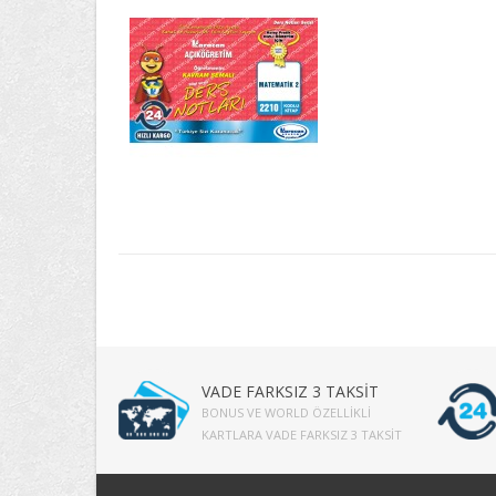
VADE FARKSIZ 3 TAKSİT
BONUS VE WORLD ÖZELLIKLI
KARTLARA VADE FARKSIZ 3 TAKSIT