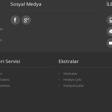
Sosyal Medya
İL
an
r..
i Servisi
Ekstralar
im
Markalar
İadesi
Hediye Çeki
Haritası
Kampanyalar