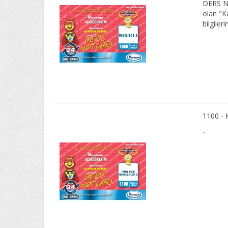
DERS NO
olan "K
bilgileri
1100 -
..