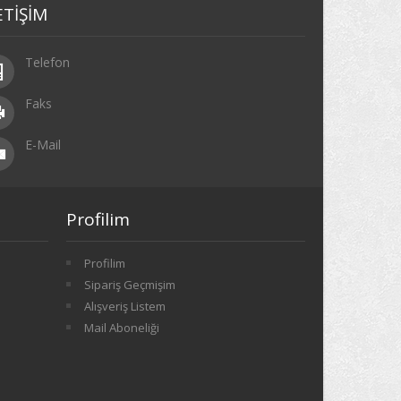
ETİŞİM
Telefon
Faks
E-Mail
Profilim
Profilim
Sipariş Geçmişim
Alışveriş Listem
Mail Aboneliği