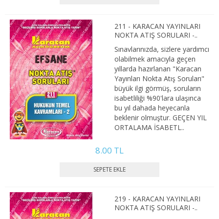
2. SINIF 4. YARIYIL KAMU
211 - KARACAN YAYINLARI
3. SINIF 5. YARIYIL KAMU
NOKTA ATIŞ SORULARI -..
Sınavlarınızda, sizlere yardımcı
3. SINIF 6. YARIYIL KAMU
olabilmek amacıyla geçen
yıllarda hazırlanan "Karacan
4. SINIF 7. YARIYIL KAMU
Yayınları Nokta Atış Soruları"
büyük ilgi görmüş, soruların
4. SINIF 8. YARIYIL KAMU
isabetliliği %90'lara ulaşınca
bu yıl dahada heyecanla
MALİYE
beklenir olmuştur. GEÇEN YIL
ORTALAMA İSABETL..
1. SINIF 1. YARIYIL MALİYE
8.00 TL
1. SINIF 2. YARIYIL MALİYE
2. SINIF 3. YARIYIL MALİYE
219 - KARACAN YAYINLARI
2. SINIF 4. YARIYIL MALİYE
NOKTA ATIŞ SORULARI -..