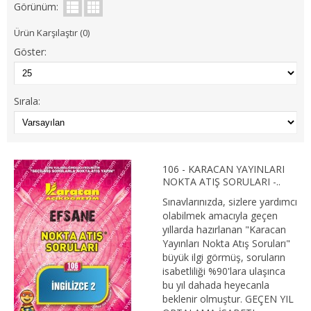
Görünüm:
1. SINIF 2. YARIYIL İŞLETME
Ürün Karşılaştır (0)
2. SINIF 3. YARIYIL İŞLETME
Göster:
2. SINIF 4. YARIYIL İŞLETME
Sırala:
3. SINIF 5. YARIYIL İŞLETME
3. SINIF 6. YARIYIL İŞLETME
4. SINIF 7. YARIYIL İŞLETME
106 - KARACAN YAYINLARI
NOKTA ATIŞ SORULARI -..
4. SINIF 8. YARIYIL İŞLETME
Sınavlarınızda, sizlere yardımcı
olabilmek amacıyla geçen
İKTİSAT
yıllarda hazırlanan "Karacan
Yayınları Nokta Atış Soruları"
büyük ilgi görmüş, soruların
1. SINIF 1. YARIYIL İKTİSAT
isabetliliği %90'lara ulaşınca
bu yıl dahada heyecanla
1. SINIF 2. YARIYIL İKTİSAT
beklenir olmuştur. GEÇEN YIL