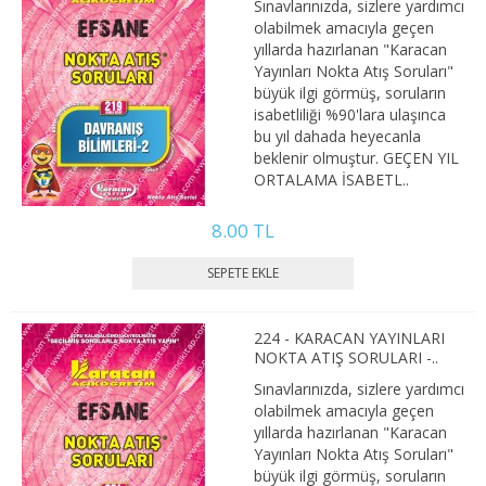
Sınavlarınızda, sizlere yardımcı
3. SINIF 5. YARIYIL MALİYE
olabilmek amacıyla geçen
yıllarda hazırlanan "Karacan
3. SINIF 6. YARIYIL MALİYE
Yayınları Nokta Atış Soruları"
büyük ilgi görmüş, soruların
isabetliliği %90'lara ulaşınca
4. SINIF 7. YARIYIL MALİYE
bu yıl dahada heyecanla
beklenir olmuştur. GEÇEN YIL
4. SINIF 8. YARIYIL MALİYE
ORTALAMA İSABETL..
ÇALIŞMA EKO. VE END. İLİŞ.
8.00 TL
1. SINIF 1. YARIYIL ÇEKO
1. SINIF 2. YARIYIL ÇEKO
224 - KARACAN YAYINLARI
NOKTA ATIŞ SORULARI -..
2. SINIF 3. YARIYIL ÇEKO
Sınavlarınızda, sizlere yardımcı
2. SINIF 4. YARIYIL ÇEKO
olabilmek amacıyla geçen
yıllarda hazırlanan "Karacan
Yayınları Nokta Atış Soruları"
3. SINIF 5. YARIYIL ÇEKO
büyük ilgi görmüş, soruların