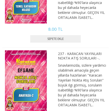
isabetliliği %90'lara ulaşınca
3. SINIF 6. YARIYIL ÇEKO
bu yıl dahada heyecanla
beklenir olmuştur. GEÇEN YIL
4. SINIF 7. YARIYIL ÇEKO
ORTALAMA İSABETL..
4. SINIF 8. YARIYIL ÇEKO
8.00 TL
ULUSLARARASI İLİŞKİLER
1. SINIF 1. YARIYIL ULUSLARARASI İLŞ
237 - KARACAN YAYINLARI
NOKTA ATIŞ SORULARI -..
1. SINIF 2. YARIYIL ULUSLARARASI İLŞ
Sınavlarınızda, sizlere yardımcı
olabilmek amacıyla geçen
2. SINIF 3. YARIYIL ULUSLARARASI İLŞ
yıllarda hazırlanan "Karacan
Yayınları Nokta Atış Soruları"
2. SINIF 4. YARIYIL ULUSLARARASI İLŞ
büyük ilgi görmüş, soruların
isabetliliği %90'lara ulaşınca
3. SINIF 5. YARIYIL ULUSLARARASI İLŞ
bu yıl dahada heyecanla
beklenir olmuştur. GEÇEN YIL
ORTALAMA İSABETL..
3. SINIF 6. YARIYIL ULUSLARARASI İLŞ