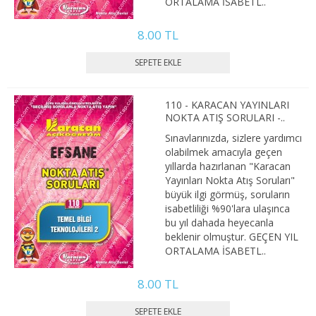
ORTALAMA İSABETL..
2. SINIF 3. YARIYIL İKTİSAT
8.00 TL
2. SINIF 4. YARIYIL İKTİSAT
3. SINIF 5. YARIYIL İKTİSAT
3. SINIF 6. YARIYIL İKTİSAT
110 - KARACAN YAYINLARI
NOKTA ATIŞ SORULARI -..
4. SINIF 7. YARIYIL İKTİSAT
Sınavlarınızda, sizlere yardımcı
olabilmek amacıyla geçen
yıllarda hazırlanan "Karacan
4. SINIF 8. YARIYIL İKTİSAT
Yayınları Nokta Atış Soruları"
büyük ilgi görmüş, soruların
KAMU YÖNETİMİ
isabetliliği %90'lara ulaşınca
bu yıl dahada heyecanla
1. SINIF 1. YARIYIL KAMU
beklenir olmuştur. GEÇEN YIL
ORTALAMA İSABETL..
1. SINIF 2. YARIYIL KAMU
8.00 TL
2. SINIF 3. YARIYIL KAMU