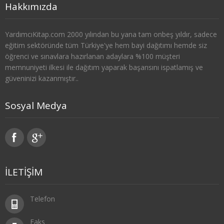
Hakkımızda
SOSYOLOJİ
YardımcıKitap.com 2000 yılından bu yana tam onbeş yıldır, sadece
1. SINIF 1. YARIYIL SOSYOLOJİ
eğitim sektöründe tüm Türkiye'ye hem bayi dağıtımı hemde siz
öğrenci ve sınavlara hazırlanan adaylara %100 müşteri
1. SINIF 2. YARIYIL SOSYOLOJİ
memnuniyeti ilkesi ile dağıtım yaparak başarısını ispatlamış ve
güveninizi kazanmıştır..
2. SINIF 3. YARIYIL SOSYOLOJİ
2. SINIF 4. YARIYIL SOSYOLOJİ
Sosyal Medya
3. SINIF 5. YARIYIL SOSYOLOJİ
3. SINIF 6. YARIYIL SOSYOLOJİ
İLETİŞİM
4. SINIF 7. YARIYIL SOSYOLOJİ
4. SINIF 8. YARIYIL SOSYOLOJİ
Telefon
TARİH
Faks