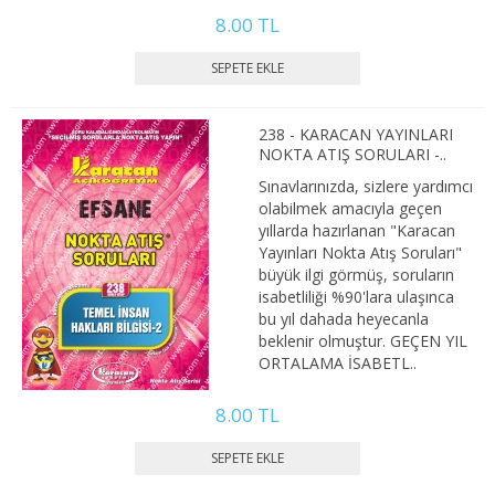
8.00 TL
4. SINIF 7. YARIYIL ULUSLARARASI İLŞ
4. SINIF 8. YARIYIL ULUSLARARASI İLŞ
KONAKLAMA İŞLETMECİLİĞİ
238 - KARACAN YAYINLARI
NOKTA ATIŞ SORULARI -..
1. SINIF 1. YARIYIL KONAKLAMA İŞL
Sınavlarınızda, sizlere yardımcı
olabilmek amacıyla geçen
1. SINIF 2. YARIYIL KONAKLAMA İŞL
yıllarda hazırlanan "Karacan
Yayınları Nokta Atış Soruları"
2. SINIF 3. YARIYIL KONAKLAMA İŞL
büyük ilgi görmüş, soruların
isabetliliği %90'lara ulaşınca
bu yıl dahada heyecanla
2. SINIF 4. YARIYIL KONAKLAMA İŞL
beklenir olmuştur. GEÇEN YIL
ORTALAMA İSABETL..
3. SINIF 5. YARIYIL KONAKLAMA İŞL
8.00 TL
3. SINIF 6. YARIYIL KONAKLAMA İŞL
4. SINIF 7. YARIYIL KONAKLAMA İŞL