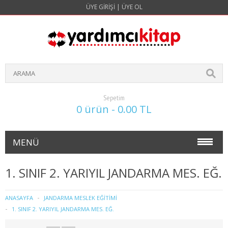
ÜYE GIRIŞI
|
ÜYE OL
Sepetim
0 ürün - 0.00 TL
MENÜ
NOKTA ATIŞ SORULARI(4 YILLIK)
1. SINIF 2. YARIYIL JANDARMA MES. EĞ.
İŞLETME
ANASAYFA
JANDARMA MESLEK EĞİTİMİ
1. SINIF 2. YARIYIL JANDARMA MES. EĞ.
1. SINIF 1. YARIYIL İŞLETME