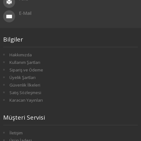
1. SINIF 1. YARIYIL TARİH
E-Mail
1. SINIF 2. YARIYIL TARİH
2. SINIF 3. YARIYIL TARİH
Bilgiler
2. SINIF 4. YARIYIL TARİH
Hakkımızda
Kullanım Şartları
3. SINIF 5. YARIYIL TARİH
Sipariş ve Ödeme
Üyelik Şartları
3. SINIF 6. YARIYIL TARİH
Güvenlik İlkeleri
Satış Sözleşmesi
4. SINIF 7. YARIYIL TARİH
Karacan Yayınları
4. SINIF 8. YARIYIL TARİH
Müşteri Servisi
FELSEFE
İletişim
1. SINIF 1. YARIYIL FELSEFE
Ürün İadesi