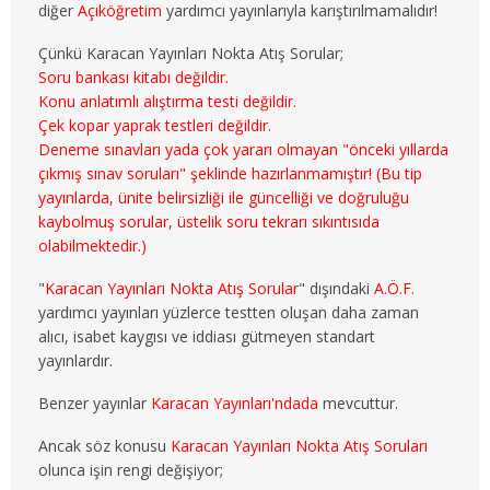
diğer
Açıköğretim
yardımcı yayınlarıyla karıştırılmamalıdır!
3. SINIF 5. YARIYIL MALİYE
Çünkü Karacan Yayınları Nokta Atış Sorular;
3. SINIF 6. YARIYIL MALİYE
Soru bankası kitabı değildir.
Konu anlatımlı alıştırma testi değildir.
4. SINIF 7. YARIYIL MALİYE
Çek kopar yaprak testleri değildir.
Deneme sınavları yada çok yararı olmayan "önceki yıllarda
4. SINIF 8. YARIYIL MALİYE
çıkmış sınav soruları" şeklinde hazırlanmamıştır! (Bu tip
yayınlarda, ünite belirsizliği ile güncelliği ve doğruluğu
ÇALIŞMA EKO. VE END. İLİŞ.
kaybolmuş sorular, üstelik soru tekrarı sıkıntısıda
olabilmektedir.)
1. SINIF 1. YARIYIL ÇEKO
"
Karacan Yayınları Nokta Atış Sorular
" dışındaki
A.Ö.F.
yardımcı yayınları yüzlerce testten oluşan daha zaman
1. SINIF 2. YARIYIL ÇEKO
alıcı, isabet kaygısı ve iddiası gütmeyen standart
yayınlardır.
2. SINIF 3. YARIYIL ÇEKO
Benzer yayınlar
Karacan Yayınları'ndada
mevcuttur.
2. SINIF 4. YARIYIL ÇEKO
Ancak söz konusu
Karacan Yayınları Nokta Atış Soruları
3. SINIF 5. YARIYIL ÇEKO
olunca işin rengi değişiyor;