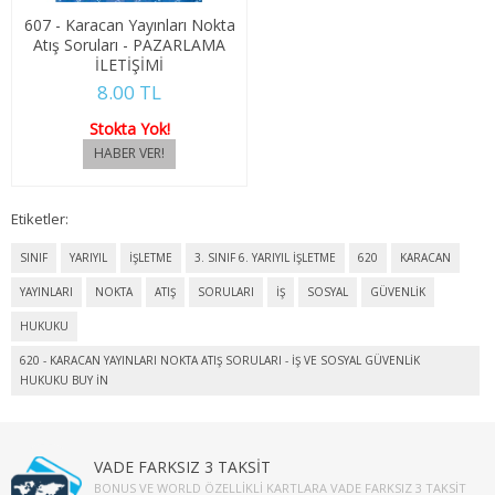
607 - Karacan Yayınları Nokta
SOSYOLOJİ
Atış Soruları - PAZARLAMA
İLETİŞİMİ
1. SINIF 1. YARIYIL SOSYOLOJİ
8.00 TL
1. SINIF 2. YARIYIL SOSYOLOJİ
Stokta Yok!
2. SINIF 3. YARIYIL SOSYOLOJİ
Etiketler:
2. SINIF 4. YARIYIL SOSYOLOJİ
SINIF
YARIYIL
İŞLETME
3. SINIF 6. YARIYIL İŞLETME
620
KARACAN
3. SINIF 5. YARIYIL SOSYOLOJİ
YAYINLARI
NOKTA
ATIŞ
SORULARI
İŞ
SOSYAL
GÜVENLİK
3. SINIF 6. YARIYIL SOSYOLOJİ
HUKUKU
620 - KARACAN YAYINLARI NOKTA ATIŞ SORULARI - İŞ VE SOSYAL GÜVENLİK
4. SINIF 7. YARIYIL SOSYOLOJİ
HUKUKU BUY IN
4. SINIF 8. YARIYIL SOSYOLOJİ
VADE FARKSIZ 3 TAKSİT
TARİH
BONUS VE WORLD ÖZELLIKLI KARTLARA VADE FARKSIZ 3 TAKSIT