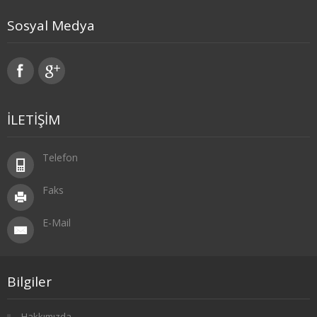
1. SINIF 2. YARIYIL FELSEFE
Sosyal Medya
2. SINIF 3. YARIYIL FELSEFE
2. SINIF 4. YARIYIL FELSEFE
3. SINIF 5. YARIYIL FELSEFE
İLETİŞİM
3. SINIF 6. YARIYIL FELSEFE
Telefon
4. SINIF 7. YARIYIL FELSEFE
Faks
4. SINIF 8. YARIYIL FELSEFE
E-Mail
HAVACILIK İŞLETMECİLİĞİ
1. SINIF 1. YARIYIL HAVACILIK
Bilgiler
1. SINIF 2. YARIYIL HAVACILIK
Hakkımızda