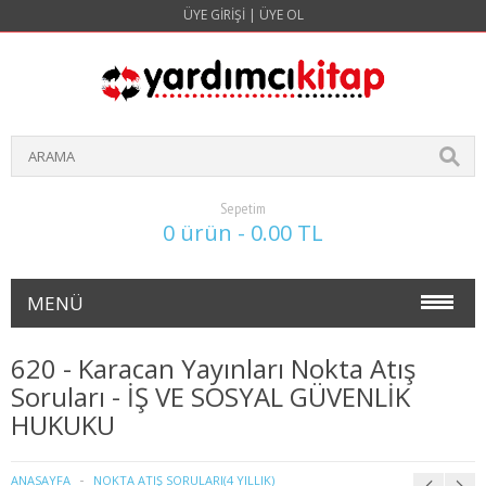
ÜYE GIRIŞI
|
ÜYE OL
Sepetim
0 ürün - 0.00 TL
MENÜ
NOKTA ATIŞ SORULARI(4 YILLIK)
620 - Karacan Yayınları Nokta Atış
Soruları - İŞ VE SOSYAL GÜVENLİK
İŞLETME
HUKUKU
1. SINIF 1. YARIYIL İŞLETME
ANASAYFA
NOKTA ATIŞ SORULARI(4 YILLIK)