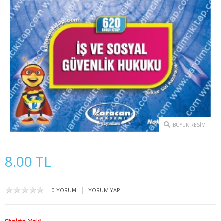
2. SINIF 3. YARIYIL İKTİSAT
2. SINIF 4. YARIYIL İKTİSAT
3. SINIF 5. YARIYIL İKTİSAT
3. SINIF 6. YARIYIL İKTİSAT
4. SINIF 7. YARIYIL İKTİSAT
4. SINIF 8. YARIYIL İKTİSAT
BUYUK RESIM
KAMU YÖNETİMİ
8.00 TL
1. SINIF 1. YARIYIL KAMU
1. SINIF 2. YARIYIL KAMU
|
0 YORUM
YORUM YAP
2. SINIF 3. YARIYIL KAMU