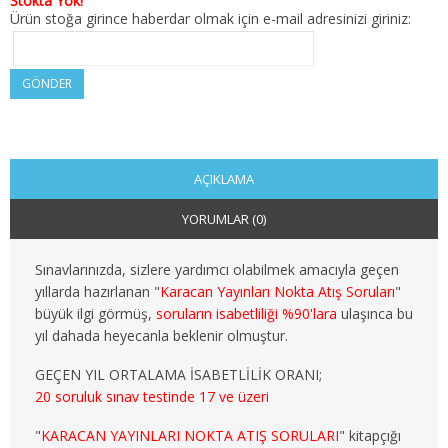
Stokta Yok!
2. SINIF 4. YARIYIL KAMU
Ürün stoğa girince haberdar olmak için e-mail adresinizi giriniz:
3. SINIF 5. YARIYIL KAMU
GÖNDER
3. SINIF 6. YARIYIL KAMU
4. SINIF 7. YARIYIL KAMU
AÇIKLAMA
4. SINIF 8. YARIYIL KAMU
YORUMLAR (0)
MALİYE
Sınavlarınızda, sizlere yardımcı olabilmek amacıyla geçen
1. SINIF 1. YARIYIL MALİYE
yıllarda hazırlanan "
Karacan Yayınları Nokta Atış Soruları
"
büyük ilgi görmüş,
soruların isabetliliği %90'lara
ulaşınca bu
1. SINIF 2. YARIYIL MALİYE
yıl dahada heyecanla beklenir olmuştur.
GEÇEN YIL ORTALAMA İSABETLİLİK ORANI;
2. SINIF 3. YARIYIL MALİYE
20 soruluk sınav testinde 17 ve üzeri
2. SINIF 4. YARIYIL MALİYE
"
KARACAN YAYINLARI NOKTA ATIŞ SORULARI
" kitapçığı