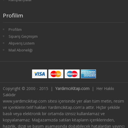
2. SINIF 4. YARIYIL HALKLA İLİŞKİLER
Profilim
3. SINIF 5. YARIYIL HALKLA İLİŞKİLER
Profilim
3. SINIF 6. YARIYIL HALKLA İLİŞKİLER
Sipariş Geçmişim
Alışveriş Listem
4. SINIF 7. YARIYIL HALKLA İLİŞKİLER
Mail Aboneliği
4. SINIF 8. YARIYIL HALKLA İLİŞKİLER
SAĞLIK YÖNETİMİ
1. SINIF 1. YARIYIL SAĞLIK YÖNETİMİ
Copyright © 2000 - 2015 |
YardımcıKitap.com
| Her Hakkı
Saklıdır
1. SINIF 2. YARIYIL SAĞLIK YÖNETİMİ
www.yardimcikitap.com sitesi içerisinde yer alan tüm metin, resim
ve içeriklerin telif hakları Yardimcikitap.com'a aittir. Hiçbir şekilde
2. SINIF 3. YARIYIL SAĞLIK YÖNETİMİ
basılı veya elektronik bir ortamda izinsiz kullanılamaz ve
kopyalanamaz. Mağazamızda satılan kitapların içeriklerinden,
2. SINIF 4. YARIYIL SAĞLIK YÖNETİMİ
hazırlık, dizgi ve basım aşamasında doğabilecek hatalardan yayıncı