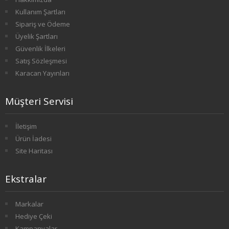
Kullanım Şartları
2. SINIF 3. YARIYIL HAVACILIK
Sipariş ve Ödeme
Üyelik Şartları
2. SINIF 4. YARIYIL HAVACILIK
Güvenlik İlkeleri
Satış Sözleşmesi
3. SINIF 5. YARIYIL HAVACILIK
Karacan Yayınları
3. SINIF 6. YARIYIL HAVACILIK
Müşteri Servisi
4. SINIF 7. YARIYIL HAVACILIK
İletişim
4. SINIF 8. YARIYIL HAVACILIK
Ürün İadesi
Site Haritası
HALKLA İLİŞKİLER VE REKLAMCILIK
Ekstralar
1. SINIF 1. YARIYIL HALKLA İLİŞKİLER
1. SINIF 2. YARIYIL HALKLA İLİŞKİLER
Markalar
Hediye Çeki
2. SINIF 3. YARIYIL HALKLA İLİŞKİLER
Kampanyalar