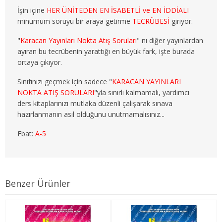
3. SINIF 6. YARIYIL ÇEKO
İşin içine
HER ÜNİTEDEN EN İSABETLİ ve EN İDDİALI
minumum soruyu bir araya getirme
TECRÜBESİ
giriyor.
4. SINIF 7. YARIYIL ÇEKO
"
Karacan Yayınları Nokta Atış Soruları
" nı diğer yayınlardan
ayıran bu tecrübenin yarattığı en büyük fark, işte burada
4. SINIF 8. YARIYIL ÇEKO
ortaya çıkıyor.
ULUSLARARASI İLİŞKİLER
Sınıfınızı geçmek için sadece "
KARACAN YAYINLARI
NOKTA ATIŞ SORULARI
"yla sınırlı kalmamalı, yardımcı
1. SINIF 1. YARIYIL ULUSLARARASI İLŞ
ders kitaplarınızı mutlaka düzenli çalışarak sınava
hazırlanmanın asıl olduğunu unutmamalısınız...
1. SINIF 2. YARIYIL ULUSLARARASI İLŞ
Ebat:
A-5
2. SINIF 3. YARIYIL ULUSLARARASI İLŞ
2. SINIF 4. YARIYIL ULUSLARARASI İLŞ
Benzer Ürünler
3. SINIF 5. YARIYIL ULUSLARARASI İLŞ
3. SINIF 6. YARIYIL ULUSLARARASI İLŞ