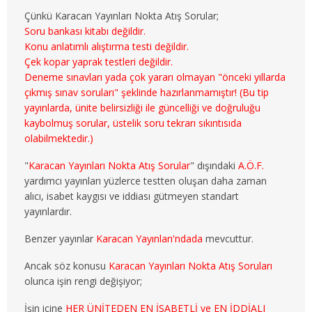
3. SINIF 5. YARIYIL MALİYE
Çünkü Karacan Yayınları Nokta Atış Sorular;
Soru bankası kitabı değildir.
3. SINIF 6. YARIYIL MALİYE
Konu anlatımlı alıştırma testi değildir.
Çek kopar yaprak testleri değildir.
4. SINIF 7. YARIYIL MALİYE
Deneme sınavları yada çok yararı olmayan "önceki yıllarda
çıkmış sınav soruları" şeklinde hazırlanmamıştır! (Bu tip
4. SINIF 8. YARIYIL MALİYE
yayınlarda, ünite belirsizliği ile güncelliği ve doğruluğu
kaybolmuş sorular, üstelik soru tekrarı sıkıntısıda
ÇALIŞMA EKO. VE END. İLİŞ.
olabilmektedir.)
"
Karacan Yayınları Nokta Atış Sorular
" dışındaki
A.Ö.F.
1. SINIF 1. YARIYIL ÇEKO
yardımcı yayınları yüzlerce testten oluşan daha zaman
alıcı, isabet kaygısı ve iddiası gütmeyen standart
1. SINIF 2. YARIYIL ÇEKO
yayınlardır.
2. SINIF 3. YARIYIL ÇEKO
Benzer yayınlar
Karacan Yayınları'ndada
mevcuttur.
2. SINIF 4. YARIYIL ÇEKO
Ancak söz konusu
Karacan Yayınları Nokta Atış Soruları
olunca işin rengi değişiyor;
3. SINIF 5. YARIYIL ÇEKO
İşin içine
HER ÜNİTEDEN EN İSABETLİ ve EN İDDİALI