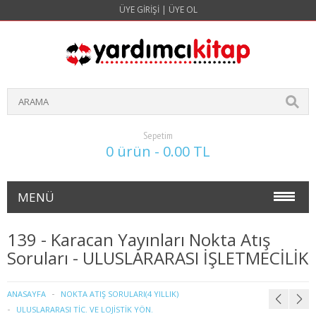
ÜYE GIRIŞI
|
ÜYE OL
Sepetim
0 ürün - 0.00 TL
MENÜ
NOKTA ATIŞ SORULARI(4 YILLIK)
139 - Karacan Yayınları Nokta Atış
Soruları - ULUSLARARASI İŞLETMECİLİK
İŞLETME
1. SINIF 1. YARIYIL İŞLETME
ANASAYFA
NOKTA ATIŞ SORULARI(4 YILLIK)
ULUSLARARASI TİC. VE LOJİSTİK YÖN.