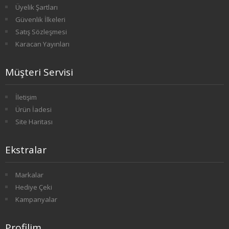
Üyelik Şartları
2. SINIF 3. YARIYIL HAVACILIK
Güvenlik İlkeleri
Satış Sözleşmesi
2. SINIF 4. YARIYIL HAVACILIK
Karacan Yayınları
3. SINIF 5. YARIYIL HAVACILIK
Müşteri Servisi
3. SINIF 6. YARIYIL HAVACILIK
İletişim
4. SINIF 7. YARIYIL HAVACILIK
Ürün İadesi
Site Haritası
4. SINIF 8. YARIYIL HAVACILIK
Ekstralar
HALKLA İLİŞKİLER VE REKLAMCILIK
Markalar
1. SINIF 1. YARIYIL HALKLA İLİŞKİLER
Hediye Çeki
Kampanyalar
1. SINIF 2. YARIYIL HALKLA İLİŞKİLER
2. SINIF 3. YARIYIL HALKLA İLİŞKİLER
Profilim