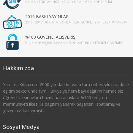
DAIMA STOKTAN HIZLI KARGO İLE ADRESINIZDE TESLIM
1. SINIF 1. YARIYIL TARİH
2016 BASKI YAYINLAR
1. SINIF 2. YARIYIL TARİH
2016 - 2017 ÖĞRENIM DÖNEMI İÇIN GÜNCEL YENI BASKI KITAPLAR
2. SINIF 3. YARIYIL TARİH
%100 GÜVENLİ ALIŞVERİŞ
HIÇ KIMSE HIÇBIR ZAMAN KREDI KART BILGILERINIZI GÖREMEZ
2. SINIF 4. YARIYIL TARİH
3. SINIF 5. YARIYIL TARİH
Hakkımızda
3. SINIF 6. YARIYIL TARİH
YardımcıKitap.com 2000 yılından bu yana tam onbeş yıldır, sadece
4. SINIF 7. YARIYIL TARİH
eğitim sektöründe tüm Türkiye'ye hem bayi dağıtımı hemde siz
öğrenci ve sınavlara hazırlanan adaylara %100 müşteri
4. SINIF 8. YARIYIL TARİH
memnuniyeti ilkesi ile dağıtım yaparak başarısını ispatlamış ve
güveninizi kazanmıştır..
FELSEFE
Sosyal Medya
1. SINIF 1. YARIYIL FELSEFE