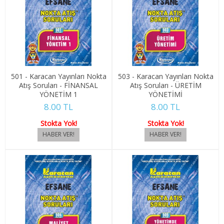
4. SINIF 7. YARIYIL ULUSLARARASI İLŞ
4. SINIF 8. YARIYIL ULUSLARARASI İLŞ
KONAKLAMA İŞLETMECİLİĞİ
501 - Karacan Yayınları Nokta
503 - Karacan Yayınları Nokta
1. SINIF 1. YARIYIL KONAKLAMA İŞL
Atış Soruları - FİNANSAL
Atış Soruları - ÜRETİM
YÖNETİM 1
YÖNETİMİ
1. SINIF 2. YARIYIL KONAKLAMA İŞL
8.00 TL
8.00 TL
Stokta Yok!
Stokta Yok!
2. SINIF 3. YARIYIL KONAKLAMA İŞL
2. SINIF 4. YARIYIL KONAKLAMA İŞL
3. SINIF 5. YARIYIL KONAKLAMA İŞL
3. SINIF 6. YARIYIL KONAKLAMA İŞL
4. SINIF 7. YARIYIL KONAKLAMA İŞL