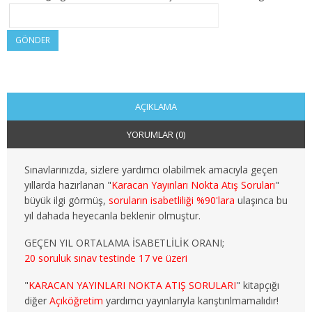
2. SINIF 4. YARIYIL KAMU
GÖNDER
3. SINIF 5. YARIYIL KAMU
3. SINIF 6. YARIYIL KAMU
4. SINIF 7. YARIYIL KAMU
AÇIKLAMA
YORUMLAR (0)
4. SINIF 8. YARIYIL KAMU
MALİYE
Sınavlarınızda, sizlere yardımcı olabilmek amacıyla geçen
yıllarda hazırlanan "
Karacan Yayınları Nokta Atış Soruları
"
1. SINIF 1. YARIYIL MALİYE
büyük ilgi görmüş,
soruların isabetliliği %90'lara
ulaşınca bu
yıl dahada heyecanla beklenir olmuştur.
1. SINIF 2. YARIYIL MALİYE
GEÇEN YIL ORTALAMA İSABETLİLİK ORANI;
20 soruluk sınav testinde 17 ve üzeri
2. SINIF 3. YARIYIL MALİYE
"
KARACAN YAYINLARI NOKTA ATIŞ SORULARI
" kitapçığı
2. SINIF 4. YARIYIL MALİYE
diğer
Açıköğretim
yardımcı yayınlarıyla karıştırılmamalıdır!