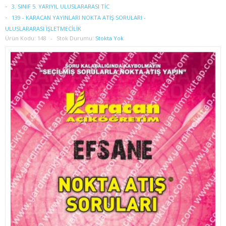
1. SINIF 2. YARIYIL İŞLETME
3. SINIF 5. YARIYIL ULUSLARARASI TİC
139 - KARACAN YAYINLARI NOKTA ATIŞ SORULARI -
2. SINIF 3. YARIYIL İŞLETME
ULUSLARARASI İŞLETMECİLİK
Ürün Kodu:
148
Stok Durumu:
Stokta Yok
2. SINIF 4. YARIYIL İŞLETME
3. SINIF 5. YARIYIL İŞLETME
3. SINIF 6. YARIYIL İŞLETME
4. SINIF 7. YARIYIL İŞLETME
4. SINIF 8. YARIYIL İŞLETME
İKTİSAT
1. SINIF 1. YARIYIL İKTİSAT
1. SINIF 2. YARIYIL İKTİSAT