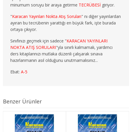
minumum soruyu bir araya getirme
TECRÜBESİ
giriyor.
3. SINIF 6. YARIYIL ÇEKO
"
Karacan Yayınları Nokta Atış Soruları
" nı diğer yayınlardan
4. SINIF 7. YARIYIL ÇEKO
ayıran bu tecrübenin yarattığı en büyük fark, işte burada
ortaya çıkıyor.
4. SINIF 8. YARIYIL ÇEKO
Sınıfınızı geçmek için sadece "
KARACAN YAYINLARI
ULUSLARARASI İLİŞKİLER
NOKTA ATIŞ SORULARI
"yla sınırlı kalmamalı, yardımcı
ders kitaplarınızı mutlaka düzenli çalışarak sınava
1. SINIF 1. YARIYIL ULUSLARARASI İLŞ
hazırlanmanın asıl olduğunu unutmamalısınız...
Ebat:
A-5
1. SINIF 2. YARIYIL ULUSLARARASI İLŞ
2. SINIF 3. YARIYIL ULUSLARARASI İLŞ
2. SINIF 4. YARIYIL ULUSLARARASI İLŞ
Benzer Ürünler
3. SINIF 5. YARIYIL ULUSLARARASI İLŞ
3. SINIF 6. YARIYIL ULUSLARARASI İLŞ