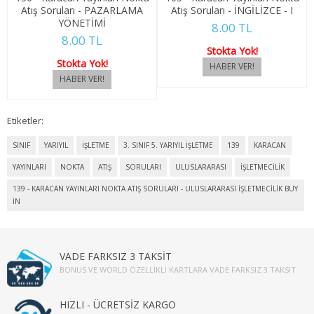
Atış Soruları - PAZARLAMA
Atış Soruları - İNGİLİZCE - I
SOSYOLOJİ
YÖNETİMİ
8.00 TL
8.00 TL
1. SINIF 1. YARIYIL SOSYOLOJİ
Stokta Yok!
Stokta Yok!
1. SINIF 2. YARIYIL SOSYOLOJİ
2. SINIF 3. YARIYIL SOSYOLOJİ
Etiketler:
2. SINIF 4. YARIYIL SOSYOLOJİ
SINIF
YARIYIL
İŞLETME
3. SINIF 5. YARIYIL İŞLETME
139
KARACAN
YAYINLARI
NOKTA
ATIŞ
SORULARI
ULUSLARARASI
İŞLETMECİLİK
3. SINIF 5. YARIYIL SOSYOLOJİ
139 - KARACAN YAYINLARI NOKTA ATIŞ SORULARI - ULUSLARARASI İŞLETMECİLİK BUY
IN
3. SINIF 6. YARIYIL SOSYOLOJİ
4. SINIF 7. YARIYIL SOSYOLOJİ
VADE FARKSIZ 3 TAKSİT
4. SINIF 8. YARIYIL SOSYOLOJİ
BONUS VE WORLD ÖZELLIKLI KARTLARA VADE FARKSIZ 3 TAKSIT
TARİH
HIZLI - ÜCRETSİZ KARGO