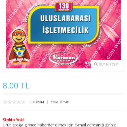
2. SINIF 3. YARIYIL İKTİSAT
2. SINIF 4. YARIYIL İKTİSAT
3. SINIF 5. YARIYIL İKTİSAT
3. SINIF 6. YARIYIL İKTİSAT
4. SINIF 7. YARIYIL İKTİSAT
BUYUK RESIM
4. SINIF 8. YARIYIL İKTİSAT
KAMU YÖNETİMİ
8.00 TL
1. SINIF 1. YARIYIL KAMU
|
0 YORUM
YORUM YAP
1. SINIF 2. YARIYIL KAMU
2. SINIF 3. YARIYIL KAMU
Stokta Yok!
Ürün stoğa girince haberdar olmak için e-mail adresinizi giriniz: