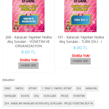
4. SINIF 7. YARIYIL ULUSLARARASI İLŞ
4. SINIF 8. YARIYIL ULUSLARARASI İLŞ
KONAKLAMA İŞLETMECİLİĞİ
206 - Karacan Yayınları Nokta
101 - Karacan Yayınları Nokta
1. SINIF 1. YARIYIL KONAKLAMA İŞL
Atış Soruları - YÖNETİM VE
Atış Soruları - TÜRK DİLİ - I
ORGANİZASYON
8.00 TL
1. SINIF 2. YARIYIL KONAKLAMA İŞL
8.00 TL
Stokta Yok!
Stokta Yok!
2. SINIF 3. YARIYIL KONAKLAMA İŞL
2. SINIF 4. YARIYIL KONAKLAMA İŞL
Etiketler:
3. SINIF 5. YARIYIL KONAKLAMA İŞL
SINIF
YARIYIL
İKTİSAT
1. SINIF 2. YARIYIL İKTİSAT
204
KARACAN
3. SINIF 6. YARIYIL KONAKLAMA İŞL
YAYINLARI
NOKTA
ATIŞ
SORULARI
PROJE
YÖNETİMİ
4. SINIF 7. YARIYIL KONAKLAMA İŞL
204 - KARACAN YAYINLARI NOKTA ATIŞ SORULARI - PROJE YÖNETİMİ BUY IN