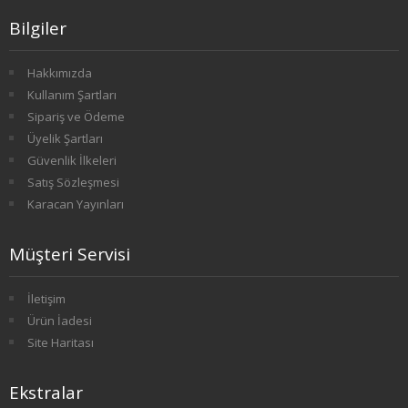
Bilgiler
1. SINIF 1. YARIYIL TARİH
1. SINIF 2. YARIYIL TARİH
Hakkımızda
Kullanım Şartları
2. SINIF 3. YARIYIL TARİH
Sipariş ve Ödeme
Üyelik Şartları
2. SINIF 4. YARIYIL TARİH
Güvenlik İlkeleri
Satış Sözleşmesi
3. SINIF 5. YARIYIL TARİH
Karacan Yayınları
3. SINIF 6. YARIYIL TARİH
Müşteri Servisi
4. SINIF 7. YARIYIL TARİH
İletişim
4. SINIF 8. YARIYIL TARİH
Ürün İadesi
Site Haritası
FELSEFE
Ekstralar
1. SINIF 1. YARIYIL FELSEFE