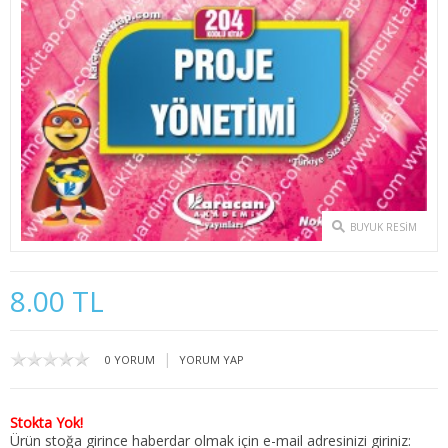
2. SINIF 3. YARIYIL İKTİSAT
2. SINIF 4. YARIYIL İKTİSAT
3. SINIF 5. YARIYIL İKTİSAT
3. SINIF 6. YARIYIL İKTİSAT
4. SINIF 7. YARIYIL İKTİSAT
BUYUK RESIM
4. SINIF 8. YARIYIL İKTİSAT
KAMU YÖNETİMİ
8.00 TL
1. SINIF 1. YARIYIL KAMU
|
0 YORUM
YORUM YAP
1. SINIF 2. YARIYIL KAMU
2. SINIF 3. YARIYIL KAMU
Stokta Yok!
Ürün stoğa girince haberdar olmak için e-mail adresinizi giriniz: