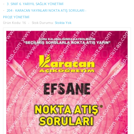
1. SINIF 2. YARIYIL İŞLETME
3. SINIF 6. YARIYIL SAĞLIK YÖNETİMİ
204 - KARACAN YAYINLARI NOKTA ATIŞ SORULARI -
2. SINIF 3. YARIYIL İŞLETME
PROJE YÖNETİMİ
Ürün Kodu:
16
Stok Durumu:
Stokta Yok
2. SINIF 4. YARIYIL İŞLETME
3. SINIF 5. YARIYIL İŞLETME
3. SINIF 6. YARIYIL İŞLETME
4. SINIF 7. YARIYIL İŞLETME
4. SINIF 8. YARIYIL İŞLETME
İKTİSAT
1. SINIF 1. YARIYIL İKTİSAT
1. SINIF 2. YARIYIL İKTİSAT