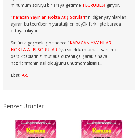
minumum soruyu bir araya getirme
TECRÜBESİ
giriyor.
3. SINIF 6. YARIYIL ÇEKO
"
Karacan Yayınları Nokta Atış Soruları
" nı diğer yayınlardan
4. SINIF 7. YARIYIL ÇEKO
ayıran bu tecrübenin yarattığı en büyük fark, işte burada
ortaya çıkıyor.
4. SINIF 8. YARIYIL ÇEKO
Sınıfınızı geçmek için sadece "
KARACAN YAYINLARI
ULUSLARARASI İLİŞKİLER
NOKTA ATIŞ SORULARI
"yla sınırlı kalmamalı, yardımcı
ders kitaplarınızı mutlaka düzenli çalışarak sınava
1. SINIF 1. YARIYIL ULUSLARARASI İLŞ
hazırlanmanın asıl olduğunu unutmamalısınız...
Ebat:
A-5
1. SINIF 2. YARIYIL ULUSLARARASI İLŞ
2. SINIF 3. YARIYIL ULUSLARARASI İLŞ
2. SINIF 4. YARIYIL ULUSLARARASI İLŞ
Benzer Ürünler
3. SINIF 5. YARIYIL ULUSLARARASI İLŞ
3. SINIF 6. YARIYIL ULUSLARARASI İLŞ