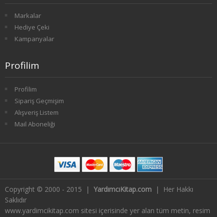
1. SINIF 2. YARIYIL FELSEFE
Markalar
Hediye Çeki
2. SINIF 3. YARIYIL FELSEFE
Kampanyalar
2. SINIF 4. YARIYIL FELSEFE
Profilim
3. SINIF 5. YARIYIL FELSEFE
Profilim
Sipariş Geçmişim
3. SINIF 6. YARIYIL FELSEFE
Alışveriş Listem
4. SINIF 7. YARIYIL FELSEFE
Mail Aboneliği
4. SINIF 8. YARIYIL FELSEFE
HAVACILIK İŞLETMECİLİĞİ
1. SINIF 1. YARIYIL HAVACILIK
Copyright © 2000 - 2015 |
YardımcıKitap.com
| Her Hakkı
Saklıdır
www.yardimcikitap.com sitesi içerisinde yer alan tüm metin, resim
1. SINIF 2. YARIYIL HAVACILIK