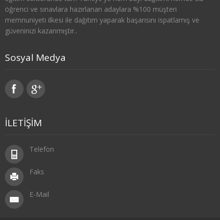
öğrenci ve sınavlara hazırlanan adaylara %100 müşteri
SOSYOLOJİ
memnuniyeti ilkesi ile dağıtım yaparak başarısını ispatlamış ve
güveninizi kazanmıştır..
1. SINIF 1. YARIYIL SOSYOLOJİ
Sosyal Medya
1. SINIF 2. YARIYIL SOSYOLOJİ
2. SINIF 3. YARIYIL SOSYOLOJİ
2. SINIF 4. YARIYIL SOSYOLOJİ
İLETİŞİM
3. SINIF 5. YARIYIL SOSYOLOJİ
3. SINIF 6. YARIYIL SOSYOLOJİ
Telefon
4. SINIF 7. YARIYIL SOSYOLOJİ
Faks
4. SINIF 8. YARIYIL SOSYOLOJİ
E-Mail
TARİH