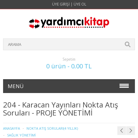
ÜYE GIRIŞI
|
ÜYE OL
Sepetim
0 ürün - 0.00 TL
MENÜ
NOKTA ATIŞ SORULARI(4 YILLIK)
204 - Karacan Yayınları Nokta Atış
Soruları - PROJE YÖNETİMİ
İŞLETME
1. SINIF 1. YARIYIL İŞLETME
ANASAYFA
NOKTA ATIŞ SORULARI(4 YILLIK)
SAĞLIK YÖNETİMİ