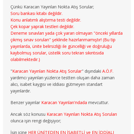
3. SINIF 5. YARIYIL MALİYE
Çünkü Karacan Yayınları Nokta Atış Sorular;
Soru bankası kitabı değildir.
3. SINIF 6. YARIYIL MALİYE
Konu anlatımlı alıştırma testi değildir.
Çek kopar yaprak testleri değildir.
4. SINIF 7. YARIYIL MALİYE
Deneme sınavları yada çok yararı olmayan "önceki yıllarda
çıkmış sınav soruları" şeklinde hazırlanmamıştır! (Bu tip
4. SINIF 8. YARIYIL MALİYE
yayınlarda, ünite belirsizliği ile güncelliği ve doğruluğu
kaybolmuş sorular, üstelik soru tekrarı sıkıntısıda
ÇALIŞMA EKO. VE END. İLİŞ.
olabilmektedir.)
"
Karacan Yayınları Nokta Atış Sorular
" dışındaki
A.Ö.F.
1. SINIF 1. YARIYIL ÇEKO
yardımcı yayınları yüzlerce testten oluşan daha zaman
alıcı, isabet kaygısı ve iddiası gütmeyen standart
1. SINIF 2. YARIYIL ÇEKO
yayınlardır.
2. SINIF 3. YARIYIL ÇEKO
Benzer yayınlar
Karacan Yayınları'ndada
mevcuttur.
2. SINIF 4. YARIYIL ÇEKO
Ancak söz konusu
Karacan Yayınları Nokta Atış Soruları
olunca işin rengi değişiyor;
3. SINIF 5. YARIYIL ÇEKO
İşin içine
HER ÜNİTEDEN EN İSABETLİ ve EN İDDİALI