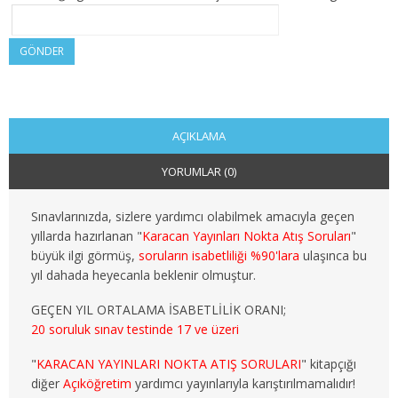
2. SINIF 4. YARIYIL KAMU
GÖNDER
3. SINIF 5. YARIYIL KAMU
3. SINIF 6. YARIYIL KAMU
4. SINIF 7. YARIYIL KAMU
AÇIKLAMA
YORUMLAR (0)
4. SINIF 8. YARIYIL KAMU
MALİYE
Sınavlarınızda, sizlere yardımcı olabilmek amacıyla geçen
yıllarda hazırlanan "
Karacan Yayınları Nokta Atış Soruları
"
1. SINIF 1. YARIYIL MALİYE
büyük ilgi görmüş,
soruların isabetliliği %90'lara
ulaşınca bu
yıl dahada heyecanla beklenir olmuştur.
1. SINIF 2. YARIYIL MALİYE
GEÇEN YIL ORTALAMA İSABETLİLİK ORANI;
20 soruluk sınav testinde 17 ve üzeri
2. SINIF 3. YARIYIL MALİYE
"
KARACAN YAYINLARI NOKTA ATIŞ SORULARI
" kitapçığı
2. SINIF 4. YARIYIL MALİYE
diğer
Açıköğretim
yardımcı yayınlarıyla karıştırılmamalıdır!