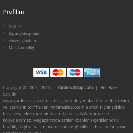
2. SINIF 3. YARIYIL HAVACILIK
Profilim
2. SINIF 4. YARIYIL HAVACILIK
Profilim
Sipariş Geçmişim
3. SINIF 5. YARIYIL HAVACILIK
Alışveriş Listem
Mail Aboneliği
3. SINIF 6. YARIYIL HAVACILIK
4. SINIF 7. YARIYIL HAVACILIK
4. SINIF 8. YARIYIL HAVACILIK
Copyright © 2000 - 2015 |
YardımcıKitap.com
| Her Hakkı
HALKLA İLİŞKİLER VE REKLAMCILIK
Saklıdır
www.yardimcikitap.com sitesi içerisinde yer alan tüm metin, resim
1. SINIF 1. YARIYIL HALKLA İLİŞKİLER
ve içeriklerin telif hakları Yardimcikitap.com'a aittir. Hiçbir şekilde
basılı veya elektronik bir ortamda izinsiz kullanılamaz ve
1. SINIF 2. YARIYIL HALKLA İLİŞKİLER
kopyalanamaz. Mağazamızda satılan kitapların içeriklerinden,
hazırlık, dizgi ve basım aşamasında doğabilecek hatalardan yayıncı
2. SINIF 3. YARIYIL HALKLA İLİŞKİLER