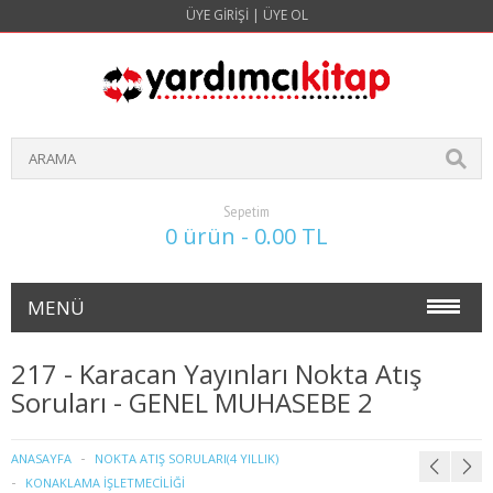
ÜYE GIRIŞI
|
ÜYE OL
Sepetim
0 ürün - 0.00 TL
MENÜ
NOKTA ATIŞ SORULARI(4 YILLIK)
217 - Karacan Yayınları Nokta Atış
Soruları - GENEL MUHASEBE 2
İŞLETME
1. SINIF 1. YARIYIL İŞLETME
ANASAYFA
NOKTA ATIŞ SORULARI(4 YILLIK)
KONAKLAMA İŞLETMECİLİĞİ