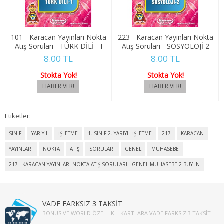
4. SINIF 8. YARIYIL KONAKLAMA İŞL
TÜRK DİLİ VE EDEBİYATI
101 - Karacan Yayınları Nokta
223 - Karacan Yayınları Nokta
Atış Soruları - TÜRK DİLİ - I
Atış Soruları - SOSYOLOJİ 2
1. SINIF 1. YARIYIL TÜRK DİLİ
8.00 TL
8.00 TL
Stokta Yok!
Stokta Yok!
1. SINIF 2. YARIYIL TÜRK DİLİ
2. SINIF 3. YARIYIL TÜRK DİLİ
Etiketler:
2. SINIF 4. YARIYIL TÜRK DİLİ
SINIF
YARIYIL
İŞLETME
1. SINIF 2. YARIYIL İŞLETME
217
KARACAN
3. SINIF 5. YARIYIL TÜRK DİLİ
YAYINLARI
NOKTA
ATIŞ
SORULARI
GENEL
MUHASEBE
217 - KARACAN YAYINLARI NOKTA ATIŞ SORULARI - GENEL MUHASEBE 2 BUY IN
3. SINIF 6. YARIYIL TÜRK DİLİ
4. SINIF 7. YARIYIL TÜRK DİLİ
VADE FARKSIZ 3 TAKSİT
BONUS VE WORLD ÖZELLIKLI KARTLARA VADE FARKSIZ 3 TAKSIT
4. SINIF 8. YARIYIL TÜRK DİLİ