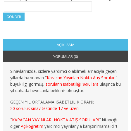
2. SINIF 4. YARIYIL KAMU
GÖNDER
3. SINIF 5. YARIYIL KAMU
3. SINIF 6. YARIYIL KAMU
4. SINIF 7. YARIYIL KAMU
AÇIKLAMA
YORUMLAR (0)
4. SINIF 8. YARIYIL KAMU
MALİYE
Sınavlarınızda, sizlere yardımcı olabilmek amacıyla geçen
yıllarda hazırlanan "
Karacan Yayınları Nokta Atış Soruları
"
1. SINIF 1. YARIYIL MALİYE
büyük ilgi görmüş,
soruların isabetliliği %90'lara
ulaşınca bu
yıl dahada heyecanla beklenir olmuştur.
1. SINIF 2. YARIYIL MALİYE
GEÇEN YIL ORTALAMA İSABETLİLİK ORANI;
20 soruluk sınav testinde 17 ve üzeri
2. SINIF 3. YARIYIL MALİYE
"
KARACAN YAYINLARI NOKTA ATIŞ SORULARI
" kitapçığı
2. SINIF 4. YARIYIL MALİYE
diğer
Açıköğretim
yardımcı yayınlarıyla karıştırılmamalıdır!