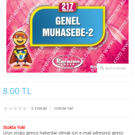
2. SINIF 3. YARIYIL İKTİSAT
2. SINIF 4. YARIYIL İKTİSAT
3. SINIF 5. YARIYIL İKTİSAT
3. SINIF 6. YARIYIL İKTİSAT
4. SINIF 7. YARIYIL İKTİSAT
BUYUK RESIM
4. SINIF 8. YARIYIL İKTİSAT
KAMU YÖNETİMİ
8.00 TL
1. SINIF 1. YARIYIL KAMU
|
0 YORUM
YORUM YAP
1. SINIF 2. YARIYIL KAMU
2. SINIF 3. YARIYIL KAMU
Stokta Yok!
Ürün stoğa girince haberdar olmak için e-mail adresinizi giriniz: