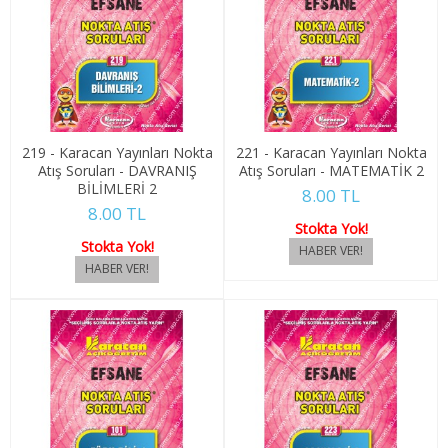
4. SINIF 7. YARIYIL ULUSLARARASI İLŞ
4. SINIF 8. YARIYIL ULUSLARARASI İLŞ
KONAKLAMA İŞLETMECİLİĞİ
219 - Karacan Yayınları Nokta
221 - Karacan Yayınları Nokta
1. SINIF 1. YARIYIL KONAKLAMA İŞL
Atış Soruları - DAVRANIŞ
Atış Soruları - MATEMATİK 2
BİLİMLERİ 2
8.00 TL
1. SINIF 2. YARIYIL KONAKLAMA İŞL
8.00 TL
Stokta Yok!
Stokta Yok!
2. SINIF 3. YARIYIL KONAKLAMA İŞL
2. SINIF 4. YARIYIL KONAKLAMA İŞL
3. SINIF 5. YARIYIL KONAKLAMA İŞL
3. SINIF 6. YARIYIL KONAKLAMA İŞL
4. SINIF 7. YARIYIL KONAKLAMA İŞL