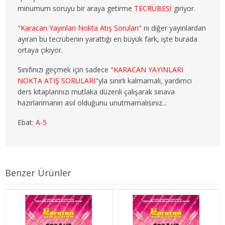
minumum soruyu bir araya getirme
TECRÜBESİ
giriyor.
3. SINIF 6. YARIYIL ÇEKO
"
Karacan Yayınları Nokta Atış Soruları
" nı diğer yayınlardan
4. SINIF 7. YARIYIL ÇEKO
ayıran bu tecrübenin yarattığı en büyük fark, işte burada
ortaya çıkıyor.
4. SINIF 8. YARIYIL ÇEKO
Sınıfınızı geçmek için sadece "
KARACAN YAYINLARI
ULUSLARARASI İLİŞKİLER
NOKTA ATIŞ SORULARI
"yla sınırlı kalmamalı, yardımcı
ders kitaplarınızı mutlaka düzenli çalışarak sınava
1. SINIF 1. YARIYIL ULUSLARARASI İLŞ
hazırlanmanın asıl olduğunu unutmamalısınız...
Ebat:
A-5
1. SINIF 2. YARIYIL ULUSLARARASI İLŞ
2. SINIF 3. YARIYIL ULUSLARARASI İLŞ
2. SINIF 4. YARIYIL ULUSLARARASI İLŞ
Benzer Ürünler
3. SINIF 5. YARIYIL ULUSLARARASI İLŞ
3. SINIF 6. YARIYIL ULUSLARARASI İLŞ