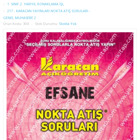
1. SINIF 2. YARIYIL İŞLETME
1. SINIF 2. YARIYIL KONAKLAMA İŞL
217 - KARACAN YAYINLARI NOKTA ATIŞ SORULARI -
2. SINIF 3. YARIYIL İŞLETME
GENEL MUHASEBE 2
Ürün Kodu:
304
Stok Durumu:
Stokta Yok
2. SINIF 4. YARIYIL İŞLETME
3. SINIF 5. YARIYIL İŞLETME
3. SINIF 6. YARIYIL İŞLETME
4. SINIF 7. YARIYIL İŞLETME
4. SINIF 8. YARIYIL İŞLETME
İKTİSAT
1. SINIF 1. YARIYIL İKTİSAT
1. SINIF 2. YARIYIL İKTİSAT