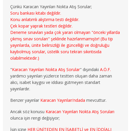
3. SINIF 5. YARIYIL MALİYE
Çünkü Karacan Yayınları Nokta Atış Sorular;
Soru bankası kitabı değildir.
3. SINIF 6. YARIYIL MALİYE
Konu anlatımlı alıştırma testi değildir.
Çek kopar yaprak testleri değildir.
4. SINIF 7. YARIYIL MALİYE
Deneme sınavları yada çok yararı olmayan "önceki yıllarda
çıkmış sınav soruları" şeklinde hazırlanmamıştır! (Bu tip
4. SINIF 8. YARIYIL MALİYE
yayınlarda, ünite belirsizliği ile güncelliği ve doğruluğu
kaybolmuş sorular, üstelik soru tekrarı sıkıntısıda
ÇALIŞMA EKO. VE END. İLİŞ.
olabilmektedir.)
"
Karacan Yayınları Nokta Atış Sorular
" dışındaki
A.Ö.F.
1. SINIF 1. YARIYIL ÇEKO
yardımcı yayınları yüzlerce testten oluşan daha zaman
alıcı, isabet kaygısı ve iddiası gütmeyen standart
1. SINIF 2. YARIYIL ÇEKO
yayınlardır.
2. SINIF 3. YARIYIL ÇEKO
Benzer yayınlar
Karacan Yayınları'ndada
mevcuttur.
2. SINIF 4. YARIYIL ÇEKO
Ancak söz konusu
Karacan Yayınları Nokta Atış Soruları
olunca işin rengi değişiyor;
3. SINIF 5. YARIYIL ÇEKO
İşin içine
HER ÜNİTEDEN EN İSABETLİ ve EN İDDİALI