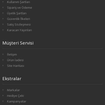
Kullanım Şartları
1. SINIF 2. YARIYIL FELSEFE
Sipariş ve Ödeme
Üyelik Şartları
2. SINIF 3. YARIYIL FELSEFE
Güvenlik İlkeleri
Satış Sözleşmesi
2. SINIF 4. YARIYIL FELSEFE
Karacan Yayınları
3. SINIF 5. YARIYIL FELSEFE
Müşteri Servisi
3. SINIF 6. YARIYIL FELSEFE
İletişim
4. SINIF 7. YARIYIL FELSEFE
Ürün İadesi
Site Haritası
4. SINIF 8. YARIYIL FELSEFE
Ekstralar
HAVACILIK İŞLETMECİLİĞİ
Markalar
1. SINIF 1. YARIYIL HAVACILIK
Hediye Çeki
Kampanyalar
1. SINIF 2. YARIYIL HAVACILIK