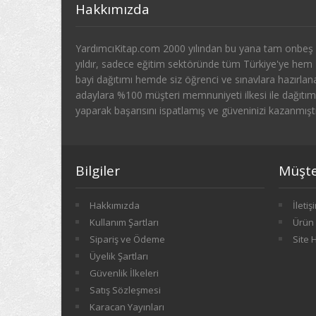
Hakkımızda
YardımcıKitap.com 2000 yılından bu yana tam onbeş
yıldır, sadece eğitim sektöründe tüm Türkiye'ye hem
bayi dağıtımı hemde siz öğrenci ve sınavlara hazırlan
adaylara %100 müşteri memnuniyeti ilkesi ile dağıtım
yaparak başarısını ispatlamış ve güveninizi kazanmıştı
Bilgiler
Müşter
Hakkımızda
İletiş
Kullanım Şartları
Ürün 
Sipariş ve Ödeme
Site 
Üyelik Şartları
Güvenlik İlkeleri
Satış Sözleşmesi
Karacan Yayınları