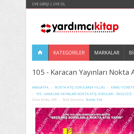
ÜYE GIRIŞI
|
ÜYE OL
KATEGORILER
MARKALAR
BI
105 - Karacan Yayınları Nokta At
ANASAYFA
NOKTA ATIŞ SORULARI(4 YILLIK)
KAMU YÖNETİ
105 - KARACAN YAYINLARI NOKTA ATIŞ SORULARI - İNGİLİZCE -
Ürün Kodu:
245
Stok Durumu:
Stokta Yok