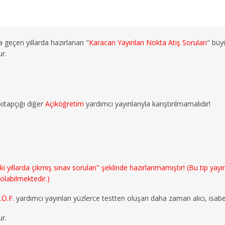
a geçen yıllarda hazırlanan "
Karacan Yayınları Nokta Atış Soruları
" büy
ur.
kitapçığı diğer
Açıköğretim
yardımcı yayınlarıyla karıştırılmamalıdır!
llarda çıkmış sınav soruları" şeklinde hazırlanmamıştır! (Bu tip yayınla
 olabilmektedir.)
.Ö.F.
yardımcı yayınları yüzlerce testten oluşan daha zaman alıcı, isabe
r.