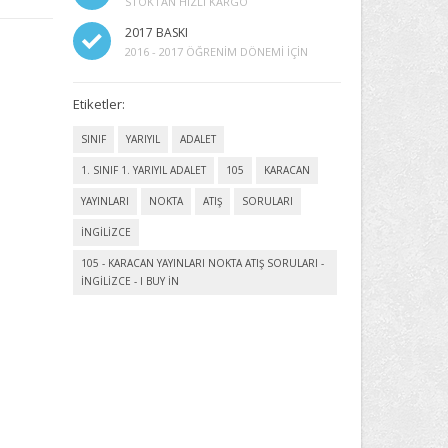
STOKTAN HIZLI KARGO
2017 BASKI
2016 - 2017 ÖĞRENIM DÖNEMI İÇIN
Etiketler:
SINIF
YARIYIL
ADALET
1. SINIF 1. YARIYIL ADALET
105
KARACAN
YAYINLARI
NOKTA
ATIŞ
SORULARI
İNGİLİZCE
105 - KARACAN YAYINLARI NOKTA ATIŞ SORULARI -
İNGİLİZCE - I BUY IN