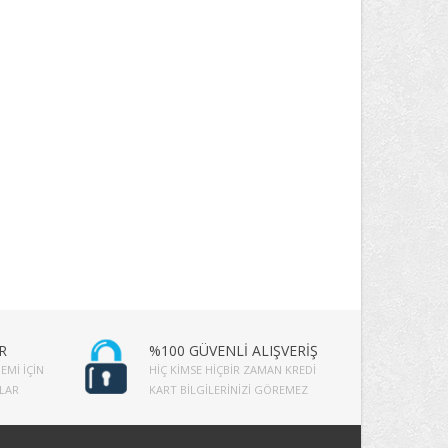
R
%100 GÜVENLİ ALIŞVERİŞ
EMI İÇIN
HIÇ KIMSE HIÇBIR ZAMAN KREDI
PLAR
KART BILGILERINIZI GÖREMEZ