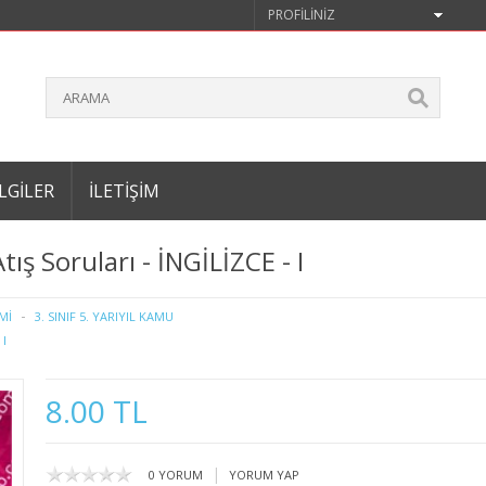
PROFILINIZ
LGILER
İLETIŞIM
ış Soruları - İNGİLİZCE - I
Mİ
3. SINIF 5. YARIYIL KAMU
 I
8.00 TL
|
0 YORUM
YORUM YAP