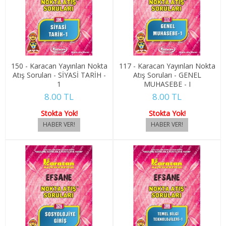
4. SINIF 7. YARIYIL ULUSLARARASI İLŞ
4. SINIF 8. YARIYIL ULUSLARARASI İLŞ
KONAKLAMA İŞLETMECİLİĞİ
150 - Karacan Yayınları Nokta
117 - Karacan Yayınları Nokta
Atış Soruları - SİYASİ TARİH -
Atış Soruları - GENEL
1. SINIF 1. YARIYIL KONAKLAMA İŞL
1
MUHASEBE - I
8.00 TL
8.00 TL
1. SINIF 2. YARIYIL KONAKLAMA İŞL
Stokta Yok!
Stokta Yok!
2. SINIF 3. YARIYIL KONAKLAMA İŞL
2. SINIF 4. YARIYIL KONAKLAMA İŞL
3. SINIF 5. YARIYIL KONAKLAMA İŞL
3. SINIF 6. YARIYIL KONAKLAMA İŞL
4. SINIF 7. YARIYIL KONAKLAMA İŞL