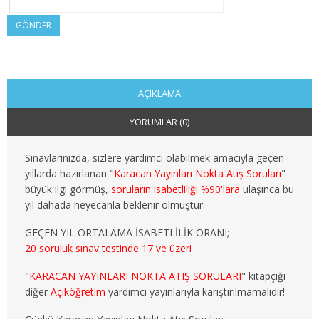
2. SINIF 4. YARIYIL KAMU
GÖNDER
3. SINIF 5. YARIYIL KAMU
3. SINIF 6. YARIYIL KAMU
AÇIKLAMA
4. SINIF 7. YARIYIL KAMU
YORUMLAR (0)
4. SINIF 8. YARIYIL KAMU
Sınavlarınızda, sizlere yardımcı olabilmek amacıyla geçen
MALİYE
yıllarda hazırlanan "
Karacan Yayınları Nokta Atış Soruları
"
büyük ilgi görmüş,
soruların isabetliliği %90'lara
ulaşınca bu
1. SINIF 1. YARIYIL MALİYE
yıl dahada heyecanla beklenir olmuştur.
GEÇEN YIL ORTALAMA İSABETLİLİK ORANI;
1. SINIF 2. YARIYIL MALİYE
20 soruluk sınav testinde 17 ve üzeri
2. SINIF 3. YARIYIL MALİYE
"
KARACAN YAYINLARI NOKTA ATIŞ SORULARI
" kitapçığı
diğer
Açıköğretim
yardımcı yayınlarıyla karıştırılmamalıdır!
2. SINIF 4. YARIYIL MALİYE