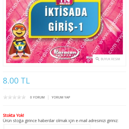
2. SINIF 3. YARIYIL İKTİSAT
2. SINIF 4. YARIYIL İKTİSAT
3. SINIF 5. YARIYIL İKTİSAT
3. SINIF 6. YARIYIL İKTİSAT
4. SINIF 7. YARIYIL İKTİSAT
BUYUK RESIM
4. SINIF 8. YARIYIL İKTİSAT
8.00 TL
KAMU YÖNETİMİ
1. SINIF 1. YARIYIL KAMU
|
0 YORUM
YORUM YAP
1. SINIF 2. YARIYIL KAMU
Stokta Yok!
Ürün stoğa girince haberdar olmak için e-mail adresinizi giriniz:
2. SINIF 3. YARIYIL KAMU