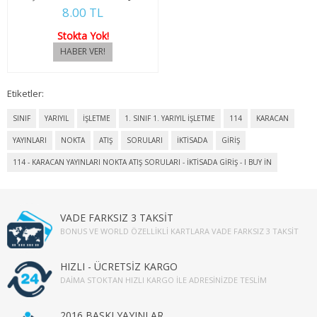
8.00 TL
SOSYOLOJİ
Stokta Yok!
1. SINIF 1. YARIYIL SOSYOLOJİ
1. SINIF 2. YARIYIL SOSYOLOJİ
Etiketler:
2. SINIF 3. YARIYIL SOSYOLOJİ
SINIF
YARIYIL
İŞLETME
1. SINIF 1. YARIYIL İŞLETME
114
KARACAN
YAYINLARI
NOKTA
ATIŞ
SORULARI
İKTİSADA
GİRİŞ
2. SINIF 4. YARIYIL SOSYOLOJİ
114 - KARACAN YAYINLARI NOKTA ATIŞ SORULARI - İKTİSADA GİRİŞ - I BUY IN
3. SINIF 5. YARIYIL SOSYOLOJİ
3. SINIF 6. YARIYIL SOSYOLOJİ
VADE FARKSIZ 3 TAKSİT
BONUS VE WORLD ÖZELLIKLI KARTLARA VADE FARKSIZ 3 TAKSIT
4. SINIF 7. YARIYIL SOSYOLOJİ
HIZLI - ÜCRETSİZ KARGO
4. SINIF 8. YARIYIL SOSYOLOJİ
DAIMA STOKTAN HIZLI KARGO İLE ADRESINIZDE TESLIM
TARİH
2016 BASKI YAYINLAR