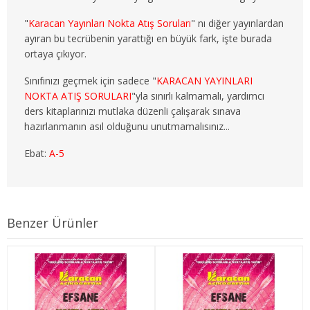
3. SINIF 6. YARIYIL ÇEKO
"
Karacan Yayınları Nokta Atış Soruları
" nı diğer yayınlardan
ayıran bu tecrübenin yarattığı en büyük fark, işte burada
4. SINIF 7. YARIYIL ÇEKO
ortaya çıkıyor.
4. SINIF 8. YARIYIL ÇEKO
Sınıfınızı geçmek için sadece "
KARACAN YAYINLARI
NOKTA ATIŞ SORULARI
"yla sınırlı kalmamalı, yardımcı
ULUSLARARASI İLİŞKİLER
ders kitaplarınızı mutlaka düzenli çalışarak sınava
hazırlanmanın asıl olduğunu unutmamalısınız...
1. SINIF 1. YARIYIL ULUSLARARASI İLŞ
Ebat:
A-5
1. SINIF 2. YARIYIL ULUSLARARASI İLŞ
2. SINIF 3. YARIYIL ULUSLARARASI İLŞ
Benzer Ürünler
2. SINIF 4. YARIYIL ULUSLARARASI İLŞ
3. SINIF 5. YARIYIL ULUSLARARASI İLŞ
3. SINIF 6. YARIYIL ULUSLARARASI İLŞ