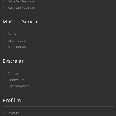
Satış Sözleşmesi
Karacan Yayınları
2. SINIF 3. YARIYIL HAVACILIK
2. SINIF 4. YARIYIL HAVACILIK
Müşteri Servisi
3. SINIF 5. YARIYIL HAVACILIK
İletişim
Ürün İadesi
3. SINIF 6. YARIYIL HAVACILIK
Site Haritası
4. SINIF 7. YARIYIL HAVACILIK
Ekstralar
4. SINIF 8. YARIYIL HAVACILIK
Markalar
HALKLA İLİŞKİLER VE REKLAMCILIK
Hediye Çeki
Kampanyalar
1. SINIF 1. YARIYIL HALKLA İLİŞKİLER
Profilim
1. SINIF 2. YARIYIL HALKLA İLİŞKİLER
Profilim
2. SINIF 3. YARIYIL HALKLA İLİŞKİLER