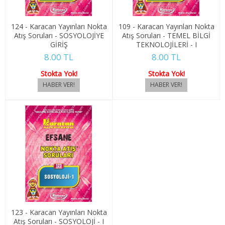
4. SINIF 8. YARIYIL KONAKLAMA İŞL
124 - Karacan Yayınları Nokta
109 - Karacan Yayınları Nokta
TÜRK DİLİ VE EDEBİYATI
Atış Soruları - SOSYOLOJİYE
Atış Soruları - TEMEL BİLGİ
GİRİŞ
TEKNOLOJİLERİ - I
8.00 TL
8.00 TL
1. SINIF 1. YARIYIL TÜRK DİLİ
Stokta Yok!
Stokta Yok!
1. SINIF 2. YARIYIL TÜRK DİLİ
2. SINIF 3. YARIYIL TÜRK DİLİ
2. SINIF 4. YARIYIL TÜRK DİLİ
3. SINIF 5. YARIYIL TÜRK DİLİ
3. SINIF 6. YARIYIL TÜRK DİLİ
4. SINIF 7. YARIYIL TÜRK DİLİ
123 - Karacan Yayınları Nokta
4. SINIF 8. YARIYIL TÜRK DİLİ
Atış Soruları - SOSYOLOJİ - I