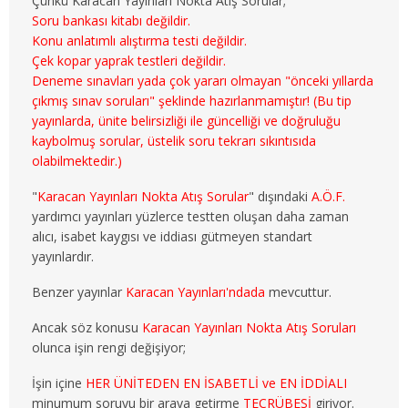
Çünkü Karacan Yayınları Nokta Atış Sorular;
3. SINIF 5. YARIYIL MALİYE
Soru bankası kitabı değildir.
Konu anlatımlı alıştırma testi değildir.
3. SINIF 6. YARIYIL MALİYE
Çek kopar yaprak testleri değildir.
Deneme sınavları yada çok yararı olmayan "önceki yıllarda
4. SINIF 7. YARIYIL MALİYE
çıkmış sınav soruları" şeklinde hazırlanmamıştır! (Bu tip
yayınlarda, ünite belirsizliği ile güncelliği ve doğruluğu
4. SINIF 8. YARIYIL MALİYE
kaybolmuş sorular, üstelik soru tekrarı sıkıntısıda
olabilmektedir.)
ÇALIŞMA EKO. VE END. İLİŞ.
"
Karacan Yayınları Nokta Atış Sorular
" dışındaki
A.Ö.F.
yardımcı yayınları yüzlerce testten oluşan daha zaman
1. SINIF 1. YARIYIL ÇEKO
alıcı, isabet kaygısı ve iddiası gütmeyen standart
yayınlardır.
1. SINIF 2. YARIYIL ÇEKO
Benzer yayınlar
Karacan Yayınları'ndada
mevcuttur.
2. SINIF 3. YARIYIL ÇEKO
Ancak söz konusu
Karacan Yayınları Nokta Atış Soruları
2. SINIF 4. YARIYIL ÇEKO
olunca işin rengi değişiyor;
İşin içine
HER ÜNİTEDEN EN İSABETLİ ve EN İDDİALI
3. SINIF 5. YARIYIL ÇEKO
minumum soruyu bir araya getirme
TECRÜBESİ
giriyor.