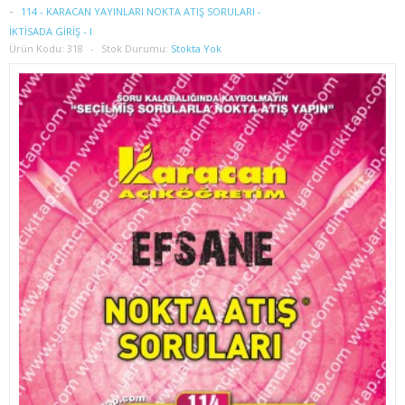
1. SINIF 2. YARIYIL İŞLETME
114 - KARACAN YAYINLARI NOKTA ATIŞ SORULARI -
İKTİSADA GİRİŞ - I
Ürün Kodu:
318
Stok Durumu:
Stokta Yok
2. SINIF 3. YARIYIL İŞLETME
2. SINIF 4. YARIYIL İŞLETME
3. SINIF 5. YARIYIL İŞLETME
3. SINIF 6. YARIYIL İŞLETME
4. SINIF 7. YARIYIL İŞLETME
4. SINIF 8. YARIYIL İŞLETME
İKTİSAT
1. SINIF 1. YARIYIL İKTİSAT
1. SINIF 2. YARIYIL İKTİSAT