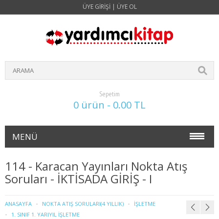
ÜYE GIRIŞI
|
ÜYE OL
Sepetim
0 ürün - 0.00 TL
MENÜ
NOKTA ATIŞ SORULARI(4 YILLIK)
114 - Karacan Yayınları Nokta Atış
Soruları - İKTİSADA GİRİŞ - I
İŞLETME
1. SINIF 1. YARIYIL İŞLETME
ANASAYFA
NOKTA ATIŞ SORULARI(4 YILLIK)
İŞLETME
1. SINIF 1. YARIYIL İŞLETME