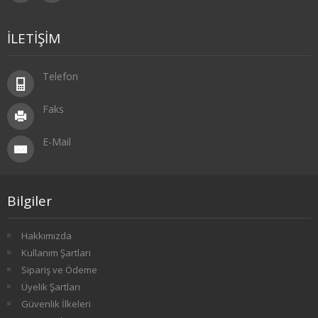
1. SINIF 2. YARIYIL FELSEFE
İLETİŞİM
2. SINIF 3. YARIYIL FELSEFE
Telefon
2. SINIF 4. YARIYIL FELSEFE
Faks
3. SINIF 5. YARIYIL FELSEFE
E-Mail
3. SINIF 6. YARIYIL FELSEFE
4. SINIF 7. YARIYIL FELSEFE
Bilgiler
4. SINIF 8. YARIYIL FELSEFE
Hakkımızda
HAVACILIK İŞLETMECİLİĞİ
Kullanım Şartları
Sipariş ve Ödeme
1. SINIF 1. YARIYIL HAVACILIK
Üyelik Şartları
Güvenlik İlkeleri
1. SINIF 2. YARIYIL HAVACILIK