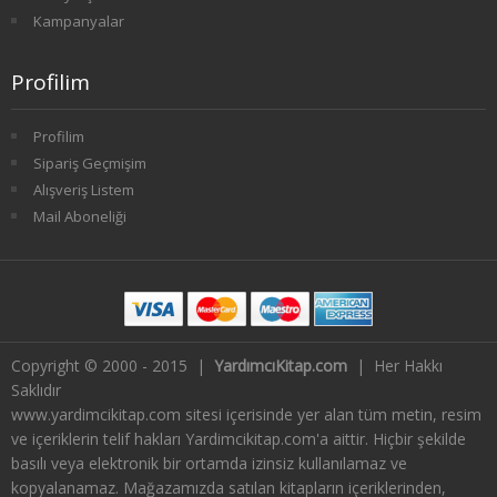
Kampanyalar
SOSYOLOJİ
Profilim
1. SINIF 1. YARIYIL SOSYOLOJİ
1. SINIF 2. YARIYIL SOSYOLOJİ
Profilim
Sipariş Geçmişim
2. SINIF 3. YARIYIL SOSYOLOJİ
Alışveriş Listem
Mail Aboneliği
2. SINIF 4. YARIYIL SOSYOLOJİ
3. SINIF 5. YARIYIL SOSYOLOJİ
3. SINIF 6. YARIYIL SOSYOLOJİ
Copyright © 2000 - 2015 |
YardımcıKitap.com
| Her Hakkı
4. SINIF 7. YARIYIL SOSYOLOJİ
Saklıdır
www.yardimcikitap.com sitesi içerisinde yer alan tüm metin, resim
4. SINIF 8. YARIYIL SOSYOLOJİ
ve içeriklerin telif hakları Yardimcikitap.com'a aittir. Hiçbir şekilde
basılı veya elektronik bir ortamda izinsiz kullanılamaz ve
TARİH
kopyalanamaz. Mağazamızda satılan kitapların içeriklerinden,