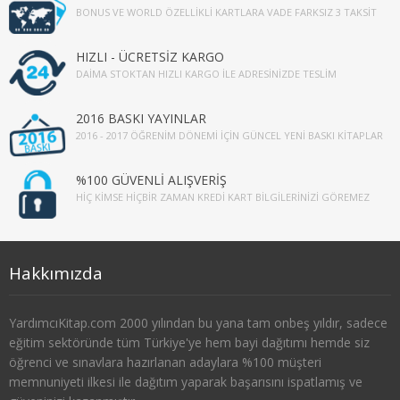
BONUS VE WORLD ÖZELLIKLI KARTLARA VADE FARKSIZ 3 TAKSIT
3. SINIF 6. YARIYIL ÇEKO
HIZLI - ÜCRETSİZ KARGO
4. SINIF 7. YARIYIL ÇEKO
DAIMA STOKTAN HIZLI KARGO İLE ADRESINIZDE TESLIM
4. SINIF 8. YARIYIL ÇEKO
2016 BASKI YAYINLAR
2016 - 2017 ÖĞRENIM DÖNEMI İÇIN GÜNCEL YENI BASKI KITAPLAR
ULUSLARARASI İLİŞKİLER
1. SINIF 1. YARIYIL ULUSLARARASI İLŞ
%100 GÜVENLİ ALIŞVERİŞ
HIÇ KIMSE HIÇBIR ZAMAN KREDI KART BILGILERINIZI GÖREMEZ
1. SINIF 2. YARIYIL ULUSLARARASI İLŞ
2. SINIF 3. YARIYIL ULUSLARARASI İLŞ
Hakkımızda
2. SINIF 4. YARIYIL ULUSLARARASI İLŞ
YardımcıKitap.com 2000 yılından bu yana tam onbeş yıldır, sadece
3. SINIF 5. YARIYIL ULUSLARARASI İLŞ
eğitim sektöründe tüm Türkiye'ye hem bayi dağıtımı hemde siz
öğrenci ve sınavlara hazırlanan adaylara %100 müşteri
3. SINIF 6. YARIYIL ULUSLARARASI İLŞ
memnuniyeti ilkesi ile dağıtım yaparak başarısını ispatlamış ve