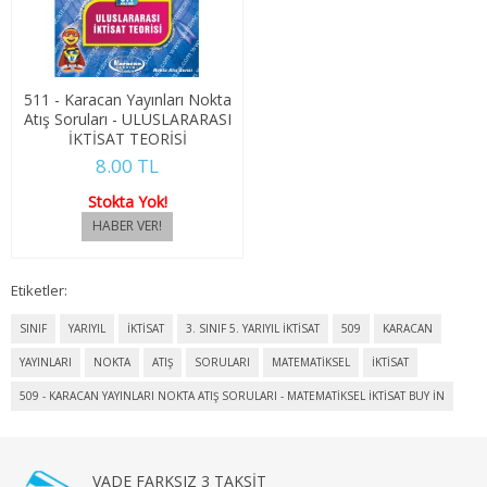
3. SINIF 5. YARIYIL MALİYE
3. SINIF 6. YARIYIL MALİYE
511 - Karacan Yayınları Nokta
4. SINIF 7. YARIYIL MALİYE
Atış Soruları - ULUSLARARASI
İKTİSAT TEORİSİ
8.00 TL
4. SINIF 8. YARIYIL MALİYE
Stokta Yok!
ÇALIŞMA EKO. VE END. İLİŞ.
1. SINIF 1. YARIYIL ÇEKO
Etiketler:
1. SINIF 2. YARIYIL ÇEKO
SINIF
YARIYIL
İKTİSAT
3. SINIF 5. YARIYIL İKTİSAT
509
KARACAN
2. SINIF 3. YARIYIL ÇEKO
YAYINLARI
NOKTA
ATIŞ
SORULARI
MATEMATİKSEL
İKTİSAT
509 - KARACAN YAYINLARI NOKTA ATIŞ SORULARI - MATEMATİKSEL İKTİSAT BUY IN
2. SINIF 4. YARIYIL ÇEKO
3. SINIF 5. YARIYIL ÇEKO
VADE FARKSIZ 3 TAKSİT