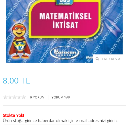
2. SINIF 3. YARIYIL İKTİSAT
2. SINIF 4. YARIYIL İKTİSAT
3. SINIF 5. YARIYIL İKTİSAT
3. SINIF 6. YARIYIL İKTİSAT
4. SINIF 7. YARIYIL İKTİSAT
BUYUK RESIM
4. SINIF 8. YARIYIL İKTİSAT
8.00 TL
KAMU YÖNETİMİ
1. SINIF 1. YARIYIL KAMU
|
0 YORUM
YORUM YAP
1. SINIF 2. YARIYIL KAMU
Stokta Yok!
Ürün stoğa girince haberdar olmak için e-mail adresinizi giriniz:
2. SINIF 3. YARIYIL KAMU