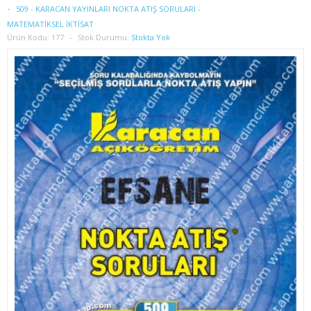
1. SINIF 2. YARIYIL İŞLETME
509 - KARACAN YAYINLARI NOKTA ATIŞ SORULARI -
MATEMATİKSEL İKTİSAT
Ürün Kodu:
177
Stok Durumu:
Stokta Yok
2. SINIF 3. YARIYIL İŞLETME
2. SINIF 4. YARIYIL İŞLETME
3. SINIF 5. YARIYIL İŞLETME
3. SINIF 6. YARIYIL İŞLETME
4. SINIF 7. YARIYIL İŞLETME
4. SINIF 8. YARIYIL İŞLETME
İKTİSAT
1. SINIF 1. YARIYIL İKTİSAT
1. SINIF 2. YARIYIL İKTİSAT