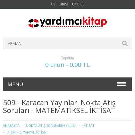
ÜYE GIRIŞI
|
ÜYE OL
Sepetim
0 ürün - 0.00 TL
MENÜ
NOKTA ATIŞ SORULARI(4 YILLIK)
509 - Karacan Yayınları Nokta Atış
Soruları - MATEMATİKSEL İKTİSAT
İŞLETME
1. SINIF 1. YARIYIL İŞLETME
ANASAYFA
NOKTA ATIŞ SORULARI(4 YILLIK)
İKTİSAT
3. SINIF 5. YARIYIL İKTİSAT