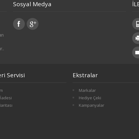
Sosyal Medya
İL
an
r..
i Servisi
Ekstralar
im
Markalar
İadesi
Hediye Çeki
Haritası
Kampanyalar