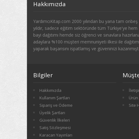
Hakkımızda
YardımcıKitap.com 2000 yılından bu yana tam onbeş
yıldır, sadece eğitim sektöründe tüm Türkiye'ye hem
bayi dağıtımı hemde siz öğrenci ve sınavlara hazırlan
adaylara %100 müşteri memnuniyeti ilkesi ile dağıtım
yaparak başarısını ispatlamış ve güveninizi kazanmıştı
Bilgiler
Müşter
Hakkımızda
İletiş
Kullanım Şartları
Ürün 
Sipariş ve Ödeme
Site 
Üyelik Şartları
Güvenlik İlkeleri
Satış Sözleşmesi
Karacan Yayınları