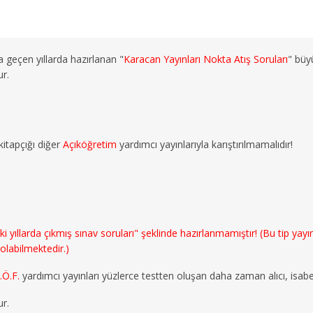
a geçen yıllarda hazırlanan "
Karacan Yayınları Nokta Atış Soruları
" büy
ur.
kitapçığı diğer
Açıköğretim
yardımcı yayınlarıyla karıştırılmamalıdır!
llarda çıkmış sınav soruları" şeklinde hazırlanmamıştır! (Bu tip yayınla
 olabilmektedir.)
.Ö.F.
yardımcı yayınları yüzlerce testten oluşan daha zaman alıcı, isabe
r.