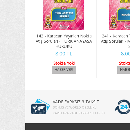
142 - Karacan Yayınları Nokta
241 - Karacan 
Atış Soruları - TÜRK ANAYASA
Atış Soruları 
HUKUKU
8.00 TL
8.0
Stokta Yok!
Stokt
VADE FARKSIZ 3 TAKSİT
BONUS VE WORLD ÖZELLIKLI
KARTLARA VADE FARKSIZ 3 TAKSIT