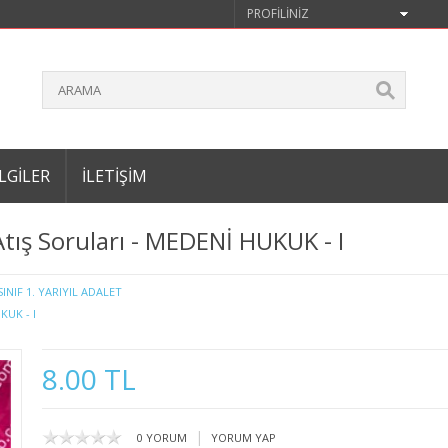
PROFILINIZ
LGILER
İLETIŞIM
Atış Soruları - MEDENİ HUKUK - I
 SINIF 1. YARIYIL ADALET
KUK - I
8.00 TL
|
0 YORUM
YORUM YAP