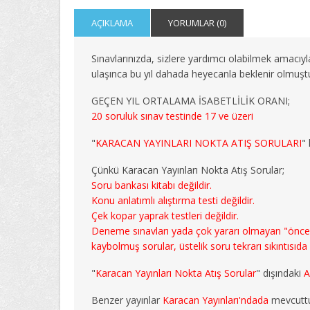
AÇIKLAMA
YORUMLAR (0)
Sınavlarınızda, sizlere yardımcı olabilmek amacıyl
ulaşınca bu yıl dahada heyecanla beklenir olmuşt
GEÇEN YIL ORTALAMA İSABETLİLİK ORANI;
20 soruluk sınav testinde 17 ve üzeri
"
KARACAN YAYINLARI NOKTA ATIŞ SORULARI
" 
Çünkü Karacan Yayınları Nokta Atış Sorular;
Soru bankası kitabı değildir.
Konu anlatımlı alıştırma testi değildir.
Çek kopar yaprak testleri değildir.
Deneme sınavları yada çok yararı olmayan "önceki yı
kaybolmuş sorular, üstelik soru tekrarı sıkıntısıda
"
Karacan Yayınları Nokta Atış Sorular
" dışındaki
A
Benzer yayınlar
Karacan Yayınları'ndada
mevcuttu