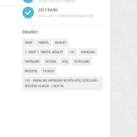
STOKTAN HIZLI KARGO
2017 BASKI
2016 - 2017 ÖĞRENIM DÖNEMI İÇIN
Etiketler:
SINIF
YARIYIL
ADALET
1. SINIF 1. YARIYIL ADALET
141
KARACAN
YAYINLARI
NOKTA
ATIŞ
SORULARI
MEDENİ
HUKUK
141 - KARACAN YAYINLARI NOKTA ATIŞ SORULARI -
MEDENİ HUKUK - I BUY IN