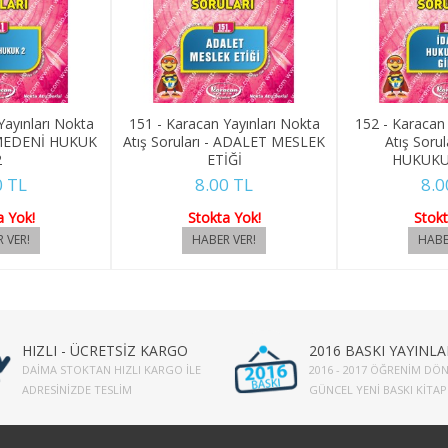
Yayınları Nokta
151 - Karacan Yayınları Nokta
152 - Karacan 
- MEDENİ HUKUK
Atış Soruları - ADALET MESLEK
Atış Sorul
2
ETİĞİ
HUKUKU
0 TL
8.00 TL
8.0
a Yok!
Stokta Yok!
Stokt
HIZLI - ÜCRETSİZ KARGO
2016 BASKI YAYINLA
DAIMA STOKTAN HIZLI KARGO İLE
2016 - 2017 ÖĞRENIM DÖN
ADRESINIZDE TESLIM
GÜNCEL YENI BASKI KITA