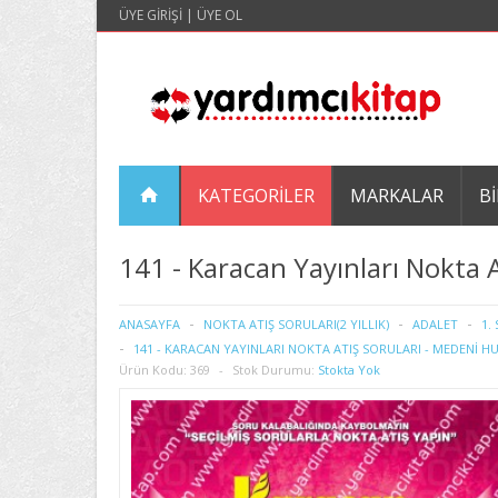
ÜYE GIRIŞI
|
ÜYE OL
KATEGORILER
MARKALAR
BI
141 - Karacan Yayınları Nokta 
ANASAYFA
NOKTA ATIŞ SORULARI(2 YILLIK)
ADALET
1.
141 - KARACAN YAYINLARI NOKTA ATIŞ SORULARI - MEDENİ HU
Ürün Kodu:
369
Stok Durumu:
Stokta Yok