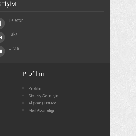
ETİŞİM
Telefon
Faks
E-Mail
Profilim
Profilim
Sipariş Geçmişim
Alışveriş Listem
Mail Aboneliği