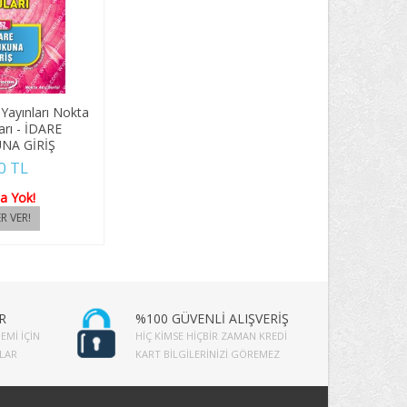
Yayınları Nokta
arı - İDARE
NA GİRİŞ
0 TL
a Yok!
R
%100 GÜVENLİ ALIŞVERİŞ
EMI İÇIN
HIÇ KIMSE HIÇBIR ZAMAN KREDI
PLAR
KART BILGILERINIZI GÖREMEZ