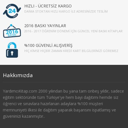
HIZLI - ÜCRETSİZ KARGO
SOSYOLOJİ
DAIMA STOKTAN HIZLI KARGO İLE ADRESINIZDE TESLIM
1. SINIF 1. YARIYIL SOSYOLOJİ
2016 BASKI YAYINLAR
2016 - 2017 ÖĞRENIM DÖNEMI İÇIN GÜNCEL YENI BASKI KITAPLAR
1. SINIF 2. YARIYIL SOSYOLOJİ
%100 GÜVENLİ ALIŞVERİŞ
2. SINIF 3. YARIYIL SOSYOLOJİ
HIÇ KIMSE HIÇBIR ZAMAN KREDI KART BILGILERINIZI GÖREMEZ
2. SINIF 4. YARIYIL SOSYOLOJİ
3. SINIF 5. YARIYIL SOSYOLOJİ
Hakkımızda
3. SINIF 6. YARIYIL SOSYOLOJİ
YardımcıKitap.com 2000 yılından bu yana tam onbeş yıldır, sadece
eğitim sektöründe tüm Türkiye'ye hem bayi dağıtımı hemde siz
4. SINIF 7. YARIYIL SOSYOLOJİ
öğrenci ve sınavlara hazırlanan adaylara %100 müşteri
memnuniyeti ilkesi ile dağıtım yaparak başarısını ispatlamış ve
4. SINIF 8. YARIYIL SOSYOLOJİ
güveninizi kazanmıştır..
TARİH