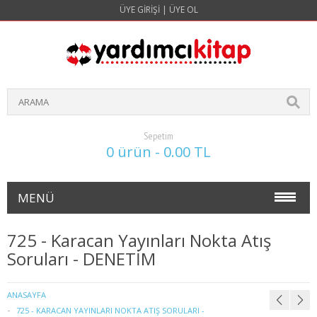
ÜYE GIRIŞI
|
ÜYE OL
Sepetim
0 ürün - 0.00 TL
MENÜ
NOKTA ATIŞ SORULARI(4 YILLIK)
725 - Karacan Yayınları Nokta Atış
Soruları - DENETİM
İŞLETME
1. SINIF 1. YARIYIL İŞLETME
ANASAYFA
725 - KARACAN YAYINLARI NOKTA ATIŞ SORULARI -