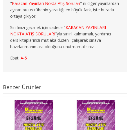
"
Karacan Yayınları Nokta Atış Soruları
" nı diğer yayınlardan
3. SINIF 6. YARIYIL ÇEKO
ayıran bu tecrübenin yarattığı en büyük fark, işte burada
ortaya çıkıyor.
4. SINIF 7. YARIYIL ÇEKO
Sınıfınızı geçmek için sadece "
KARACAN YAYINLARI
4. SINIF 8. YARIYIL ÇEKO
NOKTA ATIŞ SORULARI
"yla sınırlı kalmamalı, yardımcı
ders kitaplarınızı mutlaka düzenli çalışarak sınava
ULUSLARARASI İLİŞKİLER
hazırlanmanın asıl olduğunu unutmamalısınız...
Ebat:
A-5
1. SINIF 1. YARIYIL ULUSLARARASI İLŞ
1. SINIF 2. YARIYIL ULUSLARARASI İLŞ
2. SINIF 3. YARIYIL ULUSLARARASI İLŞ
Benzer Ürünler
2. SINIF 4. YARIYIL ULUSLARARASI İLŞ
3. SINIF 5. YARIYIL ULUSLARARASI İLŞ
3. SINIF 6. YARIYIL ULUSLARARASI İLŞ