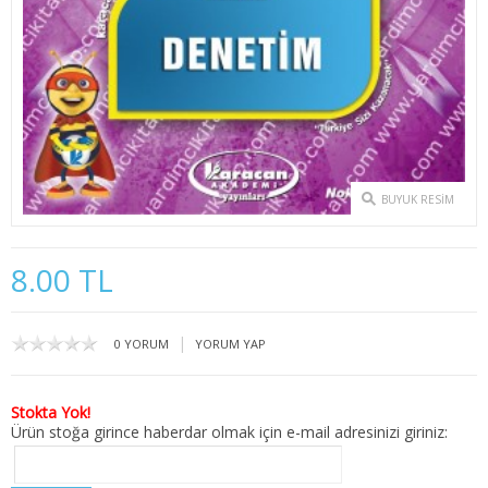
2. SINIF 3. YARIYIL İKTİSAT
2. SINIF 4. YARIYIL İKTİSAT
3. SINIF 5. YARIYIL İKTİSAT
3. SINIF 6. YARIYIL İKTİSAT
BUYUK RESIM
4. SINIF 7. YARIYIL İKTİSAT
4. SINIF 8. YARIYIL İKTİSAT
8.00 TL
KAMU YÖNETİMİ
|
0 YORUM
YORUM YAP
1. SINIF 1. YARIYIL KAMU
1. SINIF 2. YARIYIL KAMU
Stokta Yok!
Ürün stoğa girince haberdar olmak için e-mail adresinizi giriniz:
2. SINIF 3. YARIYIL KAMU