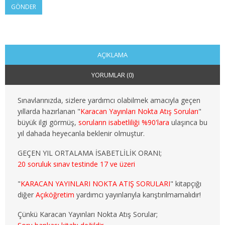
GÖNDER
2. SINIF 4. YARIYIL KAMU
3. SINIF 5. YARIYIL KAMU
3. SINIF 6. YARIYIL KAMU
AÇIKLAMA
YORUMLAR (0)
4. SINIF 7. YARIYIL KAMU
4. SINIF 8. YARIYIL KAMU
Sınavlarınızda, sizlere yardımcı olabilmek amacıyla geçen
yıllarda hazırlanan "
Karacan Yayınları Nokta Atış Soruları
"
MALİYE
büyük ilgi görmüş,
soruların isabetliliği %90'lara
ulaşınca bu
yıl dahada heyecanla beklenir olmuştur.
1. SINIF 1. YARIYIL MALİYE
GEÇEN YIL ORTALAMA İSABETLİLİK ORANI;
20 soruluk sınav testinde 17 ve üzeri
1. SINIF 2. YARIYIL MALİYE
"
KARACAN YAYINLARI NOKTA ATIŞ SORULARI
" kitapçığı
2. SINIF 3. YARIYIL MALİYE
diğer
Açıköğretim
yardımcı yayınlarıyla karıştırılmamalıdır!
2. SINIF 4. YARIYIL MALİYE
Çünkü Karacan Yayınları Nokta Atış Sorular;