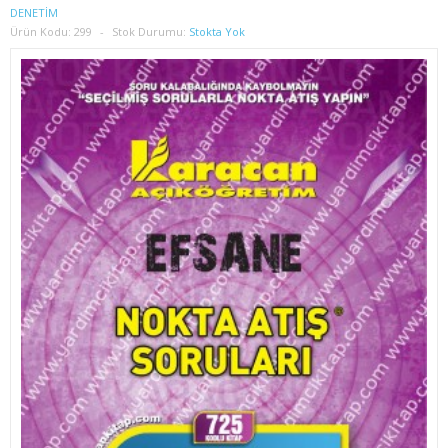
1. SINIF 2. YARIYIL İŞLETME
DENETİM
Ürün Kodu:
299
Stok Durumu:
Stokta Yok
2. SINIF 3. YARIYIL İŞLETME
2. SINIF 4. YARIYIL İŞLETME
3. SINIF 5. YARIYIL İŞLETME
3. SINIF 6. YARIYIL İŞLETME
4. SINIF 7. YARIYIL İŞLETME
4. SINIF 8. YARIYIL İŞLETME
İKTİSAT
1. SINIF 1. YARIYIL İKTİSAT
1. SINIF 2. YARIYIL İKTİSAT