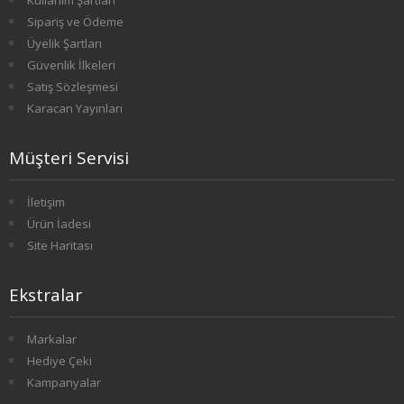
Sipariş ve Ödeme
1. SINIF 2. YARIYIL FELSEFE
Üyelik Şartları
Güvenlik İlkeleri
2. SINIF 3. YARIYIL FELSEFE
Satış Sözleşmesi
2. SINIF 4. YARIYIL FELSEFE
Karacan Yayınları
3. SINIF 5. YARIYIL FELSEFE
Müşteri Servisi
3. SINIF 6. YARIYIL FELSEFE
İletişim
Ürün İadesi
4. SINIF 7. YARIYIL FELSEFE
Site Haritası
4. SINIF 8. YARIYIL FELSEFE
Ekstralar
HAVACILIK İŞLETMECİLİĞİ
Markalar
1. SINIF 1. YARIYIL HAVACILIK
Hediye Çeki
Kampanyalar
1. SINIF 2. YARIYIL HAVACILIK