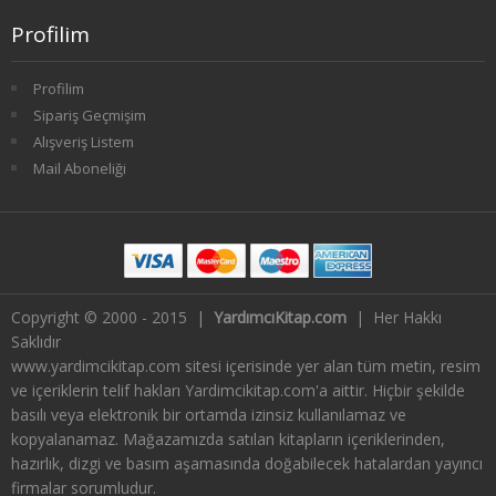
Profilim
2. SINIF 3. YARIYIL HAVACILIK
2. SINIF 4. YARIYIL HAVACILIK
Profilim
Sipariş Geçmişim
3. SINIF 5. YARIYIL HAVACILIK
Alışveriş Listem
Mail Aboneliği
3. SINIF 6. YARIYIL HAVACILIK
4. SINIF 7. YARIYIL HAVACILIK
4. SINIF 8. YARIYIL HAVACILIK
Copyright © 2000 - 2015 |
YardımcıKitap.com
| Her Hakkı
HALKLA İLİŞKİLER VE REKLAMCILIK
Saklıdır
www.yardimcikitap.com sitesi içerisinde yer alan tüm metin, resim
1. SINIF 1. YARIYIL HALKLA İLİŞKİLER
ve içeriklerin telif hakları Yardimcikitap.com'a aittir. Hiçbir şekilde
basılı veya elektronik bir ortamda izinsiz kullanılamaz ve
1. SINIF 2. YARIYIL HALKLA İLİŞKİLER
kopyalanamaz. Mağazamızda satılan kitapların içeriklerinden,
hazırlık, dizgi ve basım aşamasında doğabilecek hatalardan yayıncı
2. SINIF 3. YARIYIL HALKLA İLİŞKİLER
firmalar sorumludur.