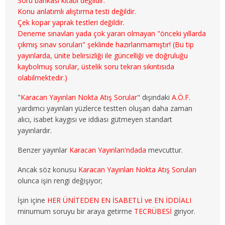
Soru bankası kitabı değildir.
3. SINIF 5. YARIYIL MALİYE
Konu anlatımlı alıştırma testi değildir.
Çek kopar yaprak testleri değildir.
3. SINIF 6. YARIYIL MALİYE
Deneme sınavları yada çok yararı olmayan "önceki yıllarda
çıkmış sınav soruları" şeklinde hazırlanmamıştır! (Bu tip
4. SINIF 7. YARIYIL MALİYE
yayınlarda, ünite belirsizliği ile güncelliği ve doğruluğu
kaybolmuş sorular, üstelik soru tekrarı sıkıntısıda
4. SINIF 8. YARIYIL MALİYE
olabilmektedir.)
"
Karacan Yayınları Nokta Atış Sorular
" dışındaki
A.Ö.F.
ÇALIŞMA EKO. VE END. İLİŞ.
yardımcı yayınları yüzlerce testten oluşan daha zaman
alıcı, isabet kaygısı ve iddiası gütmeyen standart
1. SINIF 1. YARIYIL ÇEKO
yayınlardır.
1. SINIF 2. YARIYIL ÇEKO
Benzer yayınlar
Karacan Yayınları'ndada
mevcuttur.
2. SINIF 3. YARIYIL ÇEKO
Ancak söz konusu
Karacan Yayınları Nokta Atış Soruları
olunca işin rengi değişiyor;
2. SINIF 4. YARIYIL ÇEKO
İşin içine
HER ÜNİTEDEN EN İSABETLİ ve EN İDDİALI
minumum soruyu bir araya getirme
TECRÜBESİ
giriyor.
3. SINIF 5. YARIYIL ÇEKO