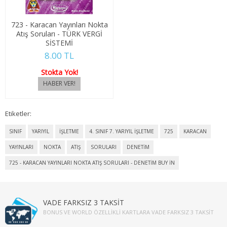
4. SINIF 8. YARIYIL KONAKLAMA İŞL
723 - Karacan Yayınları Nokta
Atış Soruları - TÜRK VERGİ
TÜRK DİLİ VE EDEBİYATI
SİSTEMİ
8.00 TL
1. SINIF 1. YARIYIL TÜRK DİLİ
Stokta Yok!
1. SINIF 2. YARIYIL TÜRK DİLİ
2. SINIF 3. YARIYIL TÜRK DİLİ
Etiketler:
2. SINIF 4. YARIYIL TÜRK DİLİ
SINIF
YARIYIL
İŞLETME
4. SINIF 7. YARIYIL İŞLETME
725
KARACAN
YAYINLARI
NOKTA
ATIŞ
SORULARI
DENETİM
3. SINIF 5. YARIYIL TÜRK DİLİ
725 - KARACAN YAYINLARI NOKTA ATIŞ SORULARI - DENETİM BUY IN
3. SINIF 6. YARIYIL TÜRK DİLİ
4. SINIF 7. YARIYIL TÜRK DİLİ
VADE FARKSIZ 3 TAKSİT
BONUS VE WORLD ÖZELLIKLI KARTLARA VADE FARKSIZ 3 TAKSIT
4. SINIF 8. YARIYIL TÜRK DİLİ