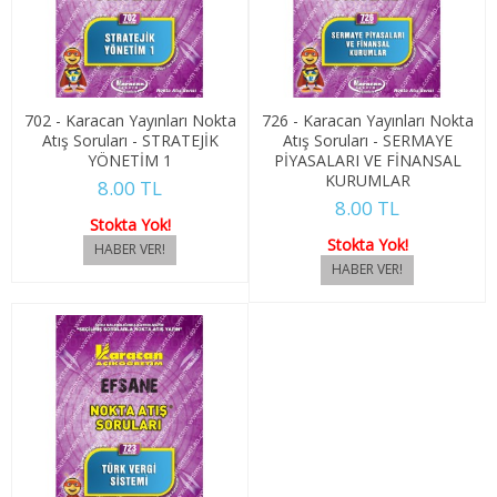
4. SINIF 7. YARIYIL ULUSLARARASI İLŞ
4. SINIF 8. YARIYIL ULUSLARARASI İLŞ
702 - Karacan Yayınları Nokta
726 - Karacan Yayınları Nokta
KONAKLAMA İŞLETMECİLİĞİ
Atış Soruları - STRATEJİK
Atış Soruları - SERMAYE
YÖNETİM 1
PİYASALARI VE FİNANSAL
1. SINIF 1. YARIYIL KONAKLAMA İŞL
KURUMLAR
8.00 TL
8.00 TL
1. SINIF 2. YARIYIL KONAKLAMA İŞL
Stokta Yok!
Stokta Yok!
2. SINIF 3. YARIYIL KONAKLAMA İŞL
2. SINIF 4. YARIYIL KONAKLAMA İŞL
3. SINIF 5. YARIYIL KONAKLAMA İŞL
3. SINIF 6. YARIYIL KONAKLAMA İŞL
4. SINIF 7. YARIYIL KONAKLAMA İŞL