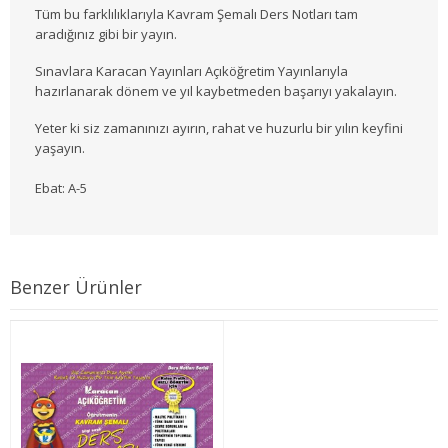
Tüm bu farklılıklarıyla Kavram Şemalı Ders Notları tam
3. SINIF 5. YARIYIL MALİYE
aradığınız gibi bir yayın.
3. SINIF 6. YARIYIL MALİYE
Sınavlara Karacan Yayınları Açıköğretim Yayınlarıyla
hazırlanarak dönem ve yıl kaybetmeden başarıyı yakalayın.
4. SINIF 7. YARIYIL MALİYE
Yeter ki siz zamanınızı ayırın, rahat ve huzurlu bir yılın keyfini
yaşayın.
4. SINIF 8. YARIYIL MALİYE
Ebat: A-5
ÇALIŞMA EKO. VE END. İLİŞ.
1. SINIF 1. YARIYIL ÇEKO
Benzer Ürünler
1. SINIF 2. YARIYIL ÇEKO
2. SINIF 3. YARIYIL ÇEKO
2. SINIF 4. YARIYIL ÇEKO
3. SINIF 5. YARIYIL ÇEKO