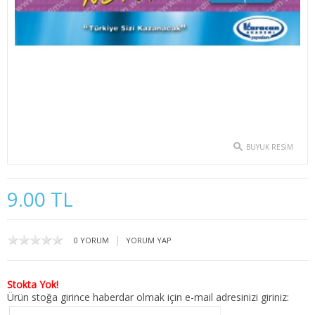
2. SINIF 3. YARIYIL İKTİSAT
2. SINIF 4. YARIYIL İKTİSAT
3. SINIF 5. YARIYIL İKTİSAT
3. SINIF 6. YARIYIL İKTİSAT
4. SINIF 7. YARIYIL İKTİSAT
BUYUK RESIM
4. SINIF 8. YARIYIL İKTİSAT
9.00 TL
KAMU YÖNETİMİ
1. SINIF 1. YARIYIL KAMU
|
0 YORUM
YORUM YAP
1. SINIF 2. YARIYIL KAMU
Stokta Yok!
2. SINIF 3. YARIYIL KAMU
Ürün stoğa girince haberdar olmak için e-mail adresinizi giriniz: