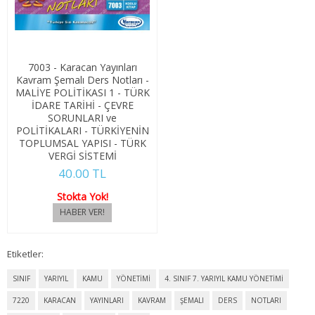
3. SINIF 6. YARIYIL ÇEKO
4. SINIF 7. YARIYIL ÇEKO
7003 - Karacan Yayınları
4. SINIF 8. YARIYIL ÇEKO
Kavram Şemalı Ders Notları -
MALİYE POLİTİKASI 1 - TÜRK
İDARE TARİHİ - ÇEVRE
ULUSLARARASI İLİŞKİLER
SORUNLARI ve
POLİTİKALARI - TÜRKİYENİN
1. SINIF 1. YARIYIL ULUSLARARASI İLŞ
TOPLUMSAL YAPISI - TÜRK
VERGİ SİSTEMİ
40.00 TL
1. SINIF 2. YARIYIL ULUSLARARASI İLŞ
Stokta Yok!
2. SINIF 3. YARIYIL ULUSLARARASI İLŞ
2. SINIF 4. YARIYIL ULUSLARARASI İLŞ
Etiketler:
3. SINIF 5. YARIYIL ULUSLARARASI İLŞ
SINIF
YARIYIL
KAMU
YÖNETİMİ
4. SINIF 7. YARIYIL KAMU YÖNETİMİ
3. SINIF 6. YARIYIL ULUSLARARASI İLŞ
7220
KARACAN
YAYINLARI
KAVRAM
ŞEMALI
DERS
NOTLARI