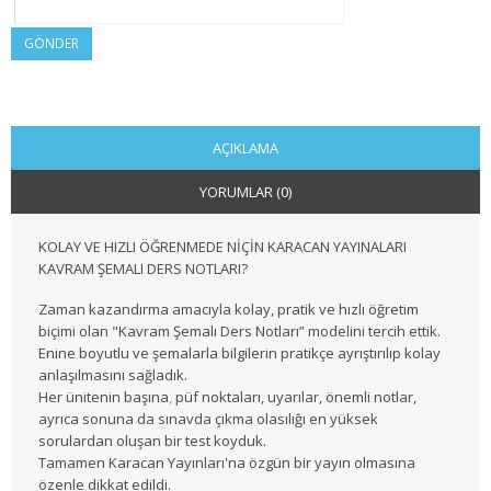
2. SINIF 4. YARIYIL KAMU
GÖNDER
3. SINIF 5. YARIYIL KAMU
3. SINIF 6. YARIYIL KAMU
AÇIKLAMA
4. SINIF 7. YARIYIL KAMU
YORUMLAR (0)
4. SINIF 8. YARIYIL KAMU
KOLAY VE HIZLI ÖĞRENMEDE NİÇİN KARACAN YAYINALARI
MALİYE
KAVRAM ŞEMALI DERS NOTLARI?
Zaman kazandırma amacıyla kolay, pratik ve hızlı öğretim
1. SINIF 1. YARIYIL MALİYE
biçimi olan "Kavram Şemalı Ders Notları” modelini tercih ettik.
Enine boyutlu ve şemalarla bilgilerin pratikçe ayrıştırılıp kolay
1. SINIF 2. YARIYIL MALİYE
anlaşılmasını sağladık.
Her ünitenin başına
,
püf noktaları, uyarılar, önemli notlar,
2. SINIF 3. YARIYIL MALİYE
ayrıca sonuna da sınavda çıkma olasılığı en yüksek
sorulardan oluşan bir test koyduk.
2. SINIF 4. YARIYIL MALİYE
Tamamen Karacan Yayınları'na özgün bir yayın olmasına
özenle dikkat edildi.