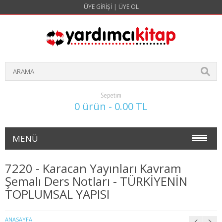
ÜYE GIRIŞI
|
ÜYE OL
Sepetim
0 ürün - 0.00 TL
MENÜ
NOKTA ATIŞ SORULARI(4 YILLIK)
7220 - Karacan Yayınları Kavram
Şemalı Ders Notları - TÜRKİYENİN
İŞLETME
TOPLUMSAL YAPISI
1. SINIF 1. YARIYIL İŞLETME
ANASAYFA