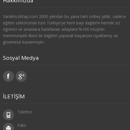
Hakkımızda
4. SINIF 8. YARIYIL KONAKLAMA İŞL
YardımcıKitap.com 2000 yılından bu yana tam onbeş yıldır, sadece
TÜRK DİLİ VE EDEBİYATI
eğitim sektöründe tüm Türkiye'ye hem bayi dağıtımı hemde siz
öğrenci ve sınavlara hazırlanan adaylara %100 müşteri
1. SINIF 1. YARIYIL TÜRK DİLİ
memnuniyeti ilkesi ile dağıtım yaparak başarısını ispatlamış ve
güveninizi kazanmıştır..
1. SINIF 2. YARIYIL TÜRK DİLİ
Sosyal Medya
2. SINIF 3. YARIYIL TÜRK DİLİ
2. SINIF 4. YARIYIL TÜRK DİLİ
3. SINIF 5. YARIYIL TÜRK DİLİ
İLETİŞİM
3. SINIF 6. YARIYIL TÜRK DİLİ
4. SINIF 7. YARIYIL TÜRK DİLİ
Telefon
4. SINIF 8. YARIYIL TÜRK DİLİ
Faks