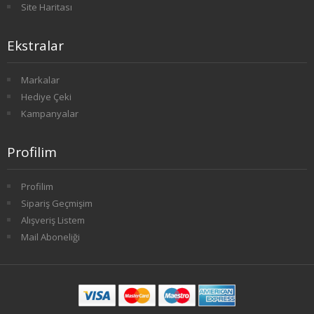
Site Haritası
1. SINIF 1. YARIYIL TARİH
Ekstralar
1. SINIF 2. YARIYIL TARİH
Markalar
2. SINIF 3. YARIYIL TARİH
Hediye Çeki
Kampanyalar
2. SINIF 4. YARIYIL TARİH
3. SINIF 5. YARIYIL TARİH
Profilim
3. SINIF 6. YARIYIL TARİH
Profilim
Sipariş Geçmişim
4. SINIF 7. YARIYIL TARİH
Alışveriş Listem
Mail Aboneliği
4. SINIF 8. YARIYIL TARİH
FELSEFE
1. SINIF 1. YARIYIL FELSEFE