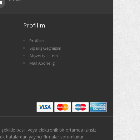
Profilim
Profilim
Sipariş Geçmişim
Alışveriş Listem
Mail Aboneliği
 şekilde basılı veya elektronik bir ortamda izinsiz
ek hatalardan yayıncı firmalar sorumludur.