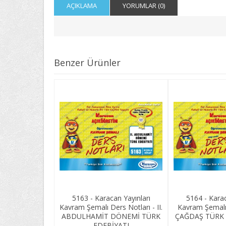
AÇIKLAMA
YORUMLAR (0)
Benzer Ürünler
5163 - Karacan Yayınları
5164 - Karac
Kavram Şemalı Ders Notları - II.
Kavram Şemalı 
ABDULHAMİT DÖNEMİ TÜRK
ÇAĞDAŞ TÜRK Y
EDEBİYATI