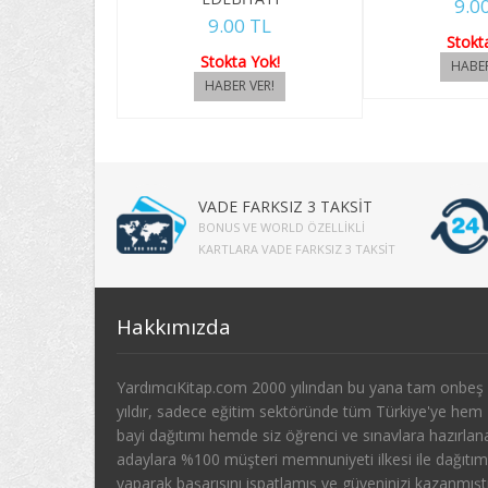
9.0
9.00 TL
Stokt
Stokta Yok!
VADE FARKSIZ 3 TAKSİT
BONUS VE WORLD ÖZELLIKLI
KARTLARA VADE FARKSIZ 3 TAKSIT
Hakkımızda
YardımcıKitap.com 2000 yılından bu yana tam onbeş
yıldır, sadece eğitim sektöründe tüm Türkiye'ye hem
bayi dağıtımı hemde siz öğrenci ve sınavlara hazırlan
adaylara %100 müşteri memnuniyeti ilkesi ile dağıtım
yaparak başarısını ispatlamış ve güveninizi kazanmıştı