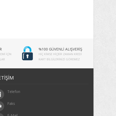
R
%100 GÜVENLİ ALIŞVERİŞ
EMI İÇIN
HIÇ KIMSE HIÇBIR ZAMAN KREDI
PLAR
KART BILGILERINIZI GÖREMEZ
ETİŞİM
Telefon
Faks
E-Mail