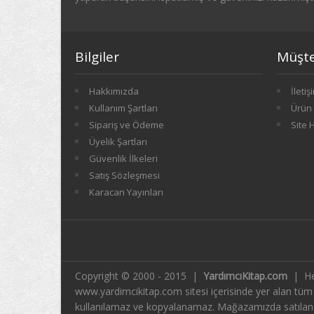
Bilgiler
Müşter
Hakkımızda
İletiş
Kullanım Şartları
Ürün 
Sipariş ve Ödeme
Site 
Üyelik Şartları
Güvenlik İlkeleri
Satış Sözleşmesi
Karacan Yayınları
Copyright © 2000 - 2015 |
YardımcıKitap.com
| He
www.yardimcikitap.com sitesi içerisinde yer alan tüm me
kullanılamaz ve kopyalanamaz. Mağazamızda satılan ki