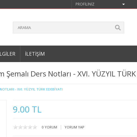
PROFILINIZ
LGILER
İLETIŞIM
m Şemalı Ders Notları - XVI. YÜZYIL TÜR
OTLARI - XVI. YÜZYIL TÜRK EDEBİYATI
9.00 TL
|
0 YORUM
YORUM YAP