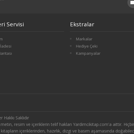
i Servisi
Ekstralar
im
Markalar
İadesi
Hediye Çeki
Haritası
Kampanyalar
r Hakkı Saklıdır
tin, resim ve içeriklerin telif hakları Yardimcikitap.com'a aittir. Hiçbir
tapların içeriklerinden, hazırlık, dizgi ve basım aşamasında doğabilec