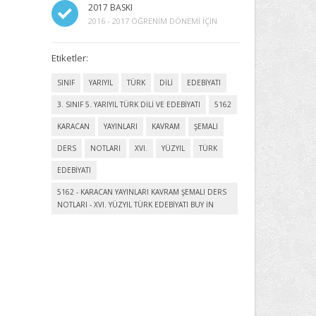
2017 BASKI
2016 - 2017 ÖĞRENIM DÖNEMI İÇIN
Etiketler:
SINIF
YARIYIL
TÜRK
DİLİ
EDEBİYATI
3. SINIF 5. YARIYIL TÜRK DİLİ VE EDEBİYATI
5162
KARACAN
YAYINLARI
KAVRAM
ŞEMALI
DERS
NOTLARI
XVI.
YÜZYIL
TÜRK
EDEBİYATI
5162 - KARACAN YAYINLARI KAVRAM ŞEMALI DERS
NOTLARI - XVI. YÜZYIL TÜRK EDEBİYATI BUY IN