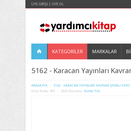
ÜYE GIRIŞI
|
ÜYE OL
KATEGORILER
MARKALAR
BI
5162 - Karacan Yayınları Kavra
ANASAYFA
5162 - KARACAN YAYINLARI KAVRAM ŞEMALI DERS N
Ürün Kodu:
451
Stok Durumu:
Stokta Yok