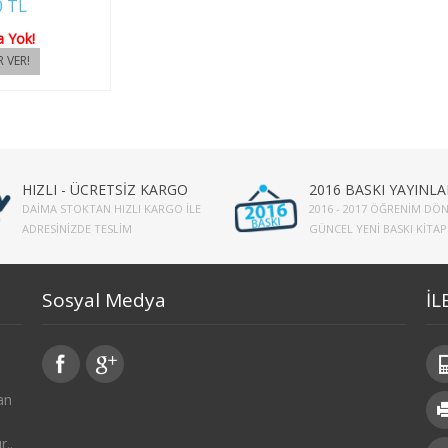
0 TL
a Yok!
HIZLI - ÜCRETSİZ KARGO
2016 BASKI YAYINLA
DAIMA STOKTAN HIZLI KARGO İLE
2016 - 2017 ÖĞRENIM DÖN
ADRESINIZDE TESLIM
GÜNCEL YENI BASKI KITA
Sosyal Medya
İL
an
r..