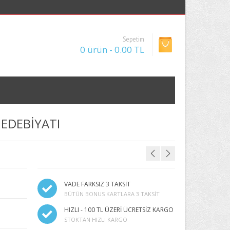
Sepetim
0 ürün - 0.00 TL
K EDEBİYATI
VADE FARKSIZ 3 TAKSİT
BÜTÜN BONUS KARTLARA 3 TAKSIT
HIZLI - 100 TL ÜZERİ ÜCRETSİZ KARGO
STOKTAN HIZLI KARGO