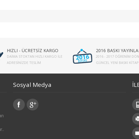
HIZLI - ÜCRETSİZ KARGO
2016 BASKI YAYINLA
DAIMA STOKTAN HIZLI KARGO İLE
2016 - 2017 ÖĞRENIM DÖN
ADRESINIZDE TESLIM
GÜNCEL YENI BASKI KITA
Sosyal Medya
İL
an
r..