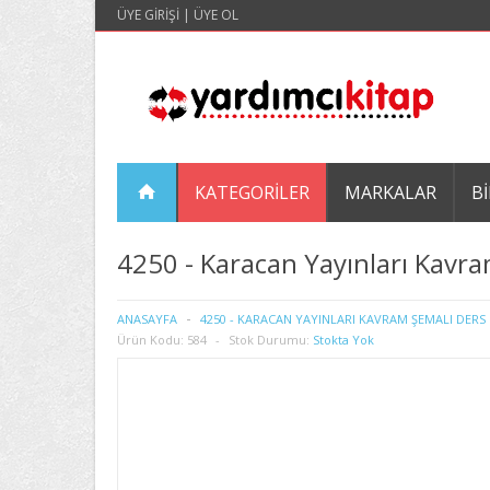
ÜYE GIRIŞI
|
ÜYE OL
KATEGORILER
MARKALAR
BI
4250 - Karacan Yayınları Kavra
ANASAYFA
4250 - KARACAN YAYINLARI KAVRAM ŞEMALI DERS 
Ürün Kodu:
584
Stok Durumu:
Stokta Yok