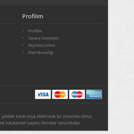
Profilim
Profilim
Sipariş Geçmişim
Alışveriş Listem
Mail Aboneliği
 şekilde basılı veya elektronik bir ortamda izinsiz
ek hatalardan yayıncı firmalar sorumludur.