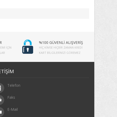
R
%100 GÜVENLİ ALIŞVERİŞ
EMI İÇIN
HIÇ KIMSE HIÇBIR ZAMAN KREDI
PLAR
KART BILGILERINIZI GÖREMEZ
ETİŞİM
Telefon
Faks
E-Mail