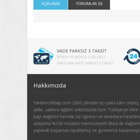
AÇIKLAMA
YORUMLAR (0)
VADE FARKSIZ 3 TAKSİT
BONUS VE WORLD ÖZELLIKLI
KARTLARA VADE FARKSIZ 3 TAKSIT
Hakkımızda
YardımcıKitap.com 2000 yılından bu yana tam onbeş
yıldır, sadece eğitim sektöründe tüm Türkiye'ye hem
bayi dağıtımı hemde siz öğrenci ve sınavlara hazırlan
adaylara %100 müşteri memnuniyeti ilkesi ile dağıtım
yaparak başarısını ispatlamış ve güveninizi kazanmıştı