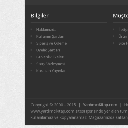
Bilgiler
Müşter
Hakkımızda
İletiş
Kullanım Şartları
Ürün 
Sipariş ve Ödeme
Site 
Üyelik Şartları
Güvenlik İlkeleri
Satış Sözleşmesi
Karacan Yayınları
Copyright © 2000 - 2015 |
YardımcıKitap.com
| He
www.yardimcikitap.com sitesi içerisinde yer alan tüm me
kullanılamaz ve kopyalanamaz. Mağazamızda satılan ki