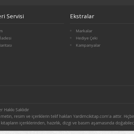
i Servisi
Ekstralar
im
Markalar
İadesi
Hediye Çeki
Haritası
Kampanyalar
r Hakkı Saklıdır
tin, resim ve içeriklerin telif hakları Yardimcikitap.com'a aittir. Hiçbir
tapların içeriklerinden, hazırlık, dizgi ve basım aşamasında doğabilec