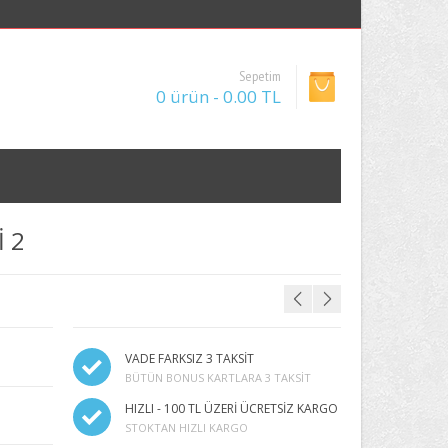
Sepetim
0 ürün - 0.00 TL
İ 2
VADE FARKSIZ 3 TAKSİT
BÜTÜN BONUS KARTLARA 3 TAKSIT
HIZLI - 100 TL ÜZERİ ÜCRETSİZ KARGO
STOKTAN HIZLI KARGO