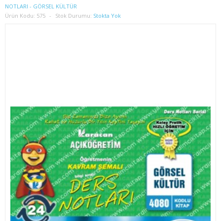
1. SINIF 2. YARIYIL İŞLETME
NOTLARI - GÖRSEL KÜLTÜR
Ürün Kodu:
575
Stok Durumu:
Stokta Yok
2. SINIF 3. YARIYIL İŞLETME
2. SINIF 4. YARIYIL İŞLETME
3. SINIF 5. YARIYIL İŞLETME
3. SINIF 6. YARIYIL İŞLETME
4. SINIF 7. YARIYIL İŞLETME
4. SINIF 8. YARIYIL İŞLETME
İKTİSAT
1. SINIF 1. YARIYIL İKTİSAT
1. SINIF 2. YARIYIL İKTİSAT