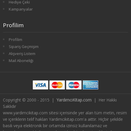
Hediye Çeki
4. SINIF 8. YARIYIL KONAKLAMA İŞL
Kampanyalar
TÜRK DİLİ VE EDEBİYATI
Profilim
1. SINIF 1. YARIYIL TÜRK DİLİ
Profilim
1. SINIF 2. YARIYIL TÜRK DİLİ
Sipariş Geçmişim
Alışveriş Listem
2. SINIF 3. YARIYIL TÜRK DİLİ
Mail Aboneliği
2. SINIF 4. YARIYIL TÜRK DİLİ
3. SINIF 5. YARIYIL TÜRK DİLİ
3. SINIF 6. YARIYIL TÜRK DİLİ
Copyright © 2000 - 2015 |
YardımcıKitap.com
| Her Hakkı
Saklıdır
4. SINIF 7. YARIYIL TÜRK DİLİ
www.yardimcikitap.com sitesi içerisinde yer alan tüm metin, resim
ve içeriklerin telif hakları Yardimcikitap.com'a aittir. Hiçbir şekilde
4. SINIF 8. YARIYIL TÜRK DİLİ
basılı veya elektronik bir ortamda izinsiz kullanılamaz ve