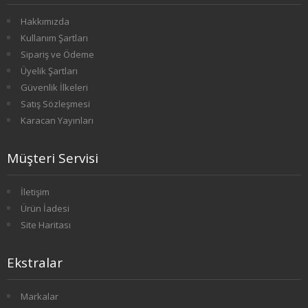
4. SINIF 7. YARIYIL ULUSLARARASI İLŞ
Hakkımızda
Kullanım Şartları
4. SINIF 8. YARIYIL ULUSLARARASI İLŞ
Sipariş ve Ödeme
Üyelik Şartları
KONAKLAMA İŞLETMECİLİĞİ
Güvenlik İlkeleri
Satış Sözleşmesi
1. SINIF 1. YARIYIL KONAKLAMA İŞL
Karacan Yayınları
1. SINIF 2. YARIYIL KONAKLAMA İŞL
Müşteri Servisi
2. SINIF 3. YARIYIL KONAKLAMA İŞL
İletişim
2. SINIF 4. YARIYIL KONAKLAMA İŞL
Ürün İadesi
Site Haritası
3. SINIF 5. YARIYIL KONAKLAMA İŞL
Ekstralar
3. SINIF 6. YARIYIL KONAKLAMA İŞL
4. SINIF 7. YARIYIL KONAKLAMA İŞL
Markalar