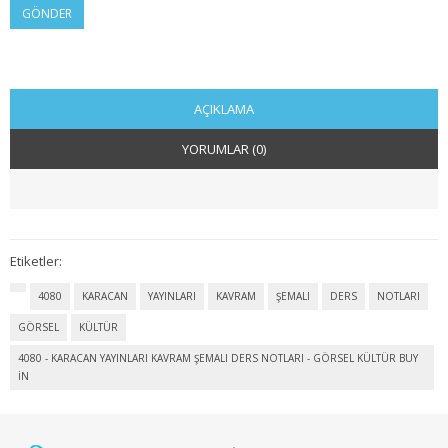
GÖNDER
2. SINIF 4. YARIYIL KAMU
3. SINIF 5. YARIYIL KAMU
3. SINIF 6. YARIYIL KAMU
AÇIKLAMA
YORUMLAR (0)
4. SINIF 7. YARIYIL KAMU
4. SINIF 8. YARIYIL KAMU
MALİYE
Etiketler:
1. SINIF 1. YARIYIL MALİYE
4080
KARACAN
YAYINLARI
KAVRAM
ŞEMALI
DERS
NOTLARI
GÖRSEL
KÜLTÜR
1. SINIF 2. YARIYIL MALİYE
4080 - KARACAN YAYINLARI KAVRAM ŞEMALI DERS NOTLARI - GÖRSEL KÜLTÜR BUY
2. SINIF 3. YARIYIL MALİYE
IN
2. SINIF 4. YARIYIL MALİYE