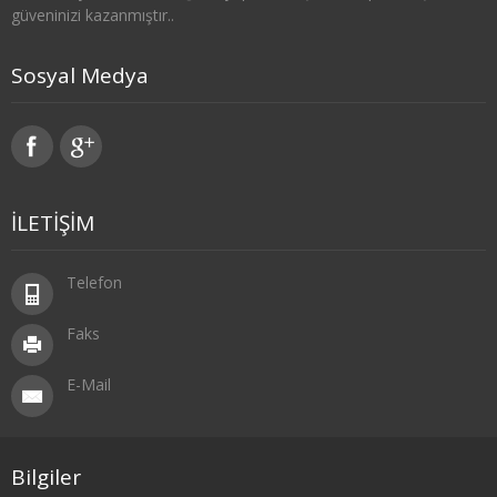
güveninizi kazanmıştır..
3. SINIF 6. YARIYIL ÇEKO
Sosyal Medya
4. SINIF 7. YARIYIL ÇEKO
4. SINIF 8. YARIYIL ÇEKO
ULUSLARARASI İLİŞKİLER
İLETİŞİM
1. SINIF 1. YARIYIL ULUSLARARASI İLŞ
1. SINIF 2. YARIYIL ULUSLARARASI İLŞ
Telefon
2. SINIF 3. YARIYIL ULUSLARARASI İLŞ
Faks
2. SINIF 4. YARIYIL ULUSLARARASI İLŞ
E-Mail
3. SINIF 5. YARIYIL ULUSLARARASI İLŞ
3. SINIF 6. YARIYIL ULUSLARARASI İLŞ
Bilgiler