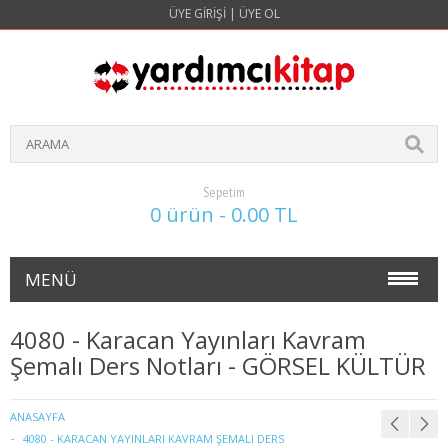
ÜYE GIRIŞI
|
ÜYE OL
Sepetim
0 ürün - 0.00 TL
MENÜ
NOKTA ATIŞ SORULARI(4 YILLIK)
4080 - Karacan Yayınları Kavram
Şemalı Ders Notları - GÖRSEL KÜLTÜR
İŞLETME
1. SINIF 1. YARIYIL İŞLETME
ANASAYFA
4080 - KARACAN YAYINLARI KAVRAM ŞEMALI DERS