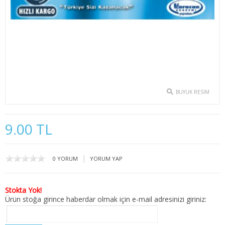
2. SINIF 3. YARIYIL İKTİSAT
2. SINIF 4. YARIYIL İKTİSAT
3. SINIF 5. YARIYIL İKTİSAT
3. SINIF 6. YARIYIL İKTİSAT
BUYUK RESIM
4. SINIF 7. YARIYIL İKTİSAT
4. SINIF 8. YARIYIL İKTİSAT
9.00 TL
KAMU YÖNETİMİ
|
0 YORUM
YORUM YAP
1. SINIF 1. YARIYIL KAMU
1. SINIF 2. YARIYIL KAMU
Stokta Yok!
Ürün stoğa girince haberdar olmak için e-mail adresinizi giriniz:
2. SINIF 3. YARIYIL KAMU