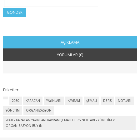
2. SINIF 4. YARIYIL KAMU
GÖNDER
3. SINIF 5. YARIYIL KAMU
3. SINIF 6. YARIYIL KAMU
AÇIKLAMA
4. SINIF 7. YARIYIL KAMU
YORUMLAR (0)
4. SINIF 8. YARIYIL KAMU
MALİYE
1. SINIF 1. YARIYIL MALİYE
Etiketler:
2060
KARACAN
YAYINLARI
KAVRAM
ŞEMALI
DERS
NOTLARI
1. SINIF 2. YARIYIL MALİYE
YÖNETİM
ORGANİZASYON
2. SINIF 3. YARIYIL MALİYE
2060 - KARACAN YAYINLARI KAVRAM ŞEMALI DERS NOTLARI - YÖNETİM VE
ORGANİZASYON BUY IN
2. SINIF 4. YARIYIL MALİYE