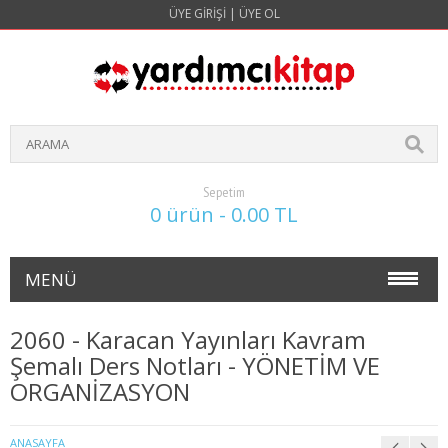
ÜYE GIRIŞI
|
ÜYE OL
Sepetim
0 ürün - 0.00 TL
MENÜ
NOKTA ATIŞ SORULARI(4 YILLIK)
2060 - Karacan Yayınları Kavram
Şemalı Ders Notları - YÖNETİM VE
İŞLETME
ORGANİZASYON
1. SINIF 1. YARIYIL İŞLETME
ANASAYFA