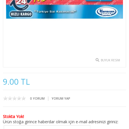
2. SINIF 3. YARIYIL İKTİSAT
2. SINIF 4. YARIYIL İKTİSAT
3. SINIF 5. YARIYIL İKTİSAT
3. SINIF 6. YARIYIL İKTİSAT
4. SINIF 7. YARIYIL İKTİSAT
BUYUK RESIM
4. SINIF 8. YARIYIL İKTİSAT
9.00 TL
KAMU YÖNETİMİ
1. SINIF 1. YARIYIL KAMU
|
0 YORUM
YORUM YAP
1. SINIF 2. YARIYIL KAMU
Stokta Yok!
2. SINIF 3. YARIYIL KAMU
Ürün stoğa girince haberdar olmak için e-mail adresinizi giriniz: