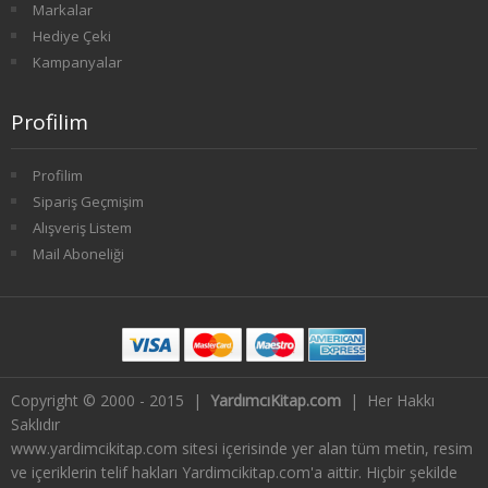
Markalar
4. SINIF 8. YARIYIL KONAKLAMA İŞL
Hediye Çeki
Kampanyalar
TÜRK DİLİ VE EDEBİYATI
Profilim
1. SINIF 1. YARIYIL TÜRK DİLİ
1. SINIF 2. YARIYIL TÜRK DİLİ
Profilim
Sipariş Geçmişim
2. SINIF 3. YARIYIL TÜRK DİLİ
Alışveriş Listem
Mail Aboneliği
2. SINIF 4. YARIYIL TÜRK DİLİ
3. SINIF 5. YARIYIL TÜRK DİLİ
3. SINIF 6. YARIYIL TÜRK DİLİ
Copyright © 2000 - 2015 |
YardımcıKitap.com
| Her Hakkı
4. SINIF 7. YARIYIL TÜRK DİLİ
Saklıdır
www.yardimcikitap.com sitesi içerisinde yer alan tüm metin, resim
4. SINIF 8. YARIYIL TÜRK DİLİ
ve içeriklerin telif hakları Yardimcikitap.com'a aittir. Hiçbir şekilde