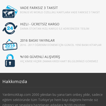
3. SINIF 5. YARIYIL MALİYE
VADE FARKSIZ 3 TAKSİT
BONUS VE WORLD ÖZELLIKLI KARTLARA VADE FARKSIZ 3 TAKSIT
3. SINIF 6. YARIYIL MALİYE
HIZLI - ÜCRETSİZ KARGO
4. SINIF 7. YARIYIL MALİYE
DAIMA STOKTAN HIZLI KARGO İLE ADRESINIZDE TESLIM
4. SINIF 8. YARIYIL MALİYE
2016 BASKI YAYINLAR
2016 - 2017 ÖĞRENIM DÖNEMI İÇIN GÜNCEL YENI BASKI KITAPLAR
ÇALIŞMA EKO. VE END. İLİŞ.
%100 GÜVENLİ ALIŞVERİŞ
1. SINIF 1. YARIYIL ÇEKO
HIÇ KIMSE HIÇBIR ZAMAN KREDI KART BILGILERINIZI GÖREMEZ
1. SINIF 2. YARIYIL ÇEKO
2. SINIF 3. YARIYIL ÇEKO
Hakkımızda
2. SINIF 4. YARIYIL ÇEKO
YardımcıKitap.com 2000 yılından bu yana tam onbeş yıldır, sadece
eğitim sektöründe tüm Türkiye'ye hem bayi dağıtımı hemde siz
3. SINIF 5. YARIYIL ÇEKO
öğrenci ve sınavlara hazırlanan adaylara %100 müşteri