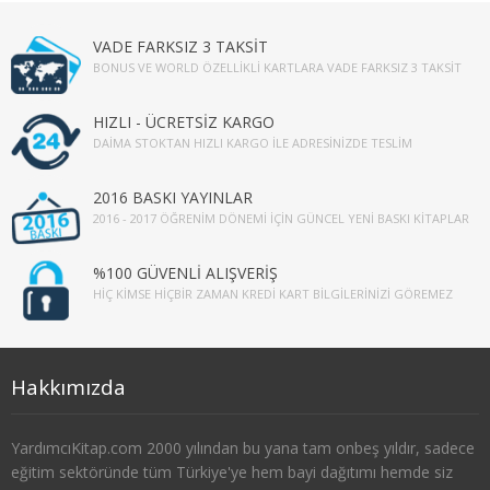
4. SINIF 8. YARIYIL KONAKLAMA İŞL
VADE FARKSIZ 3 TAKSİT
BONUS VE WORLD ÖZELLIKLI KARTLARA VADE FARKSIZ 3 TAKSIT
TÜRK DİLİ VE EDEBİYATI
HIZLI - ÜCRETSİZ KARGO
1. SINIF 1. YARIYIL TÜRK DİLİ
DAIMA STOKTAN HIZLI KARGO İLE ADRESINIZDE TESLIM
1. SINIF 2. YARIYIL TÜRK DİLİ
2016 BASKI YAYINLAR
2016 - 2017 ÖĞRENIM DÖNEMI İÇIN GÜNCEL YENI BASKI KITAPLAR
2. SINIF 3. YARIYIL TÜRK DİLİ
2. SINIF 4. YARIYIL TÜRK DİLİ
%100 GÜVENLİ ALIŞVERİŞ
HIÇ KIMSE HIÇBIR ZAMAN KREDI KART BILGILERINIZI GÖREMEZ
3. SINIF 5. YARIYIL TÜRK DİLİ
3. SINIF 6. YARIYIL TÜRK DİLİ
Hakkımızda
4. SINIF 7. YARIYIL TÜRK DİLİ
YardımcıKitap.com 2000 yılından bu yana tam onbeş yıldır, sadece
4. SINIF 8. YARIYIL TÜRK DİLİ
eğitim sektöründe tüm Türkiye'ye hem bayi dağıtımı hemde siz