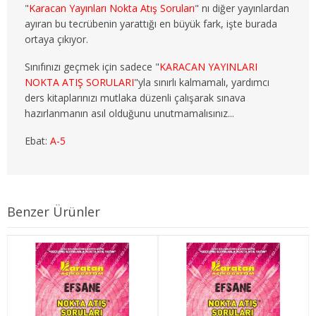
"
Karacan Yayınları Nokta Atış Soruları
" nı diğer yayınlardan
3. SINIF 6. YARIYIL ÇEKO
ayıran bu tecrübenin yarattığı en büyük fark, işte burada
ortaya çıkıyor.
4. SINIF 7. YARIYIL ÇEKO
Sınıfınızı geçmek için sadece "
KARACAN YAYINLARI
4. SINIF 8. YARIYIL ÇEKO
NOKTA ATIŞ SORULARI
"yla sınırlı kalmamalı, yardımcı
ders kitaplarınızı mutlaka düzenli çalışarak sınava
ULUSLARARASI İLİŞKİLER
hazırlanmanın asıl olduğunu unutmamalısınız...
Ebat:
A-5
1. SINIF 1. YARIYIL ULUSLARARASI İLŞ
1. SINIF 2. YARIYIL ULUSLARARASI İLŞ
2. SINIF 3. YARIYIL ULUSLARARASI İLŞ
Benzer Ürünler
2. SINIF 4. YARIYIL ULUSLARARASI İLŞ
3. SINIF 5. YARIYIL ULUSLARARASI İLŞ
3. SINIF 6. YARIYIL ULUSLARARASI İLŞ