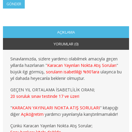
GÖNDER
2. SINIF 4. YARIYIL KAMU
3. SINIF 5. YARIYIL KAMU
3. SINIF 6. YARIYIL KAMU
AÇIKLAMA
YORUMLAR (0)
4. SINIF 7. YARIYIL KAMU
4. SINIF 8. YARIYIL KAMU
Sınavlarınızda, sizlere yardımcı olabilmek amacıyla geçen
yıllarda hazırlanan "
Karacan Yayınları Nokta Atış Soruları
"
MALİYE
büyük ilgi görmüş,
soruların isabetliliği %90'lara
ulaşınca bu
yıl dahada heyecanla beklenir olmuştur.
1. SINIF 1. YARIYIL MALİYE
GEÇEN YIL ORTALAMA İSABETLİLİK ORANI;
20 soruluk sınav testinde 17 ve üzeri
1. SINIF 2. YARIYIL MALİYE
"
KARACAN YAYINLARI NOKTA ATIŞ SORULARI
" kitapçığı
2. SINIF 3. YARIYIL MALİYE
diğer
Açıköğretim
yardımcı yayınlarıyla karıştırılmamalıdır!
2. SINIF 4. YARIYIL MALİYE
Çünkü Karacan Yayınları Nokta Atış Sorular;