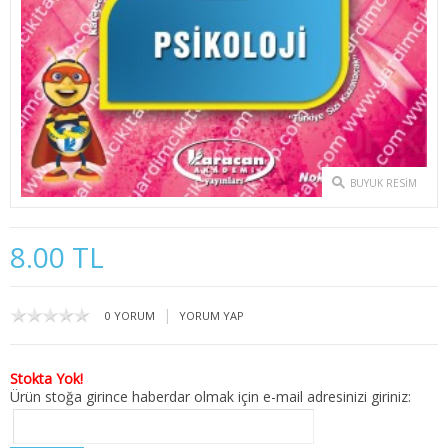
2. SINIF 3. YARIYIL İKTİSAT
2. SINIF 4. YARIYIL İKTİSAT
3. SINIF 5. YARIYIL İKTİSAT
3. SINIF 6. YARIYIL İKTİSAT
BUYUK RESIM
4. SINIF 7. YARIYIL İKTİSAT
4. SINIF 8. YARIYIL İKTİSAT
8.00 TL
KAMU YÖNETİMİ
|
0 YORUM
YORUM YAP
1. SINIF 1. YARIYIL KAMU
1. SINIF 2. YARIYIL KAMU
Stokta Yok!
Ürün stoğa girince haberdar olmak için e-mail adresinizi giriniz:
2. SINIF 3. YARIYIL KAMU