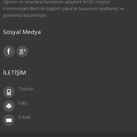
öğrenci ve sınavlara hazırlanan adaylara %100 müşteri
SOSYOLOJİ
memnuniyeti ilkesi ile dağıtım yaparak başarısını ispatlamış ve
güveninizi kazanmıştır..
1. SINIF 1. YARIYIL SOSYOLOJİ
Sosyal Medya
1. SINIF 2. YARIYIL SOSYOLOJİ
2. SINIF 3. YARIYIL SOSYOLOJİ
2. SINIF 4. YARIYIL SOSYOLOJİ
İLETİŞİM
3. SINIF 5. YARIYIL SOSYOLOJİ
Telefon
3. SINIF 6. YARIYIL SOSYOLOJİ
Faks
4. SINIF 7. YARIYIL SOSYOLOJİ
E-Mail
4. SINIF 8. YARIYIL SOSYOLOJİ
TARİH