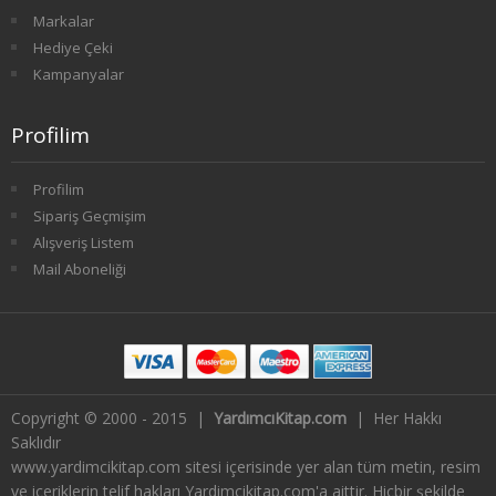
Markalar
1. SINIF 2. YARIYIL FELSEFE
Hediye Çeki
Kampanyalar
2. SINIF 3. YARIYIL FELSEFE
Profilim
2. SINIF 4. YARIYIL FELSEFE
3. SINIF 5. YARIYIL FELSEFE
Profilim
Sipariş Geçmişim
3. SINIF 6. YARIYIL FELSEFE
Alışveriş Listem
Mail Aboneliği
4. SINIF 7. YARIYIL FELSEFE
4. SINIF 8. YARIYIL FELSEFE
HAVACILIK İŞLETMECİLİĞİ
Copyright © 2000 - 2015 |
YardımcıKitap.com
| Her Hakkı
1. SINIF 1. YARIYIL HAVACILIK
Saklıdır
www.yardimcikitap.com sitesi içerisinde yer alan tüm metin, resim
1. SINIF 2. YARIYIL HAVACILIK
ve içeriklerin telif hakları Yardimcikitap.com'a aittir. Hiçbir şekilde