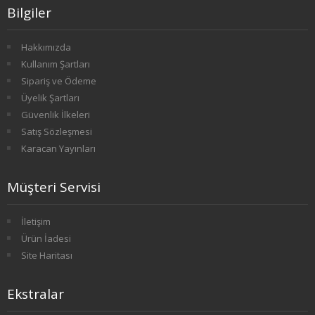
Bilgiler
1. SINIF 1. YARIYIL TARİH
Hakkımızda
1. SINIF 2. YARIYIL TARİH
Kullanım Şartları
Sipariş ve Ödeme
2. SINIF 3. YARIYIL TARİH
Üyelik Şartları
2. SINIF 4. YARIYIL TARİH
Güvenlik İlkeleri
Satış Sözleşmesi
3. SINIF 5. YARIYIL TARİH
Karacan Yayınları
3. SINIF 6. YARIYIL TARİH
Müşteri Servisi
4. SINIF 7. YARIYIL TARİH
İletişim
Ürün İadesi
4. SINIF 8. YARIYIL TARİH
Site Haritası
FELSEFE
Ekstralar
1. SINIF 1. YARIYIL FELSEFE