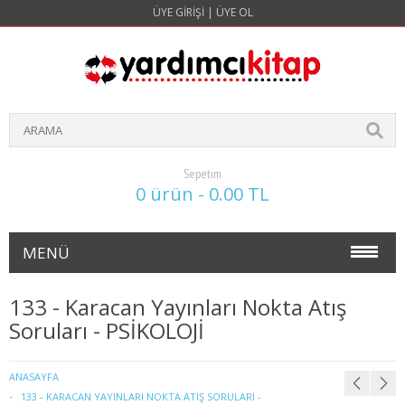
ÜYE GIRIŞI
|
ÜYE OL
Sepetim
0 ürün - 0.00 TL
MENÜ
NOKTA ATIŞ SORULARI(4 YILLIK)
133 - Karacan Yayınları Nokta Atış
Soruları - PSİKOLOJİ
İŞLETME
1. SINIF 1. YARIYIL İŞLETME
ANASAYFA
133 - KARACAN YAYINLARI NOKTA ATIŞ SORULARI -