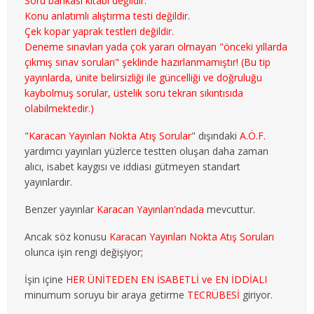
Soru bankası kitabı değildir.
3. SINIF 5. YARIYIL MALİYE
Konu anlatımlı alıştırma testi değildir.
Çek kopar yaprak testleri değildir.
3. SINIF 6. YARIYIL MALİYE
Deneme sınavları yada çok yararı olmayan "önceki yıllarda
çıkmış sınav soruları" şeklinde hazırlanmamıştır! (Bu tip
4. SINIF 7. YARIYIL MALİYE
yayınlarda, ünite belirsizliği ile güncelliği ve doğruluğu
kaybolmuş sorular, üstelik soru tekrarı sıkıntısıda
4. SINIF 8. YARIYIL MALİYE
olabilmektedir.)
"
Karacan Yayınları Nokta Atış Sorular
" dışındaki
A.Ö.F.
ÇALIŞMA EKO. VE END. İLİŞ.
yardımcı yayınları yüzlerce testten oluşan daha zaman
alıcı, isabet kaygısı ve iddiası gütmeyen standart
1. SINIF 1. YARIYIL ÇEKO
yayınlardır.
1. SINIF 2. YARIYIL ÇEKO
Benzer yayınlar
Karacan Yayınları'ndada
mevcuttur.
2. SINIF 3. YARIYIL ÇEKO
Ancak söz konusu
Karacan Yayınları Nokta Atış Soruları
olunca işin rengi değişiyor;
2. SINIF 4. YARIYIL ÇEKO
İşin içine
HER ÜNİTEDEN EN İSABETLİ ve EN İDDİALI
minumum soruyu bir araya getirme
TECRÜBESİ
giriyor.
3. SINIF 5. YARIYIL ÇEKO