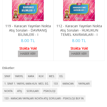
4. SINIF 7. YARIYIL ULUSLARARASI İLŞ
4. SINIF 8. YARIYIL ULUSLARARASI İLŞ
119 - Karacan Yayınları Nokta
112 - Karacan Yayınları Nokta
KONAKLAMA İŞLETMECİLİĞİ
Atış Soruları - DAVRANIŞ
Atış Soruları - HUKUKUN
BİLİMLERİ - I
TEMEL KAVRAMLARI - I
1. SINIF 1. YARIYIL KONAKLAMA İŞL
8.00 TL
8.00 TL
1. SINIF 2. YARIYIL KONAKLAMA İŞL
Stokta Yok!
Stokta Yok!
2. SINIF 3. YARIYIL KONAKLAMA İŞL
Etiketler:
2. SINIF 4. YARIYIL KONAKLAMA İŞL
SINIF
YARIYIL
KARA
KUV.
MES.
EĞ.
3. SINIF 5. YARIYIL KONAKLAMA İŞL
1. SINIF 1. YARIYIL KARA KUV. MES. EĞ.
133
KARACAN
YAYINLARI
3. SINIF 6. YARIYIL KONAKLAMA İŞL
NOKTA
ATIŞ
SORULARI
PSİKOLOJİ
133 - KARACAN YAYINLARI NOKTA ATIŞ SORULARI - PSİKOLOJİ BUY IN
4. SINIF 7. YARIYIL KONAKLAMA İŞL