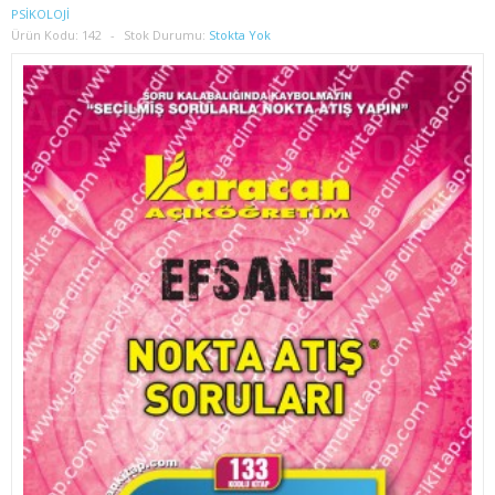
1. SINIF 2. YARIYIL İŞLETME
PSİKOLOJİ
Ürün Kodu:
142
Stok Durumu:
Stokta Yok
2. SINIF 3. YARIYIL İŞLETME
2. SINIF 4. YARIYIL İŞLETME
3. SINIF 5. YARIYIL İŞLETME
3. SINIF 6. YARIYIL İŞLETME
4. SINIF 7. YARIYIL İŞLETME
4. SINIF 8. YARIYIL İŞLETME
İKTİSAT
1. SINIF 1. YARIYIL İKTİSAT
1. SINIF 2. YARIYIL İKTİSAT