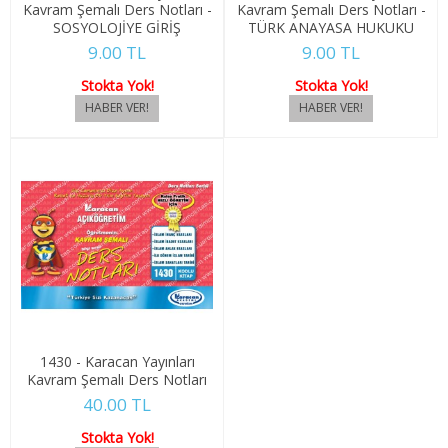
Kavram Şemalı Ders Notları -
Kavram Şemalı Ders Notları -
3. SINIF 6. YARIYIL ÇEKO
SOSYOLOJİYE GİRİŞ
TÜRK ANAYASA HUKUKU
9.00 TL
9.00 TL
4. SINIF 7. YARIYIL ÇEKO
Stokta Yok!
Stokta Yok!
4. SINIF 8. YARIYIL ÇEKO
ULUSLARARASI İLİŞKİLER
1. SINIF 1. YARIYIL ULUSLARARASI İLŞ
1. SINIF 2. YARIYIL ULUSLARARASI İLŞ
2. SINIF 3. YARIYIL ULUSLARARASI İLŞ
2. SINIF 4. YARIYIL ULUSLARARASI İLŞ
1430 - Karacan Yayınları
Kavram Şemalı Ders Notları
3. SINIF 5. YARIYIL ULUSLARARASI İLŞ
40.00 TL
3. SINIF 6. YARIYIL ULUSLARARASI İLŞ
Stokta Yok!