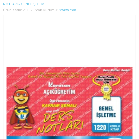
1. SINIF 2. YARIYIL İŞLETME
NOTLARI - GENEL İŞLETME
Ürün Kodu:
211
Stok Durumu:
Stokta Yok
2. SINIF 3. YARIYIL İŞLETME
2. SINIF 4. YARIYIL İŞLETME
3. SINIF 5. YARIYIL İŞLETME
3. SINIF 6. YARIYIL İŞLETME
4. SINIF 7. YARIYIL İŞLETME
4. SINIF 8. YARIYIL İŞLETME
İKTİSAT
1. SINIF 1. YARIYIL İKTİSAT
1. SINIF 2. YARIYIL İKTİSAT