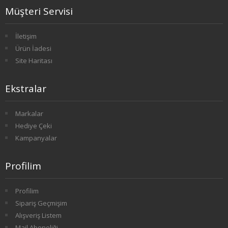
Müşteri Servisi
1. SINIF 1. YARIYIL TARİH
İletişim
1. SINIF 2. YARIYIL TARİH
Ürün İadesi
2. SINIF 3. YARIYIL TARİH
Site Haritası
2. SINIF 4. YARIYIL TARİH
Ekstralar
3. SINIF 5. YARIYIL TARİH
Markalar
Hediye Çeki
3. SINIF 6. YARIYIL TARİH
Kampanyalar
4. SINIF 7. YARIYIL TARİH
Profilim
4. SINIF 8. YARIYIL TARİH
Profilim
FELSEFE
Sipariş Geçmişim
Alışveriş Listem
1. SINIF 1. YARIYIL FELSEFE
Mail Aboneliği