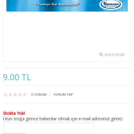
2. SINIF 3. YARIYIL İKTİSAT
2. SINIF 4. YARIYIL İKTİSAT
3. SINIF 5. YARIYIL İKTİSAT
3. SINIF 6. YARIYIL İKTİSAT
BUYUK RESIM
4. SINIF 7. YARIYIL İKTİSAT
4. SINIF 8. YARIYIL İKTİSAT
9.00 TL
KAMU YÖNETİMİ
|
0 YORUM
YORUM YAP
1. SINIF 1. YARIYIL KAMU
1. SINIF 2. YARIYIL KAMU
Stokta Yok!
Ürün stoğa girince haberdar olmak için e-mail adresinizi giriniz:
2. SINIF 3. YARIYIL KAMU