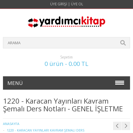
ÜYE GIRIŞI
|
ÜYE OL
Sepetim
0 ürün - 0.00 TL
MENÜ
NOKTA ATIŞ SORULARI(4 YILLIK)
1220 - Karacan Yayınları Kavram
Şemalı Ders Notları - GENEL İŞLETME
İŞLETME
1. SINIF 1. YARIYIL İŞLETME
ANASAYFA
1220 - KARACAN YAYINLARI KAVRAM ŞEMALI DERS