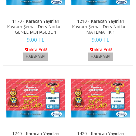
3. SINIF 5. YARIYIL MALİYE
3. SINIF 6. YARIYIL MALİYE
1170 - Karacan Yayınları
1210 - Karacan Yayınları
Kavram Şemalı Ders Notları -
Kavram Şemalı Ders Notları -
GENEL MUHASEBE 1
MATEMATİK 1
4. SINIF 7. YARIYIL MALİYE
9.00 TL
9.00 TL
4. SINIF 8. YARIYIL MALİYE
Stokta Yok!
Stokta Yok!
ÇALIŞMA EKO. VE END. İLİŞ.
1. SINIF 1. YARIYIL ÇEKO
1. SINIF 2. YARIYIL ÇEKO
2. SINIF 3. YARIYIL ÇEKO
2. SINIF 4. YARIYIL ÇEKO
3. SINIF 5. YARIYIL ÇEKO
1240 - Karacan Yayınları
1420 - Karacan Yayınları